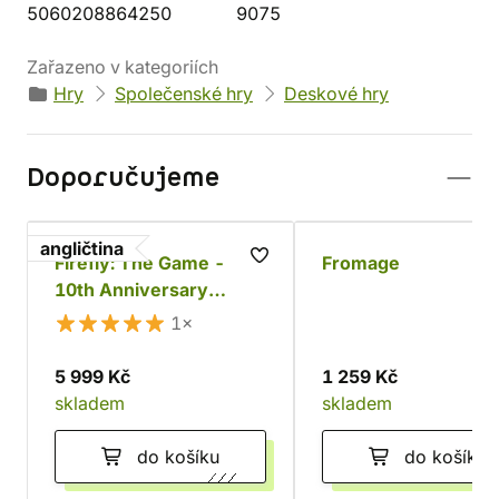
5060208864250
9075
Zařazeno v kategoriích
Hry
Společenské hry
Deskové hry
Doporučujeme
angličtina
Firefly: The Game -
Fromage
10th Anniversary
Collector's Edition
1×
5 999 Kč
1 259 Kč
skladem
skladem
do košíku
do košíku