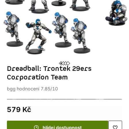
Dreadball: Trontek 29ers
Corporation Team
bgg hodnocení 7.85/10
579 Kč
hlídej dostupnost