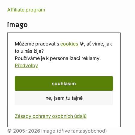
Affiliate program
imago
Kontakt
Můžeme pracovat s
cookies
🍪, ať víme, jak
Prodejna
to u nás žije?
Herna
Používáme je k personalizaci reklamy.
O nás
Předvolby
Hodnocení obchodu
Dárkové poukazy
Kalendář
souhlasím
imago.blog
ne, jsem tu tajně
Zásady ochrany osobních údajů
© 2005-2026 imago (dříve fantasyobchod)