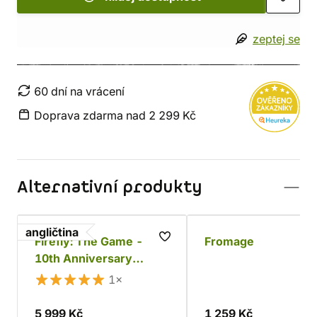
zeptej se
60 dní na vrácení
Doprava zdarma nad 2 299 Kč
Alternativní produkty
angličtina
Firefly: The Game -
Fromage
10th Anniversary
Collector's Edition
1×
5 999 Kč
1 259 Kč