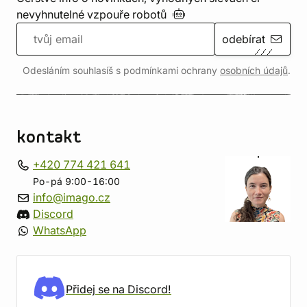
nevyhnutelné vzpouře
robotů
odebírat
Odesláním souhlasíš s podmínkami ochrany
osobních údajů
.
kontakt
+420 774 421 641
Po-pá 9:00-16:00
info@imago.cz
Discord
WhatsApp
Přidej se na Discord!