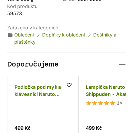
Kód produktu
59573
Zařazeno v kategoriích
Oblečení
Doplňky k oblečení
Deštníky a
pláštěnky
Doporučujeme
Podložka pod myš a
Lampička Naruto
klávesnici Naruto
Shippuden - Akatsu
Shippuden - Itachi
Cloud
1×
Uchiha
499 Kč
499 Kč