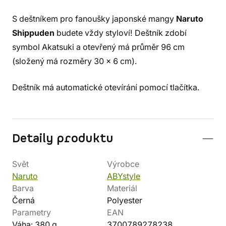
S deštníkem pro fanoušky japonské mangy
Naruto
Shippuden
budete vždy styloví! Deštník zdobí
symbol Akatsuki a otevřený má průměr 96 cm
(složený má rozměry 30 x 6 cm).
Deštník má automatické otevírání pomocí tlačítka.
Detaily produktu
Svět
Výrobce
Naruto
ABYstyle
Barva
Materiál
Černá
Polyester
Parametry
EAN
Váha: 380 g
3700789278238