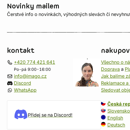
Novinky mailem
Čerstvé info o novinkách, výhodných slevách či nevyhn
kontakt
nakupov
+420 774 421 641
Všechno o n
Doprava
a
Pl
Po-pá 9:00-16:00
info@imago.cz
Jak balíme zá
Discord
Reklamace a 
WhatsApp
Sledovat obj
Česká rep
Slovensko
Přidej se na Discord!
English
Deutsch