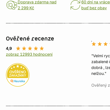
Doprava zdarma nad
60 dní na vráce
2 299 Kč
buď bez obav
Ověřené recenze
4,9
zobraz 12993 hodnocení
"Velmi ry
zabalené č
dobrá , lz
nelžou."
Ověřený z