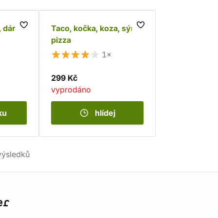
, dárek,
Taco, kočka, koza, sýr,
pizza
1×
299 Kč
vyprodáno
ku
hlídej
ýsledků
er