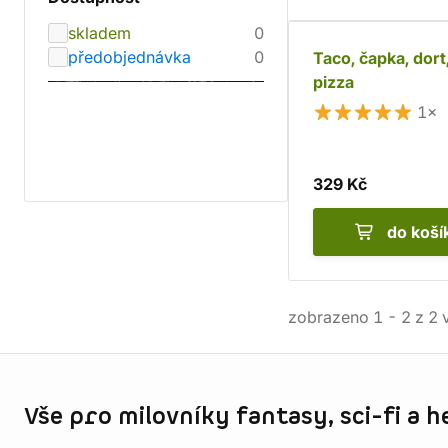
skladem
0
předobjednávka
0
Taco, čapka, dort
pizza
1×
329 Kč
do koší
zobrazeno
1
-
2
z
2
v
Informace o obchodu
Vše pro milovníky fantasy, sci-fi a h