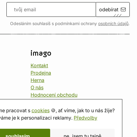
odebírat
Odesláním souhlasíš s podmínkami ochrany
osobních údajů
.
imago
Kontakt
Prodejna
Herna
O nás
Hodnocení obchodu
Dárkové poukazy
Kalendář
e pracovat s
cookies
🍪, ať víme, jak to u nás žije?
imago.blog
áme je k personalizaci reklamy.
Předvolby
souhlasím
ne, jsem tu tajně