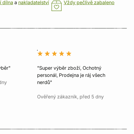
í dílna
a
nakladatelství
Vždy pečlivě zabaleno
ýběr"
"Super výběr zboží, Ochotný
personál, Prodejna je ráj všech
dny
nerdů"
Ověřený zákazník, před 5 dny