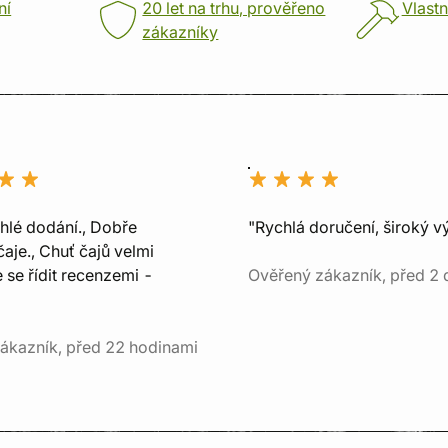
ní
20 let na trhu, prověřeno
Vlastn
zákazníky
chlé dodání., Dobře
"Rychlá doručení, široký v
aje., Chuť čajů velmi
e se řídit recenzemi -
Ověřený zákazník, před 2 
ákazník, před 22 hodinami