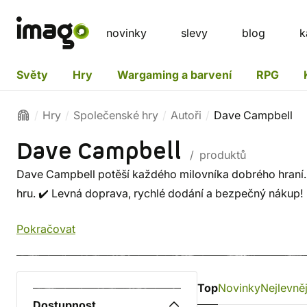
novinky
slevy
blog
k
Světy
Hry
Wargaming a barvení
RPG
Hry
Společenské hry
Autoři
Dave Campbell
Dave Campbell
/ produktů
Dave Campbell potěší každého milovníka dobrého hraní. M
hru. ✔️ Levná doprava, rychlé dodání a bezpečný nákup!
Pokračovat
Top
Novinky
Nejlevněj
Dostupnost