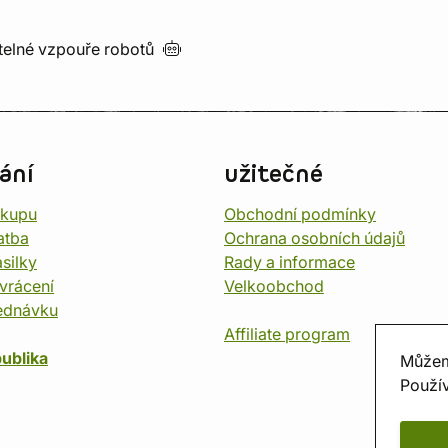
utelné vzpouře
robotů
ání
užitečné
ákupu
Obchodní podmínky
atba
Ochrana osobních údajů
silky
Rady a informace
vrácení
Velkoobchod
ednávku
Affiliate program
ublika
Můžem
Použív