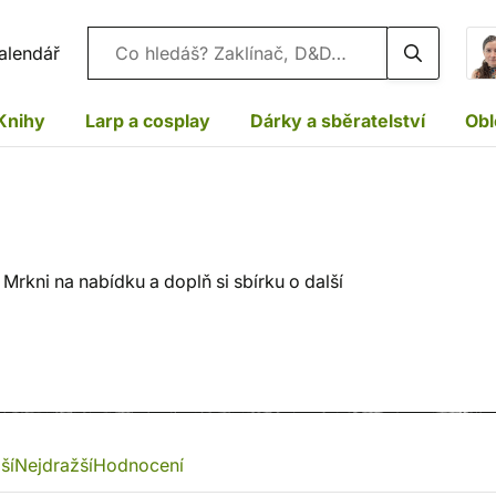
Vyhledávání
alendář
Knihy
Larp a cosplay
Dárky a sběratelství
Obl
rkni na nabídku a doplň si sbírku o další
ší
Nejdražší
Hodnocení