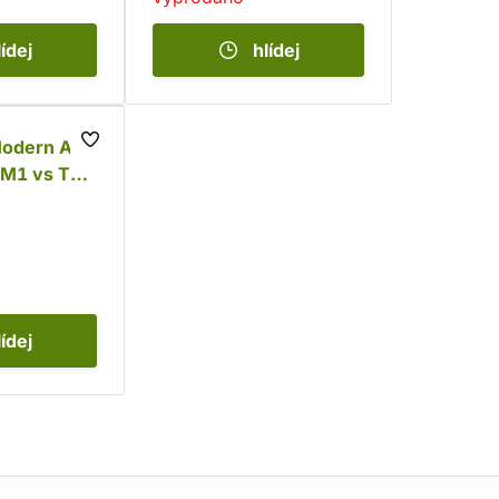
lídej
hlídej
Modern Age
- M1 vs T-
lídej