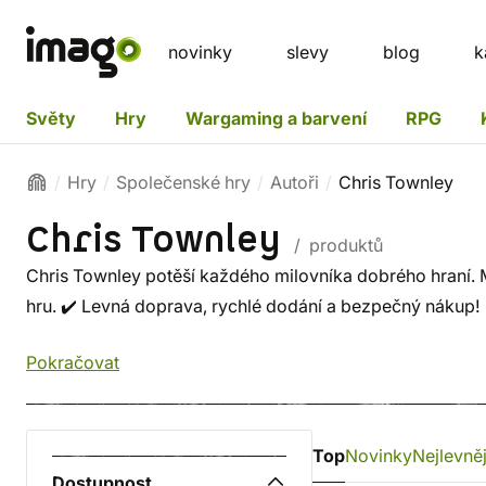
novinky
slevy
blog
k
Světy
Hry
Wargaming a barvení
RPG
Hry
Společenské hry
Autoři
Chris Townley
Chris Townley
/ produktů
Chris Townley potěší každého milovníka dobrého hraní. Mr
hru. ✔️ Levná doprava, rychlé dodání a bezpečný nákup!
Pokračovat
Top
Novinky
Nejlevněj
Dostupnost