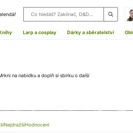
Vyhledávání
alendář
Knihy
Larp a cosplay
Dárky a sběratelství
Obl
kni na nabídku a doplň si sbírku o další
ší
Nejdražší
Hodnocení