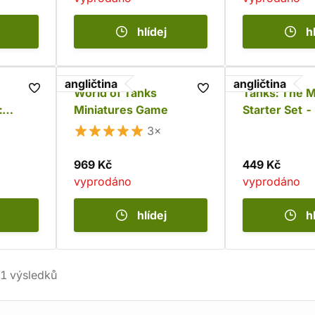
hlídej
h
angličtina
angličtina
World of Tanks
Tanks: The 
:
Miniatures Game
Starter Set 
G
64
3×
969 Kč
449 Kč
vyprodáno
vyprodáno
hlídej
h
1
výsledků