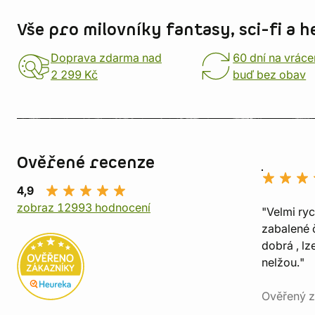
Vše pro milovníky fantasy, sci-fi a h
Doprava zdarma nad
60 dní na vráce
2 299 Kč
buď bez obav
Ověřené recenze
4,9
zobraz 12993 hodnocení
"Velmi ry
zabalené č
dobrá , lz
nelžou."
Ověřený z