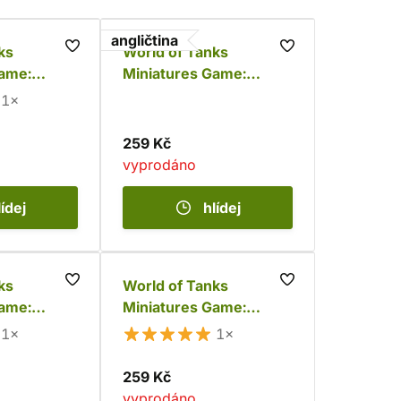
angličtina
ks
World of Tanks
Game:
Miniatures Game:
American Sherman
1×
M4A1
259 Kč
vyprodáno
lídej
hlídej
ks
World of Tanks
Game:
Miniatures Game:
00
American M3 Lee
1×
1×
259 Kč
vyprodáno