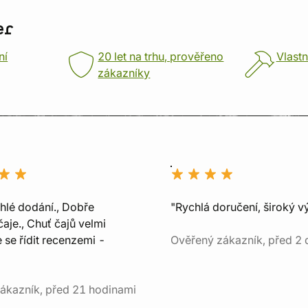
er
ní
20 let na trhu, prověřeno
Vlastn
zákazníky
chlé dodání., Dobře
"Rychlá doručení, široký v
aje., Chuť čajů velmi
e se řídit recenzemi -
Ověřený zákazník, před 2 
ákazník, před 21 hodinami