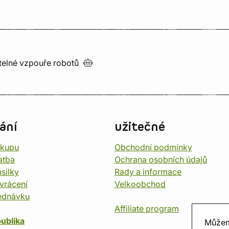
utelné vzpouře
robotů
ání
užitečné
ákupu
Obchodní podmínky
atba
Ochrana osobních údajů
silky
Rady a informace
vrácení
Velkoobchod
ednávku
Affiliate program
ublika
Můžem