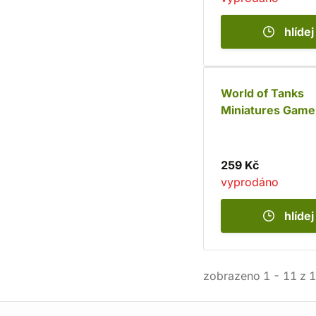
hlídej
World of Tanks
Miniatures Game
German StuG III 
259 Kč
vyprodáno
hlídej
zobrazeno
1
-
11
z
1
Informace o obchodu