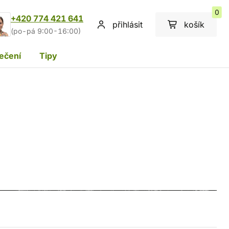
0
+420 774 421 641
přihlásit
košík
(po-pá 9:00-16:00)
ečení
Tipy