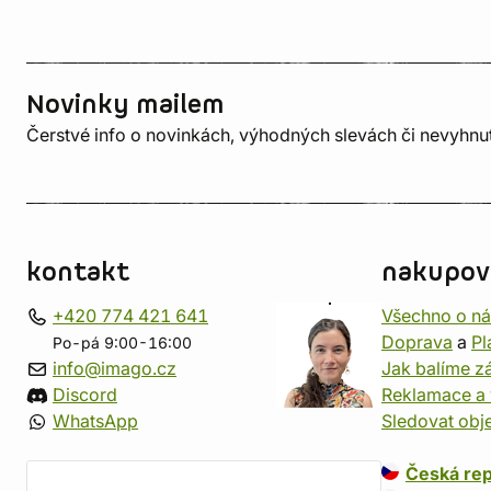
Novinky mailem
Čerstvé info o novinkách, výhodných slevách či nevyhn
kontakt
nakupov
+420 774 421 641
Všechno o n
Doprava
a
Pl
Po-pá 9:00-16:00
info@imago.cz
Jak balíme zá
Discord
Reklamace a 
WhatsApp
Sledovat obj
Česká rep