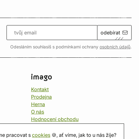
odebírat
Odesláním souhlasíš s podmínkami ochrany
osobních údajů
.
imago
Kontakt
Prodejna
Herna
O nás
Hodnocení obchodu
Dárkové poukazy
Kalendář
e pracovat s
cookies
🍪, ať víme, jak to u nás žije?