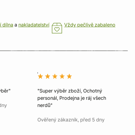
í dílna
a
nakladatelství
Vždy pečlivě zabaleno
ýběr"
"Super výběr zboží, Ochotný
personál, Prodejna je ráj všech
dny
nerdů"
Ověřený zákazník, před 5 dny