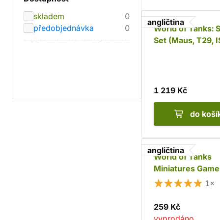
skladem
0
angličtina
předobjednávka
0
World of Tanks: S
Set (Maus, T29, I
Centurion)
1 219 Kč
do koší
angličtina
World of Tanks
Miniatures Game
German Panzer I
1×
259 Kč
vyprodáno