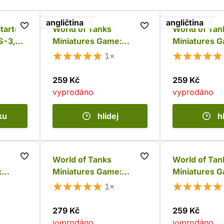
angličtina
angličtina
tarter
World of Tanks
World of Tan
S-3,
Miniatures Game:
Miniatures 
British Cromwell
Soviet T-34
1×
259 Kč
259 Kč
vyprodáno
vyprodáno
ku
hlídej
h
World of Tanks
World of Tan
:
Miniatures Game:
Miniatures 
V H
British Valentine
Soviet SU-1
1×
279 Kč
259 Kč
vyprodáno
vyprodáno