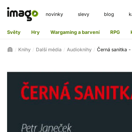
novinky
slevy
blog
k
Světy
Hry
Wargaming a barvení
RPG
Knihy
Další média
Audioknihy
Černá sanitka 