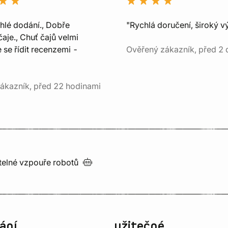
chlé dodání., Dobře
"Rychlá doručení, široký v
aje., Chuť čajů velmi
e se řídit recenzemi -
Ověřený zákazník, před 2 
ákazník, před 22 hodinami
utelné vzpouře
robotů
ání
užitečné