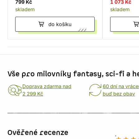
799 Kč
1 073 Kč
skladem
skladem
do košíku
Informace o obchodu
Vše pro milovníky fantasy, sci-fi a h
Doprava zdarma nad
60 dní na vráce
2 299 Kč
buď bez obav
Ověřené recenze