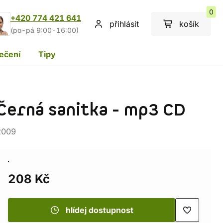
0
+420 774 421 641
přihlásit
košík
(po-pá 9:00-16:00)
ečení
Tipy
Černá sanitka - mp3 CD
2009
208 Kč
hlídej dostupnost