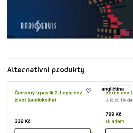
Alternativní produkty
angličtina
Červený trpaslík 2: Lepší než
Beren and L
život (audiokniha)
J. R. R. Tolki
799 Kč
339 Kč
skladem