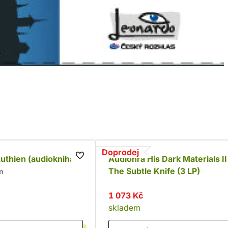
Doprodej
uthien (audiokniha)
Audiohra His Dark Materials II
The Subtle Knife (3 LP)
en
1 073 Kč
skladem