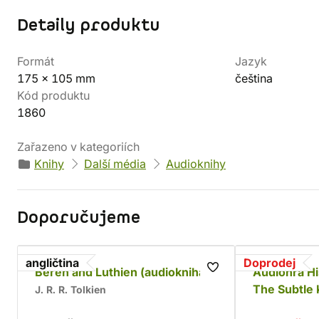
Detaily produktu
Formát
Jazyk
175 x 105 mm
čeština
Kód produktu
1860
Zařazeno v kategoriích
Knihy
Další média
Audioknihy
Doporučujeme
angličtina
Doprodej
Beren and Luthien (audiokniha)
Audiohra His
The Subtle 
J. R. R. Tolkien