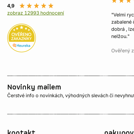
4,9
zobraz 12993 hodnocení
"Velmi ry
zabalené č
dobrá , lz
nelžou."
Ověřený z
Novinky mailem
Čerstvé info o novinkách, výhodných slevách či nevyhn
kontakt
nakupov