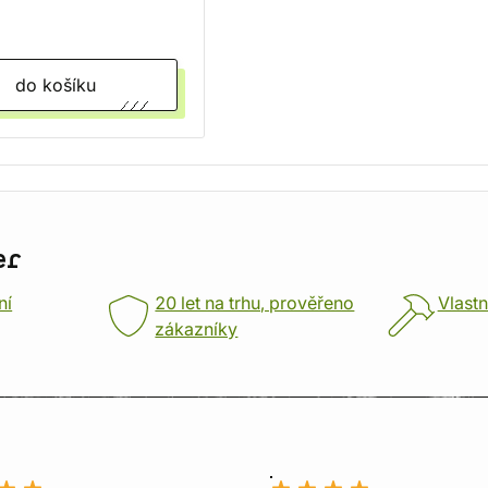
do košíku
er
ní
20 let na trhu, prověřeno
Vlastn
zákazníky