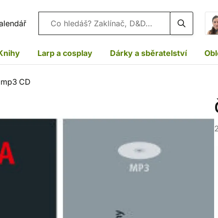
Vyhledávání
alendář
Knihy
Larp a cosplay
Dárky a sběratelství
Obl
- mp3 CD