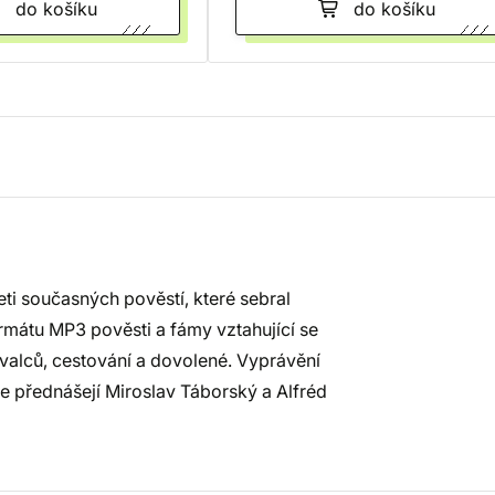
do košíku
do košíku
ti současných pověstí, které sebral
rmátu MP3 pověsti a fámy vztahující se
hovalců, cestování a dovolené. Vyprávění
e přednášejí Miroslav Táborský a Alfréd