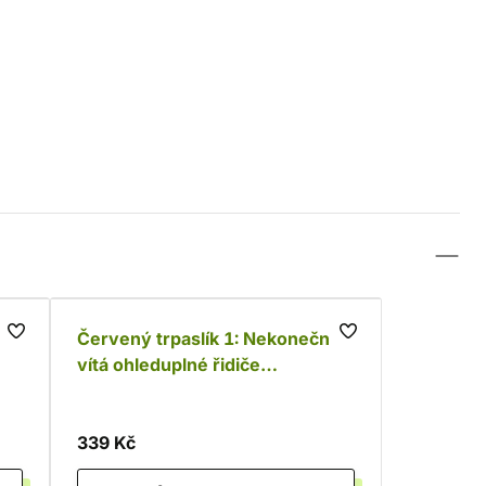
 -
Červený trpaslík 1: Nekonečno
vítá ohleduplné řidiče
(audiokniha)
339 Kč