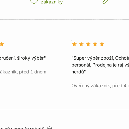
zákazníky
ručení, široký výběr"
"Super výběr zboží, Ochot
personál, Prodejna je ráj v
ákazník, před 1 dnem
nerdů"
Ověřený zákazník, před 4 
utelné vzpouře
robotů