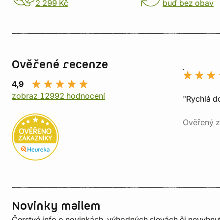
2 299 Kč
buď bez obav
Ověřené recenze
4,9
zobraz 12992 hodnocení
"Rychlá do
Ověřený z
Novinky mailem
Čerstvé info o novinkách, výhodných slevách či nevyhn