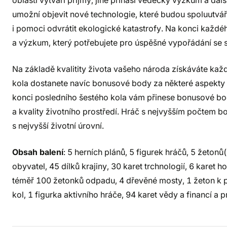
oblasti vytváří příjmy, jiné přináší vědecký výzkum a dal
umožní objevit nové technologie, které budou spoluutv
i pomoci odvrátit ekologické katastrofy. Na konci každ
a výzkum, který potřebujete pro úspěšné vypořádání se s
Na základě kvalitity života vašeho národa získáváte kaž
kola dostanete navíc bonusové body za některé aspekty
konci posledního šestého kola vám přinese bonusové bo
a kvality životního prostředí. Hráč s nejvyšším počtem 
s nejvyšší životní úrovní.
Obsah balení
: 5 herních plánů, 5 figurek hráčů, 5 žeton
obyvatel, 45 dílků krajiny, 30 karet trchnologií, 6 karet 
téměř 100 žetonků odpadu, 4 dřevěné mosty, 1 žeton k po
kol, 1 figurka aktivního hráče, 94 karet vědy a financí a p