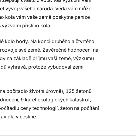
ší zlepšují kvalitu života. Váš výzkum vám
ářet vyvoj vašeho národa. Věda vám může
ého kola vám vaše země poskytne peníze
 výzvami příštího kola.
dé kolo body. Na konci druhého a čtvrtého
 rozvoje své země. Závěrečné hodnocení na
dy na základě příjmu vaší země, výzkumu
bodů vyhrává, protože vybudoval zemi
ů(na počítadlo životní úrovně), 125 žetonů
hodnocení, 9 karet ekologických katastrof,
čítadlu ceny technologií, žeton na počítání
ravidla v češtině.