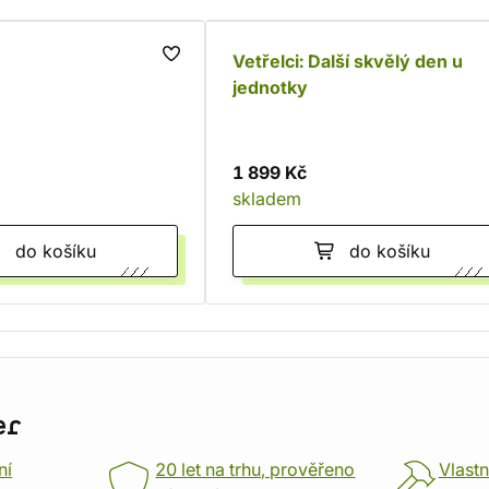
Vetřelci: Další skvělý den u
jednotky
1 899 Kč
skladem
do košíku
do košíku
er
ní
20 let na trhu, prověřeno
Vlastn