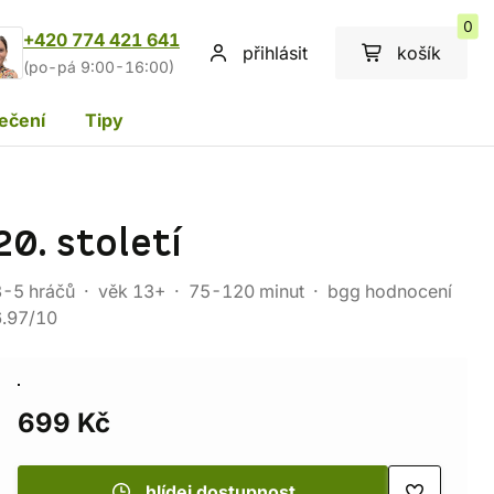
0
+420 774 421 641
přihlásit
košík
(po-pá 9:00-16:00)
ečení
Tipy
20. století
3-5 hráčů
věk 13+
75-120 minut
bgg hodnocení
6.97/10
699 Kč
hlídej dostupnost