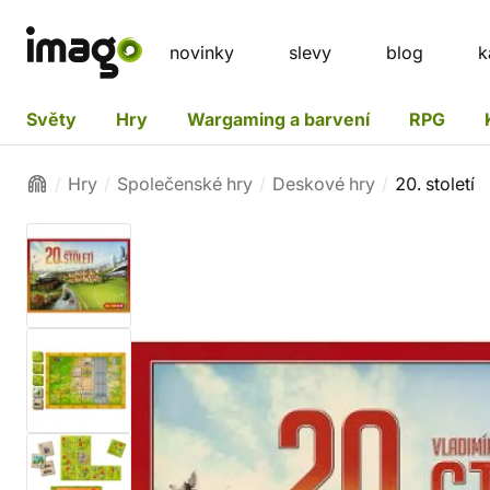
novinky
slevy
blog
k
Světy
Hry
Wargaming a barvení
RPG
Hry
Společenské hry
Deskové hry
20. století