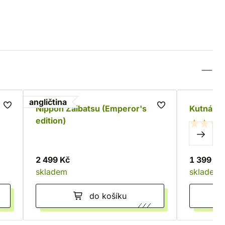
angličtina
Nippon Zaibatsu (Emperor's
Kutná Ho
edition)
2 499 Kč
1 399 Kč
skladem
skladem
do košíku