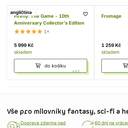
angličtina
Firefly: The Game - 10th
Fromage
Anniversary Collector's Edition
1×
5 999 Kč
1 259 Kč
skladem
skladem
do košíku
Informace o obchodu
Vše pro milovníky fantasy, sci-fi a h
Doprava zdarma nad
60 dní na vráce