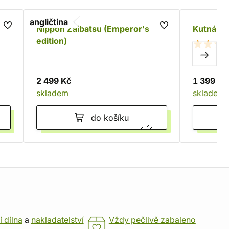
angličtina
Nippon Zaibatsu (Emperor's
Kutná Ho
edition)
2 499 Kč
1 399 Kč
skladem
skladem
do košíku
í dílna
a
nakladatelství
Vždy pečlivě zabaleno