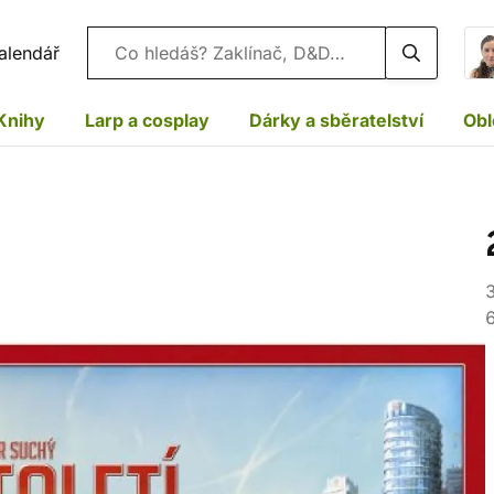
Vyhledávání
alendář
Knihy
Larp a cosplay
Dárky a sběratelství
Obl