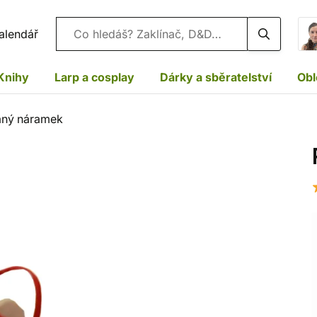
Vyhledávání
alendář
Knihy
Larp a cosplay
Dárky a sběratelství
Obl
aný náramek