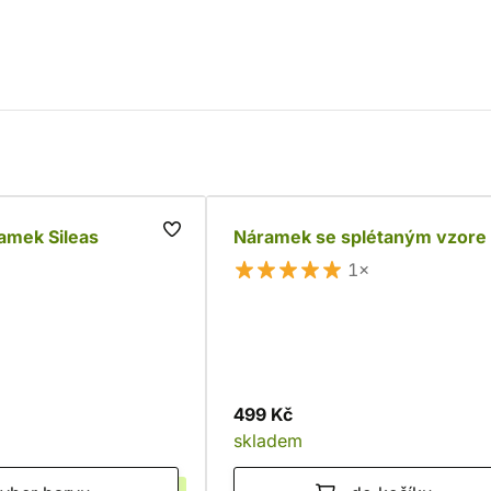
amek Sileas
Náramek se splétaným vzor
1×
499 Kč
skladem