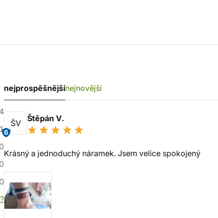
nejprospěšnější
nejnovější
4
Štěpán V.
ŠV
1
6
0
Krásný a jednoduchý náramek. Jsem velice spokojený
0
0
í?