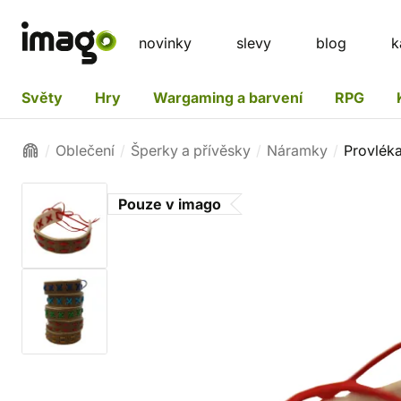
novinky
slevy
blog
k
Světy
Hry
Wargaming a barvení
RPG
Oblečení
Šperky a přívěsky
Náramky
Provlék
Pouze v imago