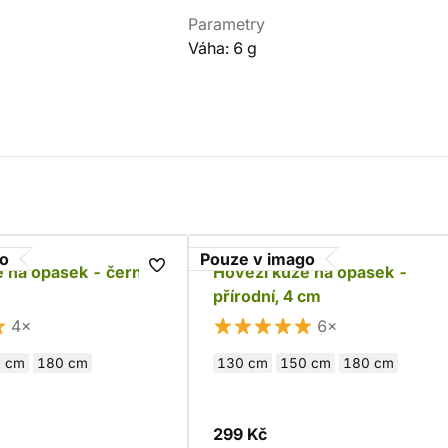
Parametry
Váha: 6 g
go
Pouze v imago
 na opasek - černá,
Hovězí kůže na opasek -
přírodní, 4 cm
4×
6×
 cm
180 cm
130 cm
150 cm
180 cm
299 Kč