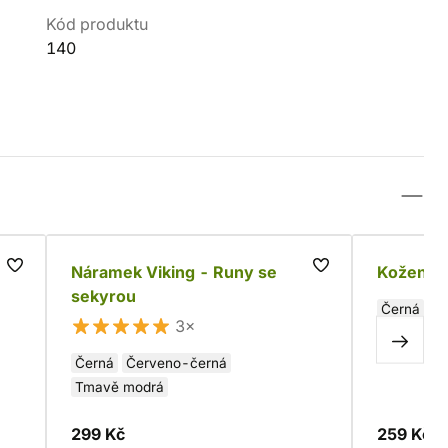
Kód produktu
140
Náramek Viking - Runy se
Kožený n
sekyrou
Černá
3×
Černá
Červeno-černá
Tmavě modrá
299 Kč
259 Kč