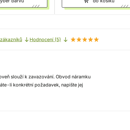
Vyber barvu
do košíku
 zákazníků
Hodnocení (5)
oveň slouží k zavazování. Obvod náramku
áte-li konkrétní požadavek, napište jej