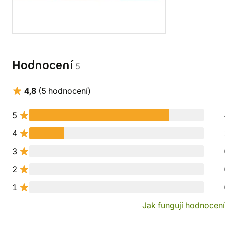
Hodnocení
5
4,8
(5 hodnocení)
5
4
3
2
1
Jak fungují hodnocen