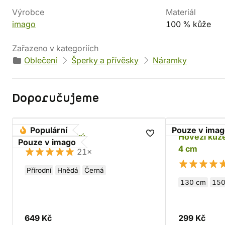
Výrobce
Materiál
imago
100 % kůže
Zařazeno v kategoriích
Oblečení
Šperky a přívěsky
Náramky
Doporučujeme
Populární
Pouze v ima
Opasek gotický
Hovězí kůže
Pouze v imago
4 cm
21×
Přírodní
Hnědá
Černá
130 cm
150
649 Kč
299 Kč