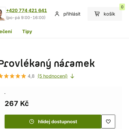
0
+420 774 421 641
přihlásit
košík
(po-pá 9:00-16:00)
ečení
Tipy
Provlékaný náramek
4,8
(5 hodnocení)
267 Kč
hlídej dostupnost