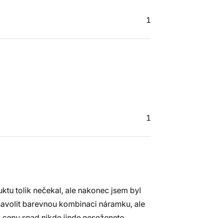
1
1
uktu tolik nečekal, ale nakonec jsem byl
 navolit barevnou kombinaci náramku, ale
 cenu snad nikde jinde neseženete.