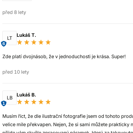
před 8 lety
Lukáš T.
LT
6
Zde platí dvojnásob, že v jednoduchosti je krása. Super!
před 10 lety
Lukáš B.
LB
1
Musím říct, že dle ilustrační fotografie jsem od tohoto prod
velice mile překvapen. Nejen, že si sami můžete prakticky
přijde vám skvěle zpracovaný náramek, který za takovouto