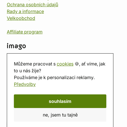
Ochrana osobních údajů
Rady a informace
Velkoobchod
Affiliate program
imago
Kontakt
Můžeme pracovat s
cookies
🍪, ať víme, jak
Prodejna
to u nás žije?
Herna
Používáme je k personalizaci reklamy.
O nás
Předvolby
Hodnocení obchodu
Dárkové poukazy
Kalendář
souhlasím
imago.blog
ne, jsem tu tajně