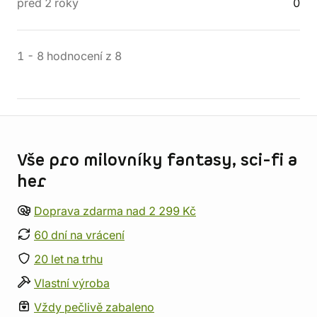
před 2 roky
0
1
-
8
hodnocení
z
8
Informace o obchodu
Vše pro milovníky fantasy, sci-fi a
her
Doprava zdarma nad 2 299 Kč
60 dní na vrácení
20 let na trhu
Vlastní výroba
Vždy pečlivě zabaleno