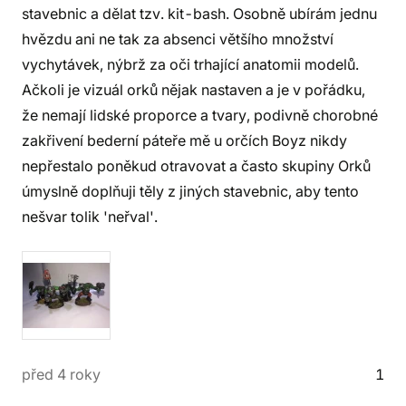
stavebnic a dělat tzv. kit-bash. Osobně ubírám jednu
hvězdu ani ne tak za absenci většího množství
vychytávek, nýbrž za oči trhající anatomii modelů.
Ačkoli je vizuál orků nějak nastaven a je v pořádku,
že nemají lidské proporce a tvary, podivně chorobné
zakřivení bederní páteře mě u orčích Boyz nikdy
nepřestalo poněkud otravovat a často skupiny Orků
úmyslně doplňuji těly z jiných stavebnic, aby tento
nešvar tolik 'neřval'.
před 4 roky
1