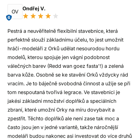
Ondřej V.
OV
6
Pestrá a neuvěřitelně flexibilní stavebnice, která
perfektně slouží základnímu účelu, to jest umožnit
hráči-modeláři z Orků udělat nesourodou hordu
modelů, kterou spojuje jen vágní podobnost
válečných barev (Redd wan goez fasta'!) a zelená
barva kůže. Osobně se ke stavění Orků vždycky rád
vracím. Je to báječně svobodná činnost a užije se při
tom nespoutaná tvořivá legrace. Ve stavebnici je
jakési základní množství doplňků a speciálních
zbraní, které umožní Orky na míru dovybavit a
zpestřit. Těchto doplňků ale není zase tak moc a
často jsou jen v jedné variantě, takže náročnější
modeláři budou nakonec asi investovat do více druhů