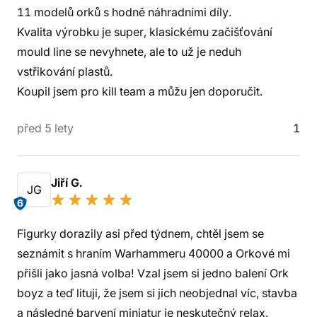
11 modelů orků s hodně náhradními díly.
Kvalita výrobku je super, klasickému začišťování
mould line se nevyhnete, ale to už je neduh
vstřikování plastů.
Koupil jsem pro kill team a můžu jen doporučit.
před 5 lety
1
Jiří G.
JG
6
Figurky dorazily asi před týdnem, chtěl jsem se
seznámit s hraním Warhammeru 40000 a Orkové mi
přišli jako jasná volba! Vzal jsem si jedno balení Ork
boyz a teď lituji, že jsem si jich neobjednal víc, stavba
a následné barvení miniatur je neskutečný relax.