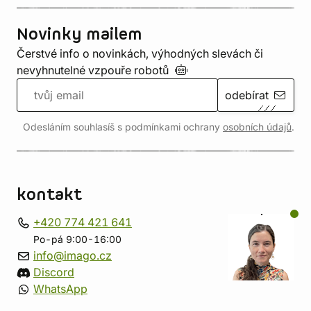
Novinky mailem
Čerstvé info o novinkách, výhodných slevách či
nevyhnutelné vzpouře
robotů
odebírat
Odesláním souhlasíš s podmínkami ochrany
osobních údajů
.
kontakt
+420 774 421 641
Po-pá 9:00-16:00
info@imago.cz
Discord
WhatsApp