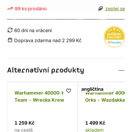
99 ks prodáno
zeptej se
60 dní na vrácení
Doprava zdarma nad 2 299 Kč
Alternativní produkty
angličtina
Warhammer 40000: Kill
Warhammer 40000:
Team - Wrecka Krew
Orks - Wazdakka
Gutsmek
1 259 Kč
1 499 Kč
na cestě
skladem