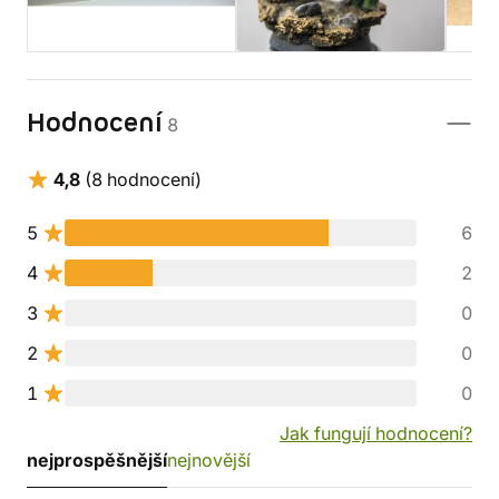
Hodnocení
8
4,8
(8 hodnocení)
5
6
4
2
3
0
2
0
1
0
Jak fungují hodnocení?
nejprospěšnější
nejnovější