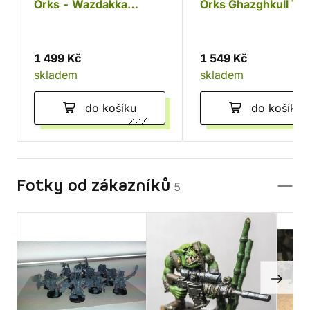
Orks - Wazdakka
Orks Ghazghkull Th
Gutsmek
1 499 Kč
1 549 Kč
skladem
skladem
do košíku
do košíku
Fotky od zákazníků
5