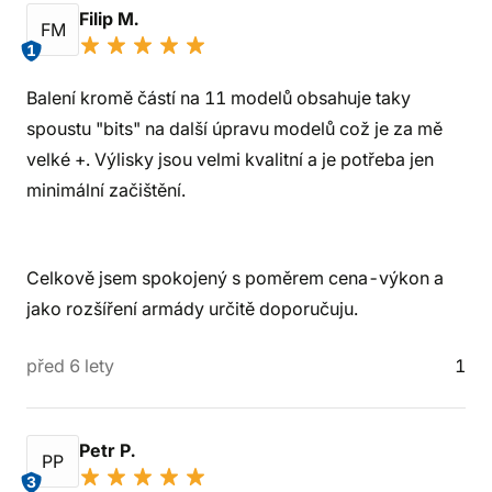
Filip M.
FM
1
Balení kromě částí na 11 modelů obsahuje taky
spoustu "bits" na další úpravu modelů což je za mě
velké +. Výlisky jsou velmi kvalitní a je potřeba jen
minimální začištění.
Celkově jsem spokojený s poměrem cena-výkon a
jako rozšíření armády určitě doporučuju.
před 6 lety
1
Petr P.
PP
3