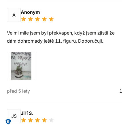
Anonym
A
Velmi mile jsem byl překvapen, když jsem zjistil že
dám dohromady ještě 11. figuru. Doporučuji.
před 5 lety
1
Jiří S.
JS
6