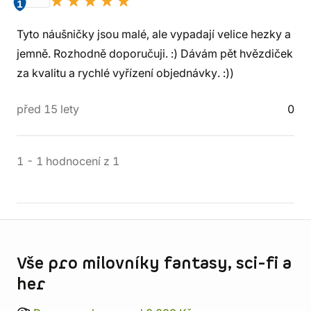
1
Tyto náušničky jsou malé, ale vypadají velice hezky a
jemně. Rozhodně doporučuji. :) Dávám pět hvězdiček
za kvalitu a rychlé vyřízení objednávky. :))
před 15 lety
0
1
-
1
hodnocení
z
1
Informace o obchodu
Vše pro milovníky fantasy, sci-fi a
her