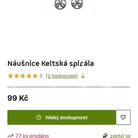
Náušnice Keltská spirála
5
(1 hodnocení)
99 Kč
hlídej dostupnost
77 ks prodáno
zeptej se