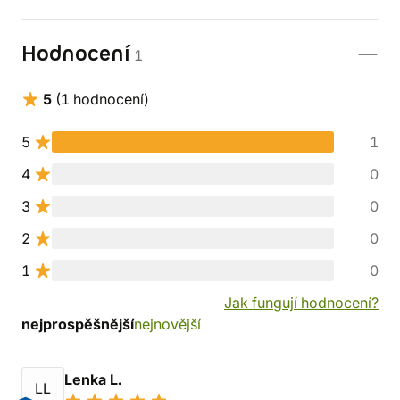
Hodnocení
1
5
(1 hodnocení)
5
1
4
0
3
0
2
0
1
0
Jak fungují hodnocení?
nejprospěšnější
nejnovější
Lenka L.
LL