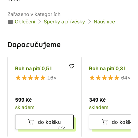
Zařazeno v kategoriích
Oblečení
Šperky a přívěsky
Náušnice
Doporučujeme
Roh na pití 0,5 l
Roh na pití 0,3 l
16×
64×
599 Kč
349 Kč
skladem
skladem
do košíku
do košíku