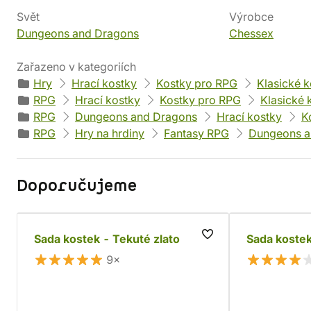
Svět
Výrobce
Dungeons and Dragons
Chessex
Zařazeno v kategoriích
Hry
Hrací kostky
Kostky pro RPG
Klasické k
RPG
Hrací kostky
Kostky pro RPG
Klasické 
RPG
Dungeons and Dragons
Hrací kostky
K
RPG
Hry na hrdiny
Fantasy RPG
Dungeons a
Doporučujeme
Sada kostek - Tekuté zlato
Sada kostek
9×