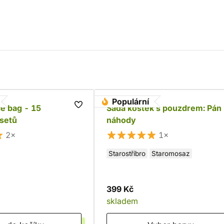
Populární
e bag - 15
Sada kostek s pouzdrem: Pán
setů
náhody
2×
1×
Starostříbro
Staromosaz
399 Kč
skladem