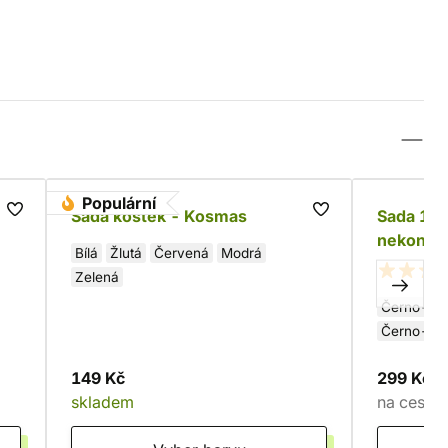
Populární
Sada kostek - Kosmas
Sada 15 
nekoneč
Bílá
Žlutá
Červená
Modrá
Zelená
Černo-žlu
Černo-fia
Černo-mo
149 Kč
299 Kč
skladem
na cestě