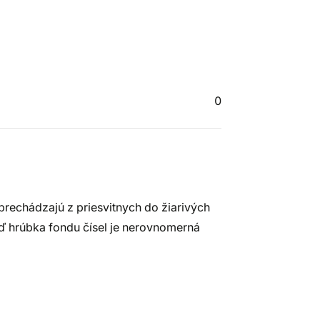
0
prechádzajú z priesvitnych do žiarivých
ď hrúbka fondu čísel je nerovnomerná