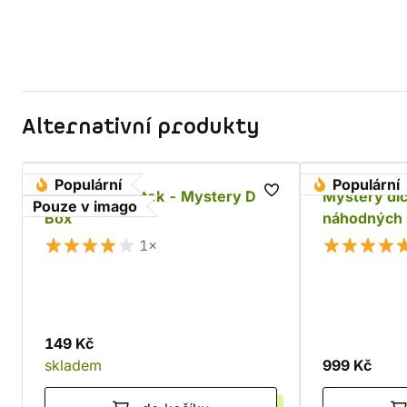
Alternativní produkty
Populární
Populární
Sada RPG kostek - Mystery Dice
Mystery dic
Pouze v imago
Box
náhodných 
1×
149 Kč
skladem
999 Kč