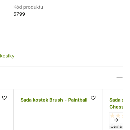
Kód produktu
6799
 kostky
Sada kostek Brush - Paintball
Sada skl
Chessex 
Černá