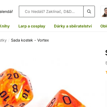
Vyhledávání
alendář
Knihy
Larp a cosplay
Dárky a sběratelství
Obl
stky
Sada kostek - Vortex