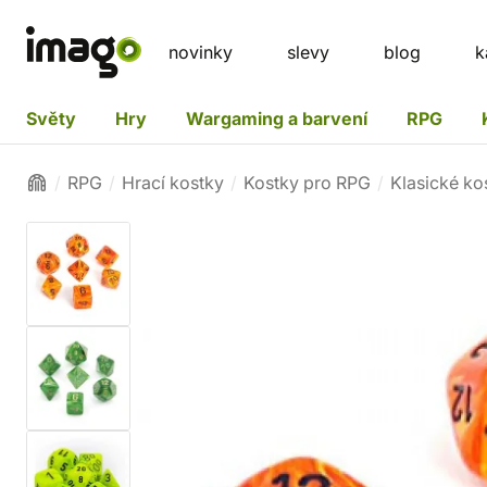
novinky
slevy
blog
k
Světy
Hry
Wargaming a barvení
RPG
RPG
Hrací kostky
Kostky pro RPG
Klasické ko