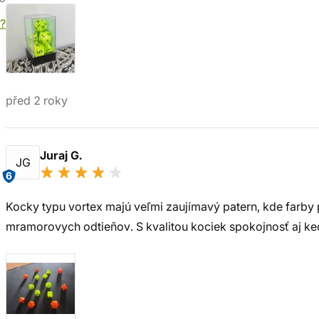
í?
před 2 roky
Juraj G.
JG
6
Kocky typu vortex majú veľmi zaujímavý patern, kde farby 
mramorovych odtieňov. S kvalitou kociek spokojnosť aj ke