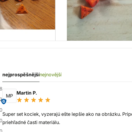
nejprospěšnější
nejnovější
8
Martin P.
MP
2
6
0
Super set kociek, vyzerajú ešte lepšie ako na obrázku. Pri
0
priehľadné časti materiálu.
0