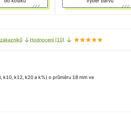
do košíku
Vyber barvu
 zákazníků
Hodnocení (10)
k8, k10, k12, k20 a k%) o průměru 18 mm ve