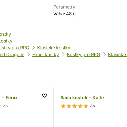
Parametry
Váha: 48 g
ostky
kostky
ostky pro RPG
Klasické kostky
nd Dragons
Hrací kostky
Kostky pro RPG
Klasické
 - Fénix
Sada kostek - Kalte
4×
4×