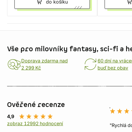
do košíku
Informace o obchodu
Vše pro milovníky fantasy, sci-fi a h
Doprava zdarma nad
60 dní na vráce
2 299 Kč
buď bez obav
Ověřené recenze
4,9
zobraz 12992 hodnocení
"Rychlá do