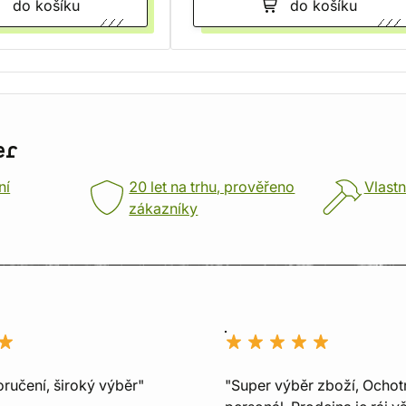
do košíku
do košíku
er
ní
20 let na trhu, prověřeno
Vlastn
zákazníky
ručení, široký výběr"
"Super výběr zboží, Ochot