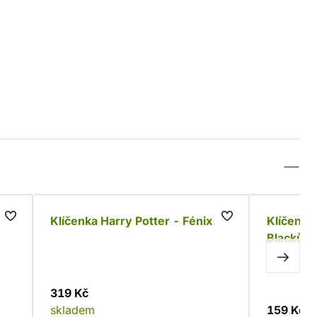
Klíčenka Harry Potter - Fénix
Klíčenka
Blacků
319 Kč
skladem
159 Kč