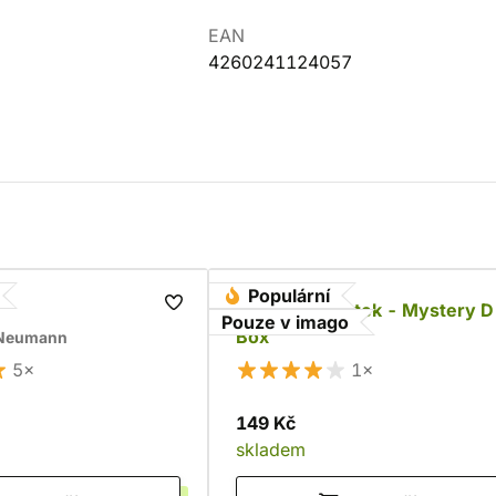
EAN
4260241124057
Populární
Sada RPG kostek - Mystery D
Pouze v imago
Box
 Neumann
5×
1×
149 Kč
skladem