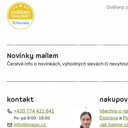
Ověřený z
Novinky mailem
Čerstvé info o novinkách, výhodných slevách či nevyhn
kontakt
nakupov
+420 774 421 641
Všechno o n
Doprava
a
Pl
Po-pá 9:00-16:00
info@imago.cz
Jak balíme zá