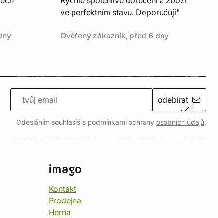
šech
Rychlé spolehlivé doručení a zboží
ve perfektním stavu. Doporučuji"
dny
Ověřený zákazník, před 6 dny
odebírat
Odesláním souhlasíš s podmínkami ochrany
osobních údajů
.
imago
Kontakt
Prodejna
Herna