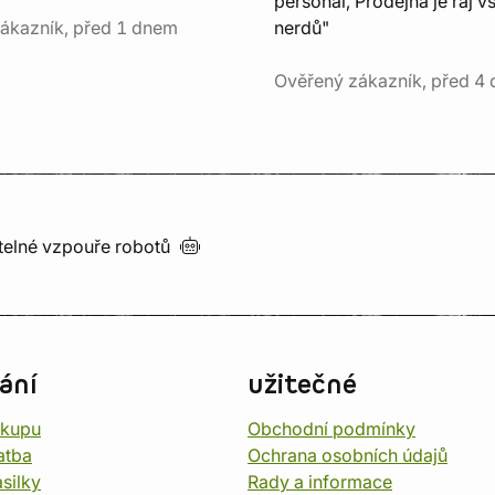
personál, Prodejna je ráj v
ákazník, před 1 dnem
nerdů"
Ověřený zákazník, před 4 
utelné vzpouře
robotů
ání
užitečné
ákupu
Obchodní podmínky
atba
Ochrana osobních údajů
silky
Rady a informace