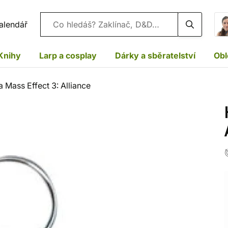
Vyhledávání
alendář
Knihy
Larp a cosplay
Dárky a sběratelství
Obl
a Mass Effect 3: Alliance