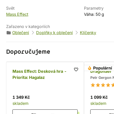
Svět
Parametry
Mass Effect
Váha: 50 g
Zařazeno v kategoriích
Oblečení
Doplňky k oblečení
Klíčenky
Doporučujeme
Populární
Mass Effect: Desková hra -
Dragonaer
Priorita: Hagalaz
Petr Gergon
1 349 Kč
1 099 Kč
skladem
skladem