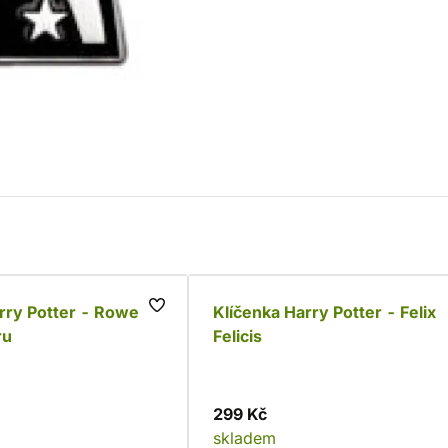
rry Potter - Roweny
Klíčenka Harry Potter - Felix
ru
Felicis
299 Kč
skladem