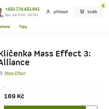
0
+420 774 421 641
přihlásit
košík
(po-pá 9:00-16:00)
ečení
Tipy
Klíčenka Mass Effect 3:
Alliance
Mass Effect
169 Kč