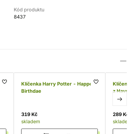
Kód produktu
8437
ice
Klíčenka Harry Potter - Happee
Klíčenka
Birthdae
z Havras
319 Kč
289 Kč
skladem
skladem