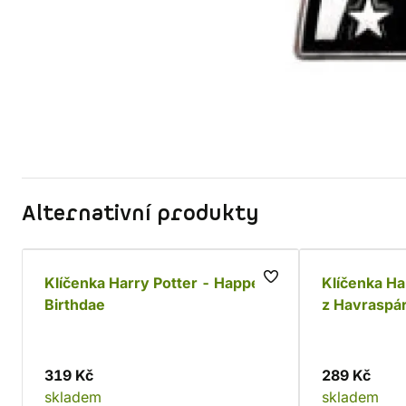
Alternativní produkty
Klíčenka Harry Potter - Happee
Klíčenka Ha
Birthdae
z Havraspá
319 Kč
289 Kč
skladem
skladem