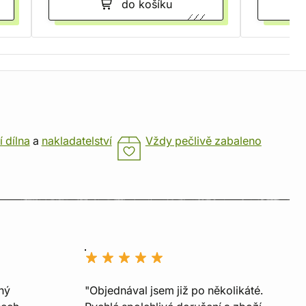
do košíku
í dílna
a
nakladatelství
Vždy pečlivě zabaleno
ný
"Objednával jsem již po několikáté.