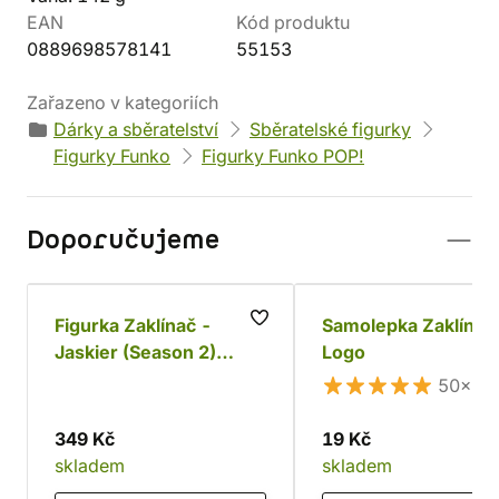
EAN
Kód produktu
0889698578141
55153
Zařazeno v kategoriích
Dárky a sběratelství
Sběratelské figurky
Figurky Funko
Figurky Funko POP!
Doporučujeme
Figurka Zaklínač -
Samolepka Zaklínač
Jaskier (Season 2)
Logo
Funko POP!
50×
349 Kč
19 Kč
skladem
skladem