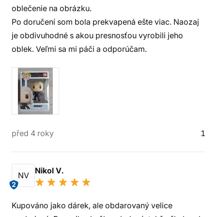
oblečenie na obrázku.
Po doručení som bola prekvapená ešte viac. Naozaj
je obdivuhodné s akou presnosťou vyrobili jeho
oblek. Veľmi sa mi páči a odporúčam.
před 4 roky
1
Nikol V.
NV
2
Kupováno jako dárek, ale obdarovaný velice