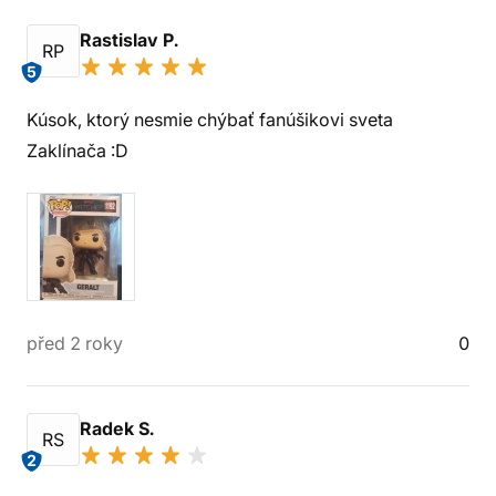
Rastislav P.
RP
5
Kúsok, ktorý nesmie chýbať fanúšikovi sveta
Zaklínača :D
před 2 roky
0
Radek S.
RS
2