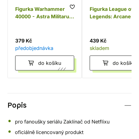
Figurka Warhammer
Figurka League of
40000 - Astra Militarum
Legends: Arcane - J
Commisar Funko POP!
Funko POP!
379 Kč
439 Kč
předobjednávka
skladem
do košíku
do košíku
Popis
pro fanoušky seriálu Zaklínač od Netflixu
oficiálně licencovaný produkt