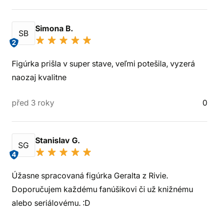
Simona B.
SB
2
Figúrka prišla v super stave, veľmi potešila, vyzerá
naozaj kvalitne
před 3 roky
0
Stanislav G.
SG
4
Úžasne spracovaná figúrka Geralta z Rivie.
Doporučujem každému fanúšikovi či už knižnému
alebo seriálovému. :D