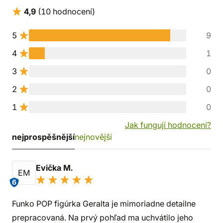
4,9
(10 hodnocení)
5
9
4
1
3
0
2
0
1
0
Jak fungují hodnocení?
nejprospěšnější
nejnovější
Evička M.
EM
6
Funko POP figúrka Geralta je mimoriadne detailne
prepracovaná. Na prvý pohľad ma uchvátilo jeho