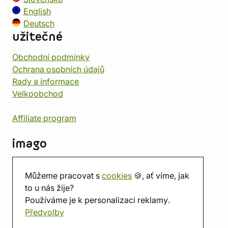
English
Deutsch
užitečné
Obchodní podmínky
Ochrana osobních údajů
Rady a informace
Velkoobchod
Affiliate program
imago
Kontakt
Můžeme pracovat s
cookies
🍪, ať víme, jak
Prodejna
to u nás žije?
Herna
Používáme je k personalizaci reklamy.
O nás
Předvolby
Hodnocení obchodu
Dárkové poukazy