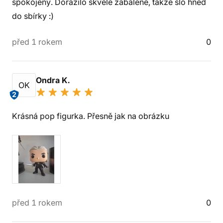
spokojený. Dorazilo skvěle zabalené, takže šlo hned
do sbírky :)
před 1 rokem
0
Ondra K.
OK
2
Krásná pop figurka. Přesně jak na obrázku
před 1 rokem
0