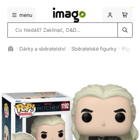
menu
Vyhledávání
Dárky a sběratelství
Sběratelské figurky
Figurky