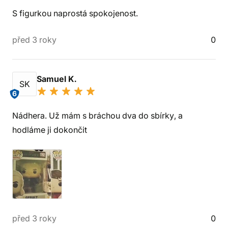
S figurkou naprostá spokojenost.
před 3 roky
0
Samuel K.
SK
6
Nádhera. Už mám s bráchou dva do sbírky, a
hodláme ji dokončit
před 3 roky
0