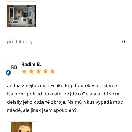
před 4 roky
0
Radim B.
RB
6
Jedna z nejhezčích Funko Pop figurek v mé sbírce.
Na první pohled poznáte, že jde o Gelata a líbí se mi
detaily jeho kožené zbroje. Na můj vkus vypadá moc
mladě, ale jinak jsem spokojený.