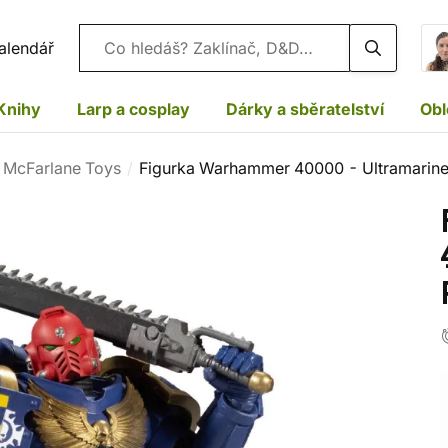
Vyhledávání
alendář
Knihy
Larp a cosplay
Dárky a sběratelství
Obl
 McFarlane Toys
Figurka Warhammer 40000 - Ultramarine