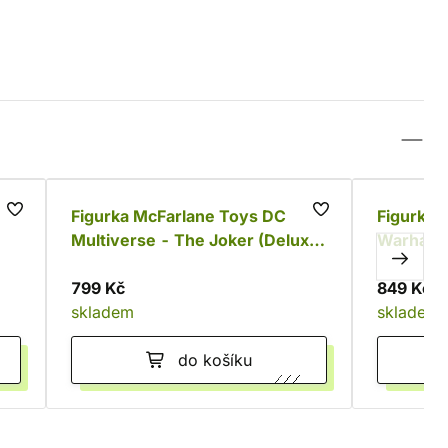
-60
Figurka McFarlane Toys DC
Figurka 
Multiverse - The Joker (Deluxe
Warhamm
Theatrical Edition)
in Phobo
799 Kč
849 Kč
skladem
skladem
do košíku