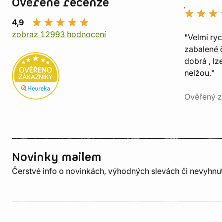
Ověřené recenze
4,9
zobraz 12993 hodnocení
"Velmi ry
zabalené č
dobrá , lz
nelžou."
Ověřený z
Novinky mailem
Čerstvé info o novinkách, výhodných slevách či nevyhn