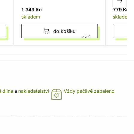
(Elite Edition)
1 349 Kč
779 Kč
skladem
skladem
do košíku
í dílna
a
nakladatelství
Vždy pečlivě zabaleno