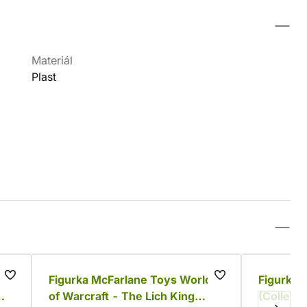
Materiál
Plast
i
Figurka McFarlane Toys World
Figurka 
of Warcraft - The Lich King
(Collecto