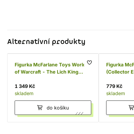
Alternativní produkty
Figurka McFarlane Toys World
Figurka McF
of Warcraft - The Lich King
(Collector E
(Elite Edition)
1 349 Kč
779 Kč
skladem
skladem
do košíku