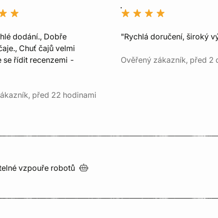
chlé dodání., Dobře
"Rychlá doručení, široký v
aje., Chuť čajů velmi
e se řídit recenzemi -
Ověřený zákazník, před 2 
ákazník, před 22 hodinami
utelné vzpouře
robotů