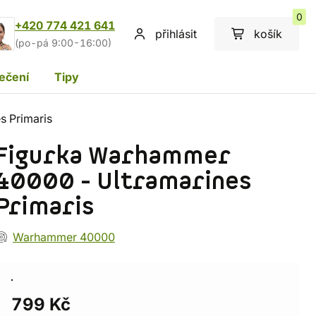
0
+420 774 421 641
přihlásit
košík
(po-pá 9:00-16:00)
ečení
Tipy
s Primaris
Figurka Warhammer
40000 - Ultramarines
Primaris
Warhammer 40000
799 Kč