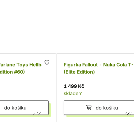
arlane Toys Hellboy
Figurka Fallout - Nuka Cola T
dition #60)
(Elite Edition)
1 499 Kč
skladem
do košíku
do košíku