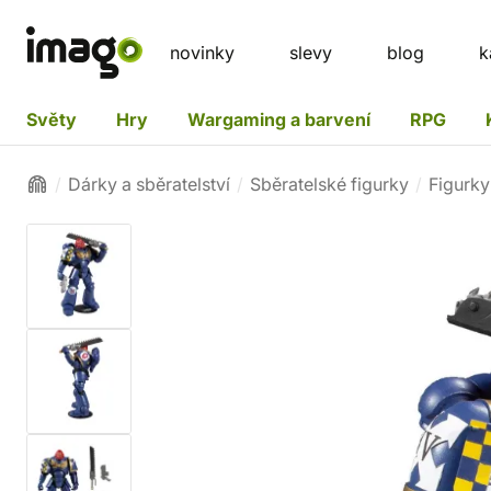
novinky
slevy
blog
k
Světy
Hry
Wargaming a barvení
RPG
Dárky a sběratelství
Sběratelské figurky
Figurky