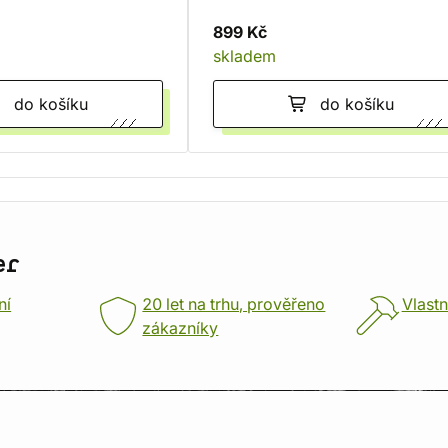
Codex
899 Kč
skladem
do košíku
do košíku
er
ní
20 let na trhu, prověřeno
Vlastn
zákazníky