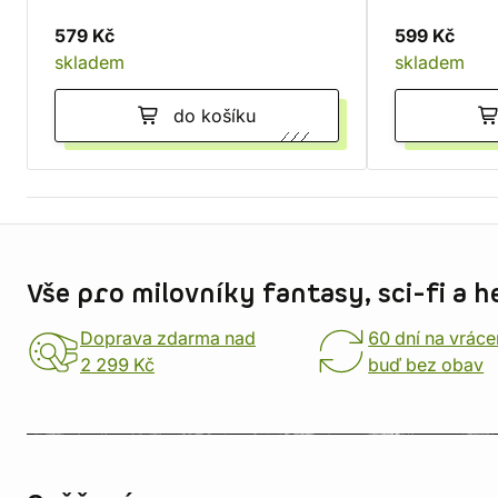
579 Kč
599 Kč
skladem
skladem
do košíku
Informace o obchodu
Vše pro milovníky fantasy, sci-fi a h
Doprava zdarma nad
60 dní na vráce
2 299 Kč
buď bez obav