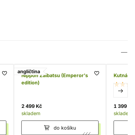
angličtina
Nippon Zaibatsu (Emperor's
Kutná Ho
edition)
2 499 Kč
1 399 Kč
skladem
skladem
do košíku