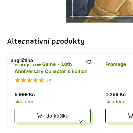
Alternativní produkty
angličtina
Firefly: The Game - 10th
Fromage
Anniversary Collector's Edition
1×
5 999 Kč
1 259 Kč
skladem
skladem
do košíku