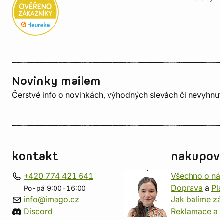
Novinky mailem
Čerstvé info o novinkách, výhodných slevách či nevyhn
kontakt
nakupov
+420 774 421 641
Všechno o n
Doprava
a
Pl
Po-pá 9:00-16:00
info@imago.cz
Jak balíme zá
Discord
Reklamace a 