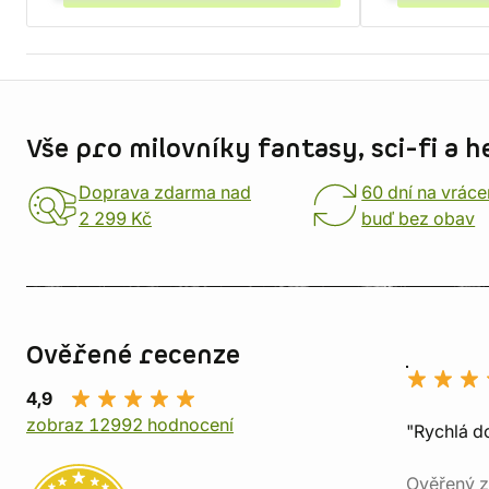
Informace o obchodu
Vše pro milovníky fantasy, sci-fi a h
Doprava zdarma nad
60 dní na vráce
2 299 Kč
buď bez obav
Ověřené recenze
4,9
zobraz 12992 hodnocení
"Rychlá do
Ověřený z