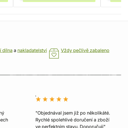
í dílna
a
nakladatelství
Vždy pečlivě zabaleno
ný
"Objednával jsem již po několikáté.
šech
Rychlé spolehlivé doručení a zboží
ve perfektním stavu. Doporučuji"