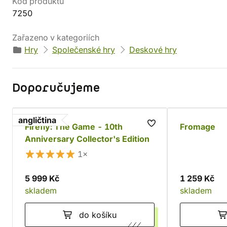
Kód produktu
7250
Zařazeno v kategoriích
Hry
Společenské hry
Deskové hry
Doporučujeme
angličtina
Firefly: The Game - 10th
Fromage
Anniversary Collector's Edition
1×
5 999 Kč
1 259 Kč
skladem
skladem
do košíku