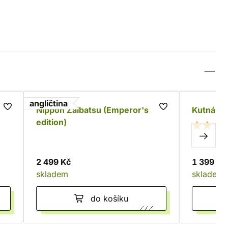
angličtina
Nippon Zaibatsu (Emperor's
Kutná Ho
edition)
2 499 Kč
1 399 Kč
skladem
skladem
do košíku