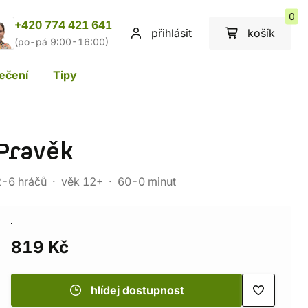
0
+420 774 421 641
přihlásit
košík
(po-pá 9:00-16:00)
ečení
Tipy
Pravěk
2-6 hráčů
věk 12+
60-0 minut
819 Kč
hlídej dostupnost