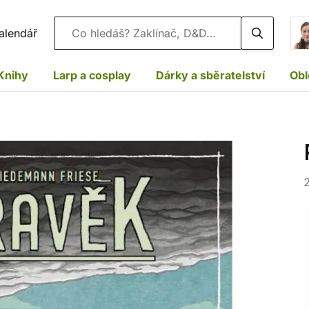
Vyhledávání
alendář
Knihy
Larp a cosplay
Dárky a sběratelství
Obl