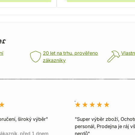
er
ní
20 let na trhu, prověřeno
Vlastn
zákazníky
ručení, široký výběr"
"Super výběr zboží, Ochot
personál, Prodejna je ráj v
ákazník, před 1 dnem
nerdů"