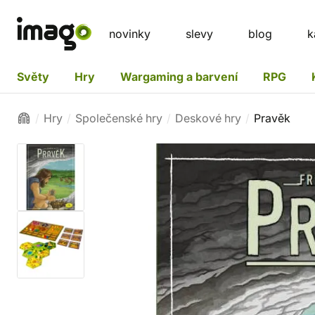
novinky
slevy
blog
k
Světy
Hry
Wargaming a barvení
RPG
Hry
Společenské hry
Deskové hry
Pravěk