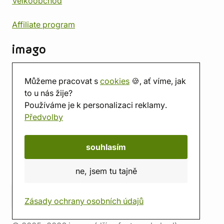
Velkoobchod
Affiliate program
imago
Kontakt
Můžeme pracovat s
cookies
🍪, ať víme, jak
Prodejna
to u nás žije?
Herna
Používáme je k personalizaci reklamy.
O nás
Předvolby
Hodnocení obchodu
Dárkové poukazy
Kalendář
souhlasím
imago.blog
ne, jsem tu tajně
Zásady ochrany osobních údajů