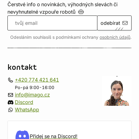
Čerstvé info o novinkách, výhodných slevách či
nevyhnutelné vzpouře
robotů
odebírat
Odesláním souhlasíš s podmínkami ochrany
osobních údajů
.
kontakt
+420 774 421 641
Po-pá 9:00-16:00
info@imago.cz
Discord
WhatsApp
Přidej se na Discord!