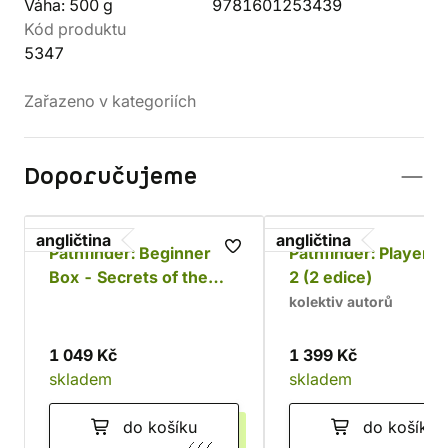
Váha: 500 g
9781601253439
Kód produktu
5347
Zařazeno v kategoriích
Doporučujeme
angličtina
angličtina
Pathfinder: Beginner
Pathfinder: Player 
Box - Secrets of the
2 (2 edice)
Unlit Star (2 edice)
kolektiv autorů
1 049 Kč
1 399 Kč
skladem
skladem
do košíku
do košíku