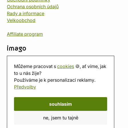
Ochrana osobních údajů
Rady a informace
Velkoobchod
Affiliate program
imago
Kontakt
Můžeme pracovat s
cookies
🍪, ať víme, jak
Prodejna
to u nás žije?
Herna
Používáme je k personalizaci reklamy.
O nás
Předvolby
Hodnocení obchodu
Dárkové poukazy
Kalendář
souhlasím
imago.blog
ne, jsem tu tajně