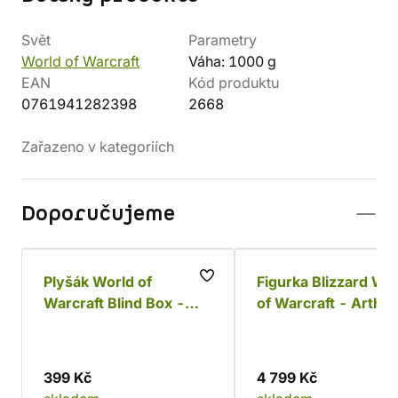
Svět
Parametry
World of Warcraft
Váha: 1000 g
EAN
Kód produktu
0761941282398
2668
Zařazeno v kategoriích
Doporučujeme
Plyšák World of
Figurka Blizzard Wo
Warcraft Blind Box -
of Warcraft - Arthas 25
Series One Collection
cm
399 Kč
4 799 Kč