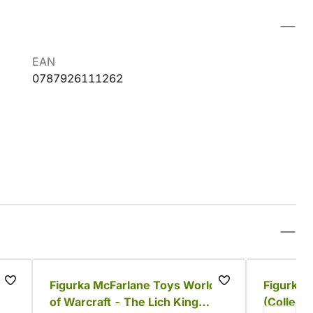
EAN
0787926111262
Figurka McFarlane Toys World
Figurka 
of Warcraft - The Lich King
(Collecto