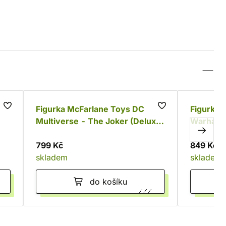
-60
Figurka McFarlane Toys DC
Figurka 
Multiverse - The Joker (Deluxe
Warhamm
Theatrical Edition)
in Phobo
799 Kč
849 Kč
skladem
skladem
do košíku