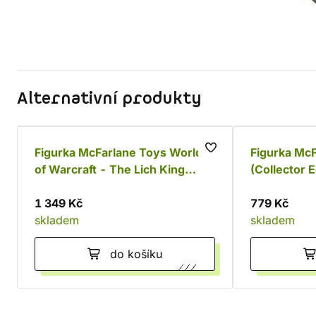
Alternativní produkty
Figurka McFarlane Toys World
Figurka McF
of Warcraft - The Lich King
(Collector E
(Elite Edition)
1 349 Kč
779 Kč
skladem
skladem
do košíku