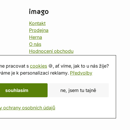
imago
Kontakt
Prodejna
Herna
O nás
Hodnocení obchodu
Dárkové poukazy
Kalendář
e pracovat s
cookies
🍪, ať víme, jak to u nás žije?
imago.blog
áme je k personalizaci reklamy.
Předvolby
souhlasím
ne, jsem tu tajně
y ochrany osobních údajů