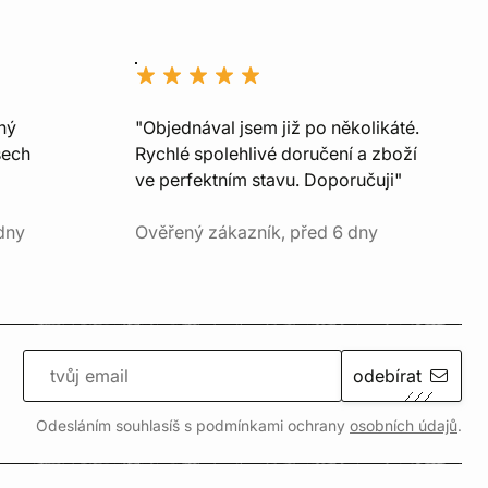
ný
"Objednával jsem již po několikáté.
šech
Rychlé spolehlivé doručení a zboží
ve perfektním stavu. Doporučuji"
dny
Ověřený zákazník, před 6 dny
odebírat
Odesláním souhlasíš s podmínkami ochrany
osobních údajů
.