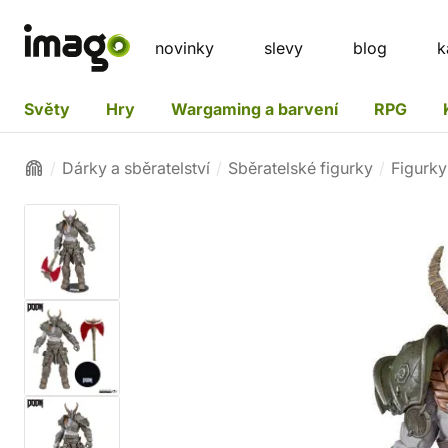
novinky
slevy
blog
k
Světy
Hry
Wargaming a barvení
RPG
Dárky a sběratelství
Sběratelské figurky
Figurky