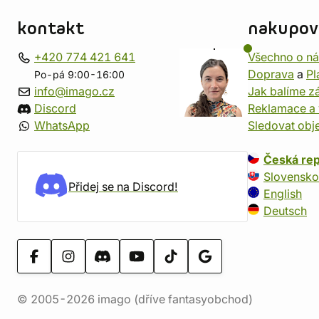
kontakt
nakupov
+420 774 421 641
Všechno o n
Doprava
a
Pl
Po-pá 9:00-16:00
info@imago.cz
Jak balíme zá
Discord
Reklamace a 
WhatsApp
Sledovat obj
Česká rep
Slovensko
Přidej se na Discord!
English
Deutsch
© 2005-2026 imago (dříve fantasyobchod)