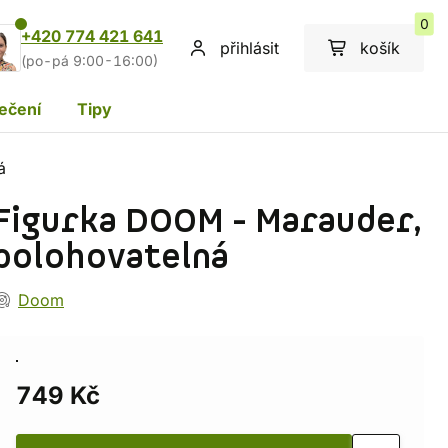
0
+420 774 421 641
přihlásit
košík
(po-pá 9:00-16:00)
ečení
Tipy
á
Figurka DOOM - Marauder,
polohovatelná
Doom
749 Kč