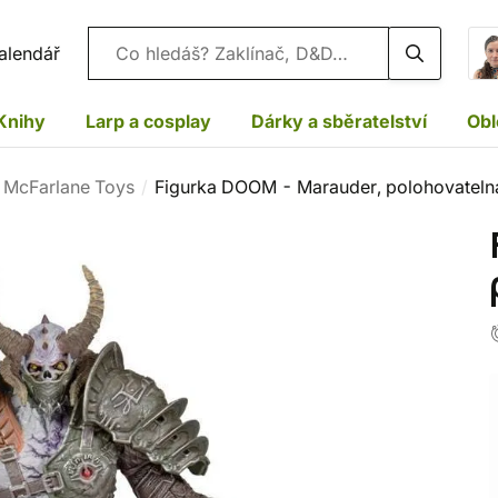
Vyhledávání
alendář
Knihy
Larp a cosplay
Dárky a sběratelství
Obl
 McFarlane Toys
Figurka DOOM - Marauder, polohovateln