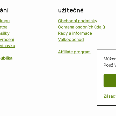
ání
užitečné
ákupu
Obchodní podmínky
atba
Ochrana osobních údajů
silky
Rady a informace
vrácení
Velkoobchod
ednávku
Affiliate program
ublika
Můžem
Použív
Zásad