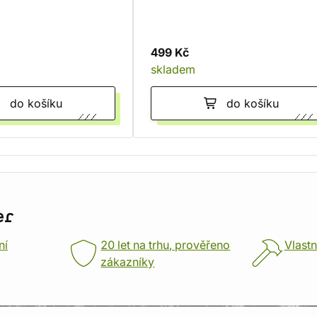
499 Kč
skladem
do košíku
do košíku
er
ní
20 let na trhu, prověřeno
Vlastn
zákazníky