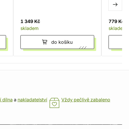
(Elite Edition)
1 349 Kč
779 Kč
skladem
skladem
do košíku
í dílna
a
nakladatelství
Vždy pečlivě zabaleno