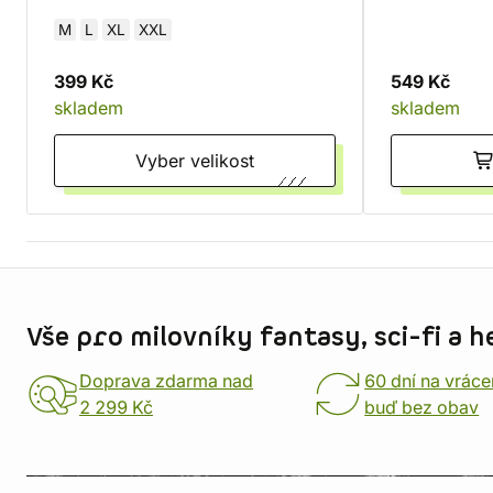
M
L
XL
XXL
399 Kč
549 Kč
skladem
skladem
Vyber velikost
Informace o obchodu
Vše pro milovníky fantasy, sci-fi a h
Doprava zdarma nad
60 dní na vráce
2 299 Kč
buď bez obav