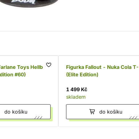
arlane Toys Hellboy
Figurka Fallout - Nuka Cola T
dition #60)
(Elite Edition)
1 499 Kč
skladem
do košíku
do košíku