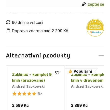
zeptej se
60 dní na vrácení
Doprava zdarma nad 2 299 Kč
Alternativní produkty
Populární
Zaklínač - komplet 9
Zaklínač - komplet 
knih (brožované)
knih v dřevěném bo
Chrám
Andrzej Sapkowski
Andrzej Sapkowski
5×
2 599 Kč
2 899 Kč