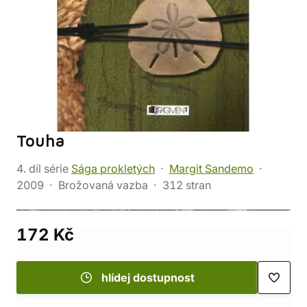
Touha
4. díl série
Sága prokletých
Margit Sandemo
2009
Brožovaná vazba
312 stran
172 Kč
hlídej dostupnost