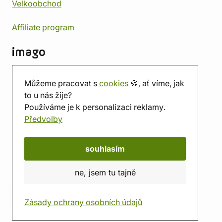
Velkoobchod
Affiliate program
imago
Kontakt
Můžeme pracovat s
cookies
🍪, ať víme, jak
Prodejna
to u nás žije?
Herna
Používáme je k personalizaci reklamy.
O nás
Předvolby
Hodnocení obchodu
Dárkové poukazy
Kalendář
souhlasím
imago.blog
ne, jsem tu tajně
Zásady ochrany osobních údajů