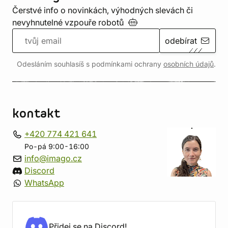
Čerstvé info o novinkách, výhodných slevách či
nevyhnutelné vzpouře
robotů
odebírat
Odesláním souhlasíš s podmínkami ochrany
osobních údajů
.
kontakt
+420 774 421 641
Po-pá 9:00-16:00
info@imago.cz
Discord
WhatsApp
Přidej se na Discord!