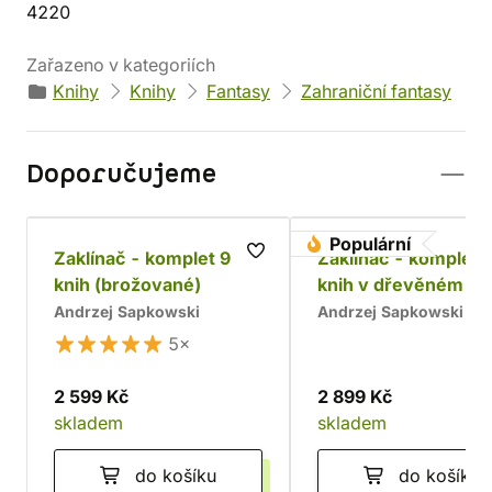
4220
Zařazeno v kategoriích
Knihy
Knihy
Fantasy
Zahraniční fantasy
Doporučujeme
Populární
Zaklínač - komplet 9
Zaklínač - komplet 
knih (brožované)
knih v dřevěném bo
Chrám
Andrzej Sapkowski
Andrzej Sapkowski
5×
2 599 Kč
2 899 Kč
skladem
skladem
do košíku
do košíku