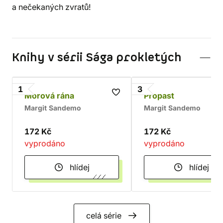
a nečekaných zvratů!
Knihy v sérii Sága prokletých
1
3
Morová rána
Propast
Margit Sandemo
Margit Sandemo
172 Kč
172 Kč
vyprodáno
vyprodáno
hlídej
hlídej
celá série