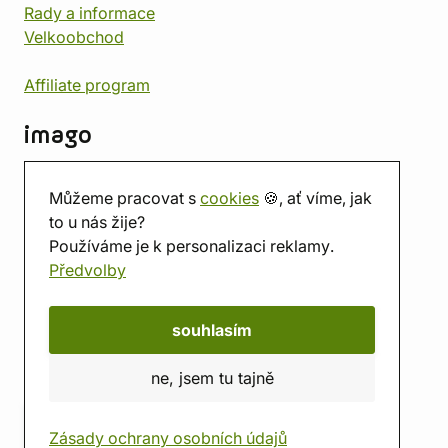
Rady a informace
Velkoobchod
Affiliate program
imago
Kontakt
Můžeme pracovat s
cookies
🍪, ať víme, jak
Prodejna
to u nás žije?
Herna
Používáme je k personalizaci reklamy.
O nás
Předvolby
Hodnocení obchodu
Dárkové poukazy
Kalendář
souhlasím
imago.blog
ne, jsem tu tajně
Zásady ochrany osobních údajů