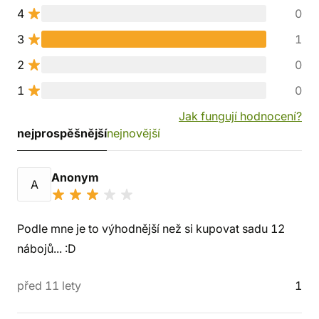
4
0
3
1
2
0
1
0
Jak fungují hodnocení?
nejprospěšnější
nejnovější
Anonym
A
Podle mne je to výhodnější než si kupovat sadu 12
nábojů... :D
před 11 lety
1