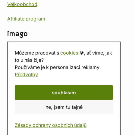
Velkoobchod
Affiliate program
imago
Kontakt
Můžeme pracovat s
cookies
🍪, ať víme, jak
Prodejna
to u nás žije?
Herna
Používáme je k personalizaci reklamy.
O nás
Předvolby
Hodnocení obchodu
Dárkové poukazy
Kalendář
souhlasím
imago.blog
ne, jsem tu tajně
Zásady ochrany osobních údajů