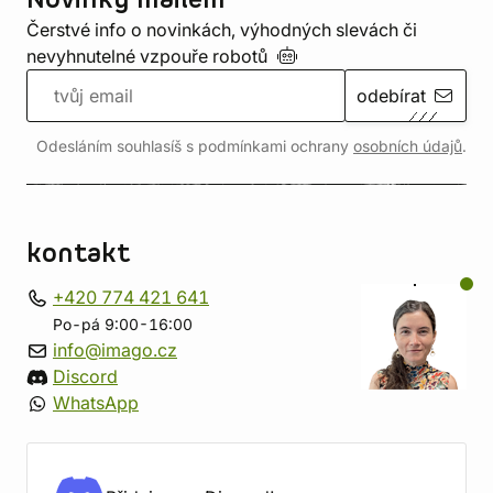
Novinky mailem
Čerstvé info o novinkách, výhodných slevách či
nevyhnutelné vzpouře
robotů
odebírat
Odesláním souhlasíš s podmínkami ochrany
osobních údajů
.
kontakt
+420 774 421 641
Po-pá 9:00-16:00
info@imago.cz
Discord
WhatsApp