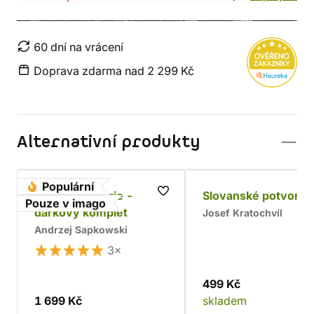
60 dní na vrácení
Doprava zdarma nad 2 299 Kč
Alternativní produkty
Populární
Husitská trilogie -
Slovanské potvory
Pouze v imago
dárkový komplet
Josef Kratochvíl
Andrzej Sapkowski
3×
499 Kč
1 699 Kč
skladem