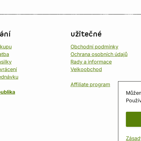
ání
užitečné
ákupu
Obchodní podmínky
atba
Ochrana osobních údajů
silky
Rady a informace
vrácení
Velkoobchod
ednávku
Affiliate program
ublika
Můžem
Použív
Zásad