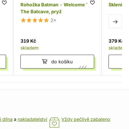
a
Rohožka Batman - Welcome To
Sklenice
The Batcave, pryž
2×
319 Kč
379 Kč
skladem
skladem
do košíku
í dílna
a
nakladatelství
Vždy pečlivě zabaleno