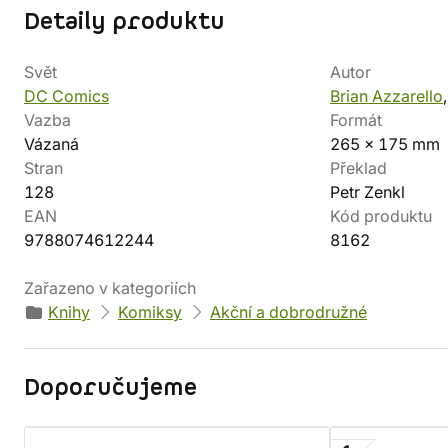
Detaily produktu
Svět
Autor
DC Comics
Brian Azzarello
Vazba
Formát
Vázaná
265 x 175 mm
Stran
Překlad
128
Petr Zenkl
EAN
Kód produktu
9788074612244
8162
Zařazeno v kategoriích
Knihy
Komiksy
Akční a dobrodružné
Doporučujeme