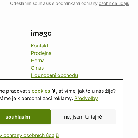
Odesláním souhlasíš s podmínkami ochrany
osobních údajů
.
imago
Kontakt
Prodejna
Herna
O nás
Hodnocení obchodu
Dárkové poukazy
Kalendář
e pracovat s
cookies
🍪, ať víme, jak to u nás žije?
imago.blog
áme je k personalizaci reklamy.
Předvolby
souhlasím
ne, jsem tu tajně
y ochrany osobních údajů