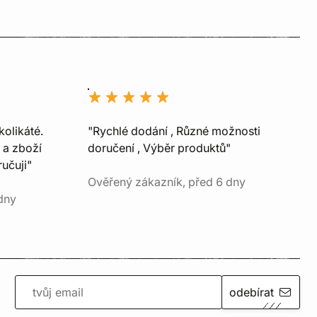
kolikáté.
"Rychlé dodání , Různé možnosti
 a zboží
doručení , Výběr produktů"
učuji"
Ověřený zákazník, před 6 dny
dny
odebírat