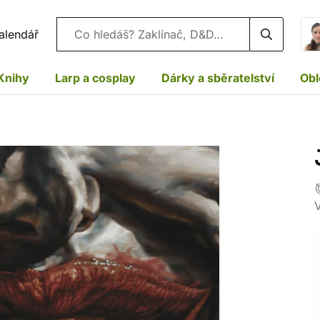
Vyhledávání
alendář
Knihy
Larp a cosplay
Dárky a sběratelství
Obl