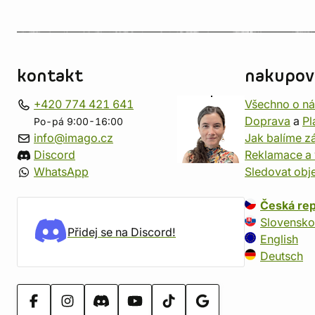
kontakt
nakupov
+420 774 421 641
Všechno o n
Doprava
a
Pl
Po-pá 9:00-16:00
info@imago.cz
Jak balíme zá
Discord
Reklamace a 
WhatsApp
Sledovat obj
Česká rep
Slovensko
Přidej se na Discord!
English
Deutsch