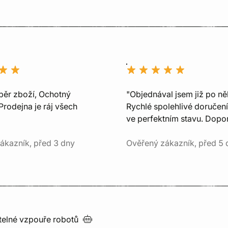
běr zboží, Ochotný
"Objednával jsem již po ně
Prodejna je ráj všech
Rychlé spolehlivé doručení
ve perfektním stavu. Dopor
ákazník, před 3 dny
Ověřený zákazník, před 5 
utelné vzpouře
robotů