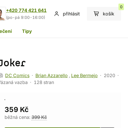
0
+420 774 421 641
přihlásit
košík
(po-pá 9:00-16:00)
ečení
Tipy
Joker
DC Comics
Brian Azzarello
,
Lee Bermejo
2020
Vázaná vazba
128 stran
359 Kč
běžná cena:
399 Kč