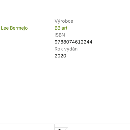
Výrobce
,
Lee Bermejo
BB art
ISBN
9788074612244
Rok vydání
2020