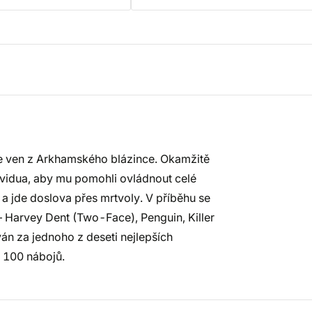
e ven z Arkhamského blázince. Okamžitě
vidua, aby mu pomohli ovládnout celé
a jde doslova přes mrtvoly. V příběhu se
 Harvey Dent (Two-Face), Penguin, Killer
ván za jednoho z deseti nejlepších
i 100 nábojů.