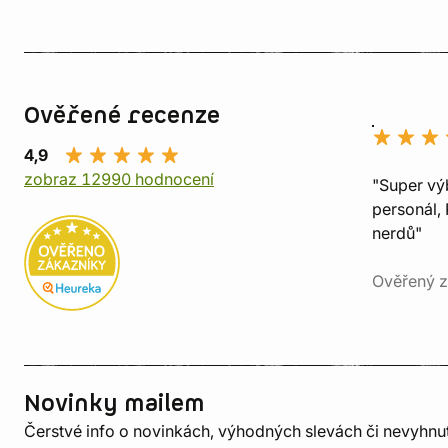
Ověřené recenze
4,9
zobraz 12990 hodnocení
"Super vý
personál, 
nerdů"
Ověřený z
Novinky mailem
Čerstvé info o novinkách, výhodných slevách či nevyhn