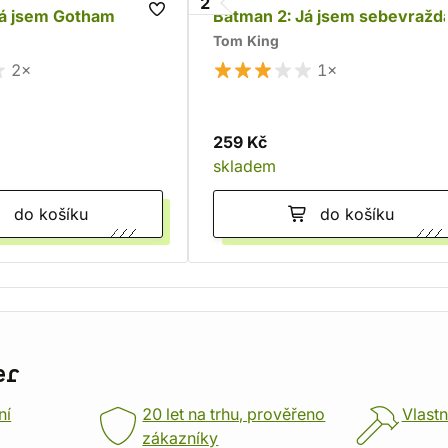
2
Já jsem Gotham
Batman 2: Já jsem sebevražd
Tom King
2×
1×
259 Kč
skladem
do košíku
do košíku
er
ní
20 let na trhu, prověřeno
Vlastn
zákazníky