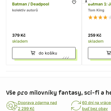
1
Batman / Deadpool
Batman 1: 
kolektiv autorů
Tom King
379 Kč
259 Kč
skladem
skladem
do košíku
Informace o obchodu
Vše pro milovníky fantasy, sci-fi a h
Doprava zdarma nad
60 dní na vráce
2 299 Kč
buď bez obav