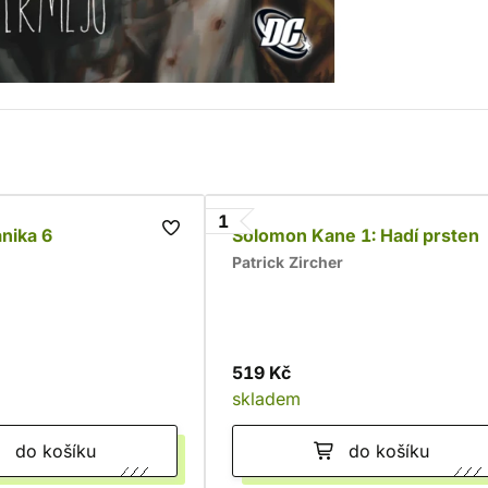
1
nika 6
Solomon Kane 1: Hadí prsten
Patrick Zircher
519 Kč
skladem
do košíku
do košíku