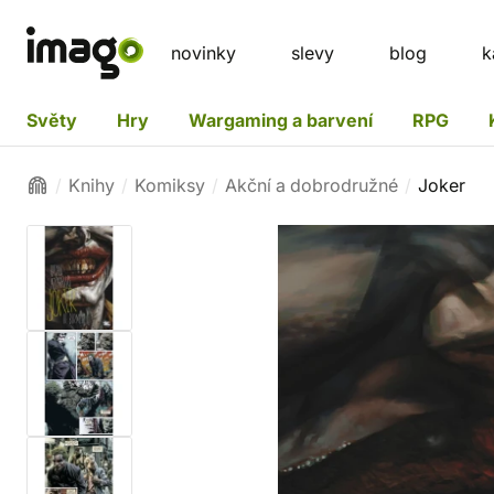
novinky
slevy
blog
k
Světy
Hry
Wargaming a barvení
RPG
Knihy
Komiksy
Akční a dobrodružné
Joker