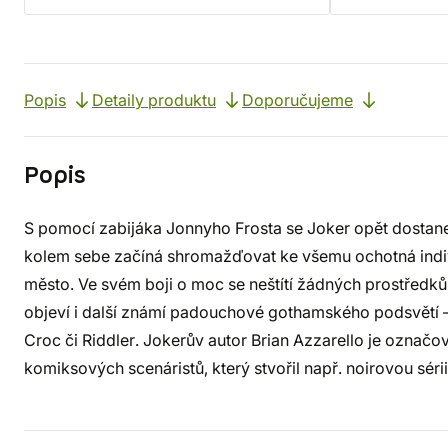
Popis
Detaily produktu
Doporučujeme
Popis
S pomocí zabijáka Jonnyho Frosta se Joker opět dostan
kolem sebe začíná shromažďovat ke všemu ochotná indi
město. Ve svém boji o moc se neštítí žádných prostředků 
objeví i další známí padouchové gothamského podsvětí –
Croc či Riddler. Jokerův autor Brian Azzarello je označo
komiksových scenáristů, který stvořil např. noirovou séri