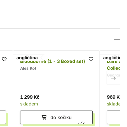
angličtina
angličtina
Bloodborne (1 - 3 Boxed set)
Dark Sou
Collecti
Aleš Kot
George M
1 299 Kč
969 Kč
skladem
skladem
do košíku