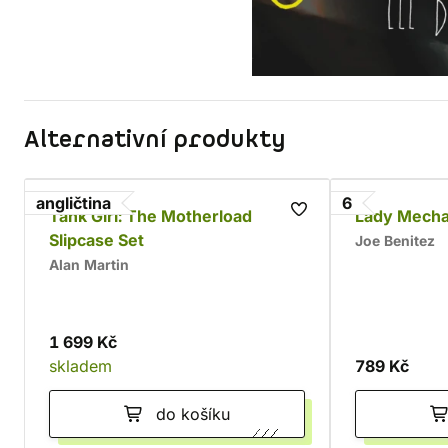
Alternativní produkty
angličtina
6
Tank Girl: The Motherload
Lady Mecha
Slipcase Set
Joe Benitez
Alan Martin
1 699 Kč
skladem
789 Kč
do košíku