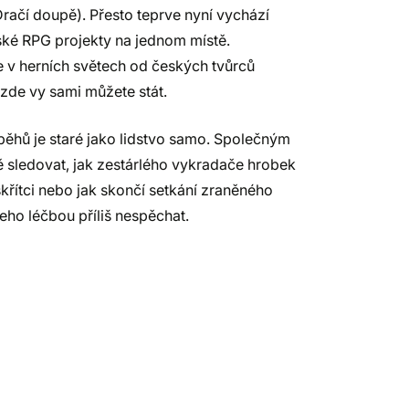
Dračí doupě). Přesto teprve nyní vychází
ské RPG projekty na jednom místě.
e v herních světech od českých tvůrců
 zde vy sami můžete stát.
běhů je staré jako lidstvo samo. Společným
tě sledovat, jak zestárlého vykradače hrobek
skřítci nebo jak skončí setkání zraněného
eho léčbou příliš nespěchat.