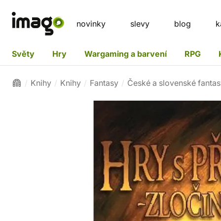
novinky
slevy
blog
k
Světy
Hry
Wargaming a barvení
RPG
Knihy
Knihy
Fantasy
České a slovenské fanta