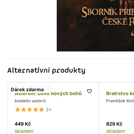
Alternativní produkty
Dárek zdarma
Asterion: Úsvit nových bohů
Bratrstvo k
kolektiv autorů
František Kot
2×
449 Kč
829 Kč
skladem
skladem