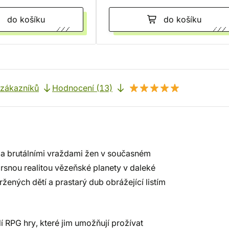
do košíku
do košíku
 zákazníků
Hodnocení (13)
ů a brutálními vraždami žen v současném
rsnou realitou vězeňské planety v daleké
ených dětí a prastarý dub obrážející listím
í RPG hry, které jim umožňují prožívat