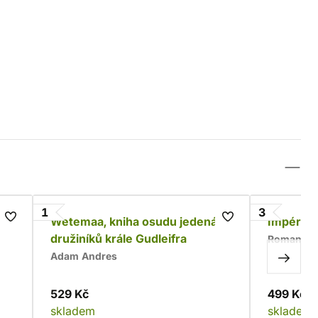
1
3
Wetemaa, kniha osudu jedenácti
Impériu
družiníků krále Gudleifra
Roman Bu
Adam Andres
529 Kč
499 Kč
skladem
skladem