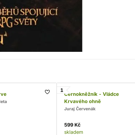
1
rve
Černokněžník - Vládce
Krvavého ohně
leta
Juraj Červenák
599 Kč
skladem