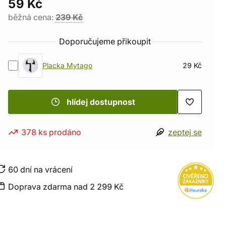
59 Kč
běžná cena:
239 Kč
Doporučujeme přikoupit
Placka Mytago
29 Kč
hlídej dostupnost
378 ks prodáno
zeptej se
60 dní na vrácení
Doprava zdarma nad 2 299 Kč