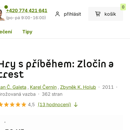
0
+420 774 421 641
přihlásit
košík
(po-pá 9:00-16:00)
ečení
Tipy
Hry s příběhem: Zločin a
trest
an Č. Galeta
,
Karel Černín
,
Zbyněk K. Holub
2011
Brožovaná vazba
362 stran
4,5
(13 hodnocení)