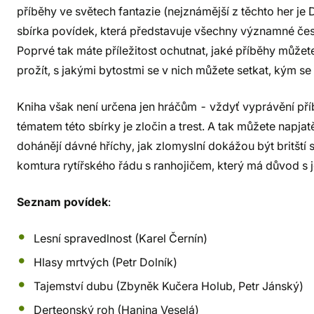
příběhy ve světech fantazie (nejznámější z těchto her je 
sbírka povídek, která představuje všechny významné če
Poprvé tak máte příležitost ochutnat, jaké příběhy můžet
prožít, s jakými bytostmi se v nich můžete setkat, kým se
Kniha však není určena jen hráčům - vždyť vyprávění pří
tématem této sbírky je zločin a trest. A tak můžete napja
dohánějí dávné hříchy, jak zlomyslní dokážou být britští 
komtura rytířského řádu s ranhojičem, který má důvod s j
Seznam povídek
:
Lesní spravedlnost (Karel Černín)
Hlasy mrtvých (Petr Dolník)
Tajemství dubu (Zbyněk Kučera Holub, Petr Jánský)
Derteonský roh (Hanina Veselá)