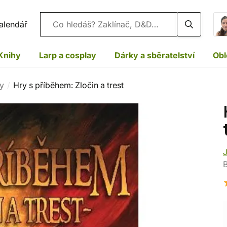
Vyhledávání
alendář
Knihy
Larp a cosplay
Dárky a sběratelství
Obl
sy
Hry s příběhem: Zločin a trest
J