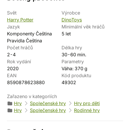
Svět
Výrobce
Harry Potter
DinoToys
Jazyk
Minimální věk hráčů
Komponenty Čeština
5 let
Pravidla Čeština
Počet hráčů
Délka hry
2-4
30-60 min.
Rok vydání
Parametry
2020
Váha: 370 g
EAN
Kód produktu
8590878623880
49302
Zařazeno v kategoriích
Hry
Společenské hry
Hry pro děti
Hry
Společenské hry
Rodinné hry