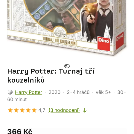
Harry Potter: Turnaj tří
kouzelníků
Harry Potter
2020
2-4 hráčů
věk 5+
30-
60 minut
4,7
(3 hodnocení)
366 Kč