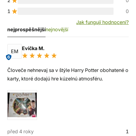
2
0
1
0
Jak fungují hodnocení?
nejprospěšnější
nejnovější
Evička M.
EM
6
Človeče nehnevaj sa v štýle Harry Potter obohatené o
karty, ktoré dodajú hre kúzelnú atmosféru.
před 4 roky
1