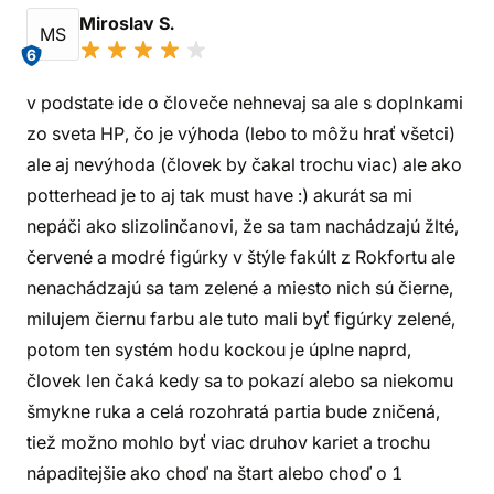
Miroslav S.
MS
6
v podstate ide o človeče nehnevaj sa ale s doplnkami
zo sveta HP, čo je výhoda (lebo to môžu hrať všetci)
ale aj nevýhoda (človek by čakal trochu viac) ale ako
potterhead je to aj tak must have :) akurát sa mi
nepáči ako slizolinčanovi, že sa tam nachádzajú žlté,
červené a modré figúrky v štýle fakúlt z Rokfortu ale
nenachádzajú sa tam zelené a miesto nich sú čierne,
milujem čiernu farbu ale tuto mali byť figúrky zelené,
potom ten systém hodu kockou je úplne naprd,
človek len čaká kedy sa to pokazí alebo sa niekomu
šmykne ruka a celá rozohratá partia bude zničená,
tiež možno mohlo byť viac druhov kariet a trochu
nápaditejšie ako choď na štart alebo choď o 1