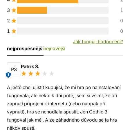
3
1
2
0
1
0
Jak fungují hodnocení?
nejprospěšnější
nejnovější
Patrik Š.
PŠ
1
A ještě chci ujistit kupující, že mi hra po nainstalování
fungovala, ale několik dní poté, jsem si všiml, že při
zapnutí připojení k internetu (nebo naopak při
vypnutí), hra se nehodlala spustit. Jen Gothic 3
fungoval jak měl. A ze záhadného důvodu se ta hra
někdy spustí.