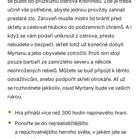
se pustit do průzkumu ostrova Khorinidu. Zde je třeba
učinit vše potřebné, abyste jednou provždy zahnali
prastaré zlo. Zároveň musíte místní lid bránit před
skřety a cestovat hluboko do podzemních chrámů. A i
když se vám podaří uniknout z ostrova, přesto
nebudete v bezpečí: skřeti totiž už konečně dobyli
Myrtanu a jeho obyvatele zotročili. Proti nim stojí
pouze barbaři ze zamrzlého severu a několik
neohrožených rebelů. Můžete se buď připojit k těmto
odvážlivcům, anebo podpořit skřetí otrokáře. Ať už
se rozhodnete jakkoliv, osud Myrtany bude ve vašich
rukou.
Hra přináší více než 300 hodin napínavého hraní.
Ponořte se do nejrealističtějšího
a nejúchvatnějšího herního světa, v jakém jste se