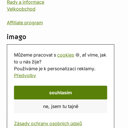
Rady a informace
Velkoobchod
Affiliate program
imago
Kontakt
Můžeme pracovat s
cookies
🍪, ať víme, jak
Prodejna
to u nás žije?
Herna
Používáme je k personalizaci reklamy.
O nás
Předvolby
Hodnocení obchodu
Dárkové poukazy
Kalendář
souhlasím
imago.blog
ne, jsem tu tajně
Zásady ochrany osobních údajů