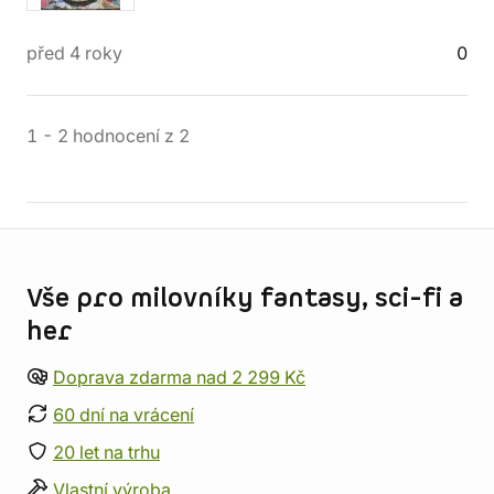
před 4 roky
0
1
-
2
hodnocení
z
2
Informace o obchodu
Vše pro milovníky fantasy, sci-fi a
her
Doprava zdarma nad 2 299 Kč
60 dní na vrácení
20 let na trhu
Vlastní výroba