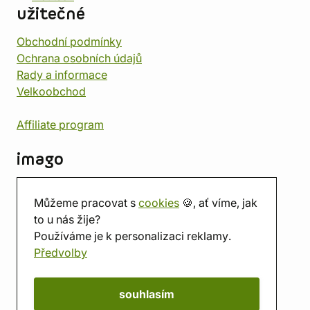
užitečné
Obchodní podmínky
Ochrana osobních údajů
Rady a informace
Velkoobchod
Affiliate program
imago
Kontakt
Můžeme pracovat s
cookies
🍪, ať víme, jak
Prodejna
to u nás žije?
Herna
Používáme je k personalizaci reklamy.
O nás
Předvolby
Hodnocení obchodu
Dárkové poukazy
Kalendář
souhlasím
imago.blog