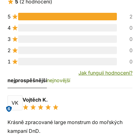
5
(2 hodnocení)
5
2
4
0
3
0
2
0
1
0
Jak fungují hodnocení?
nejprospěšnější
nejnovější
Vojtěch K.
VK
6
Krásně zpracované large monstrum do mořských
kampaní DnD.