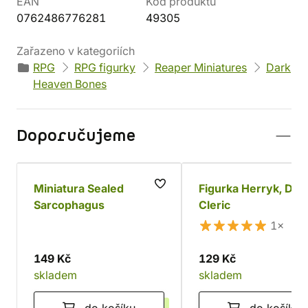
EAN
Kód produktu
0762486776281
49305
Zařazeno v kategoriích
RPG
RPG figurky
Reaper Miniatures
Dark
Heaven Bones
Doporučujeme
Miniatura Sealed
Figurka Herryk, Dwa
Sarcophagus
Cleric
1×
149 Kč
129 Kč
skladem
skladem