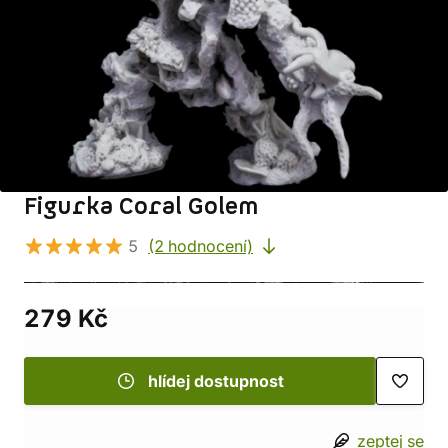
Figurka Coral Golem
5
(2 hodnocení)
279 Kč
hlídej dostupnost
zeptej se