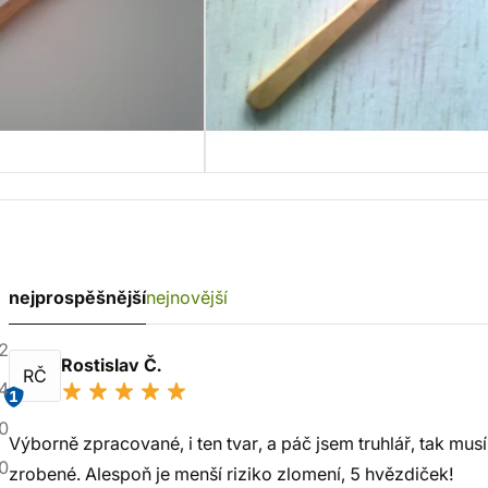
nejprospěšnější
nejnovější
2
Rostislav Č.
RČ
4
1
0
Výborně zpracované, i ten tvar, a páč jsem truhlář, tak mus
0
zrobené. Alespoň je menší riziko zlomení, 5 hvězdiček!