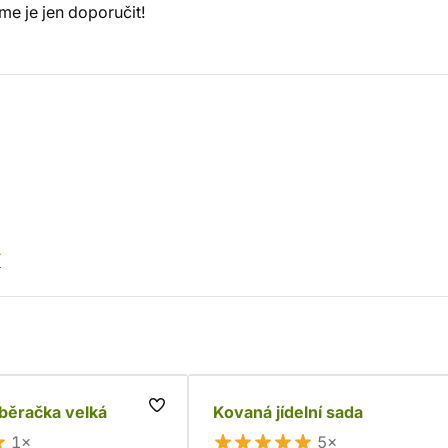
e je jen doporučit!
í
běračka velká
Kovaná jídelní sada
1×
5×