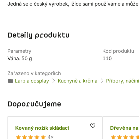
Jedná se o český výrobek, lžíce sami používáme a můžem
Detaily produktu
Parametry
Kód produktu
Váha: 50 g
110
Zařazeno v kategoriích
Larp a cosplay
Kuchyně a krčma
Příbory, náčin
Doporučujeme
Kovaný nožík skládací
Dřevěná na
4×