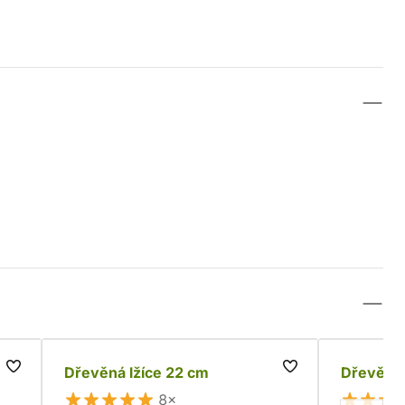
Dřevěná lžíce 22 cm
Dřevěná 
8×