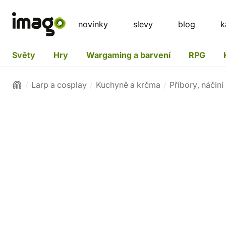
novinky
slevy
blog
k
Světy
Hry
Wargaming a barvení
RPG
Larp a cosplay
Kuchyně a krčma
Příbory, náčiní