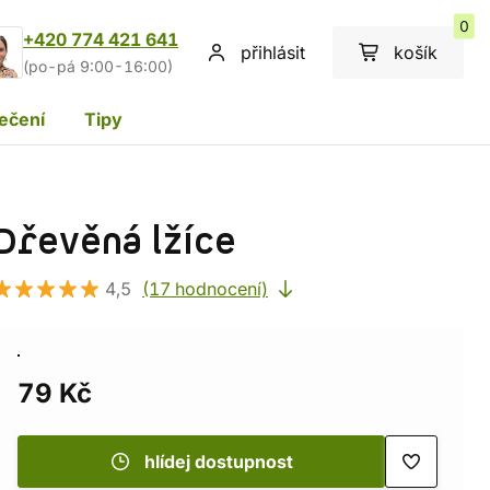
0
+420 774 421 641
přihlásit
košík
(po-pá 9:00-16:00)
ečení
Tipy
Dřevěná lžíce
4,5
(17 hodnocení)
79 Kč
hlídej dostupnost