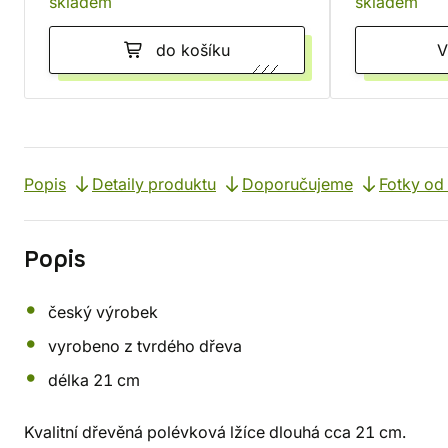
skladem
skladem
do košíku
Popis
Detaily produktu
Doporučujeme
Fotky od
Popis
český výrobek
vyrobeno z tvrdého dřeva
délka 21 cm
Kvalitní dřevěná polévková lžíce dlouhá cca 21 cm.