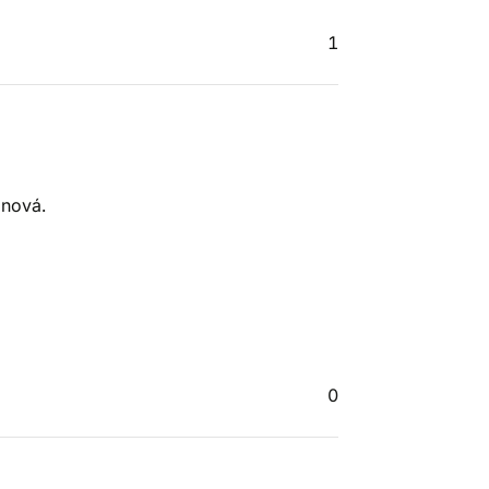
1
 nová.
0