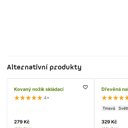
Alternativní produkty
Kovaný nožík skládací
Dřevěná na
4×
Tmavá
Svět
279 Kč
329 Kč