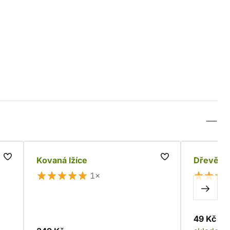
Kovaná lžíce
Dřevěná 
1×
49 Kč