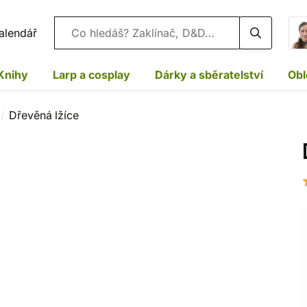
Vyhledávání
alendář
Knihy
Larp a cosplay
Dárky a sběratelství
Obl
Dřevěná lžíce