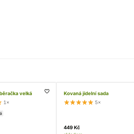
běračka velká
Kovaná jídelní sada
1×
5×
lá
449 Kč