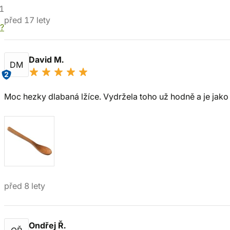
1
před 17 lety
í?
David M.
DM
2
Moc hezky dlabaná lžíce. Vydržela toho už hodně a je jako
před 8 lety
Ondřej Ř.