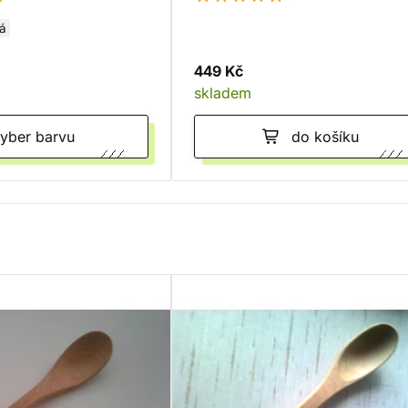
lá
449 Kč
skladem
Vyber barvu
do košíku