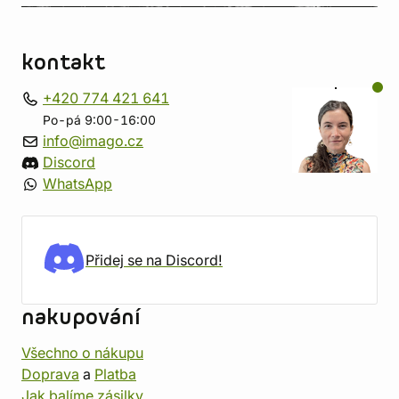
kontakt
+420 774 421 641
Po-pá 9:00-16:00
info@imago.cz
Discord
WhatsApp
Přidej se na Discord!
nakupování
Všechno o nákupu
Doprava
a
Platba
Jak balíme zásilky