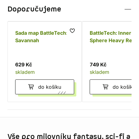
Doporučujeme
Sada map BattleTech:
BattleTech: Inner
Savannah
Sphere Heavy Reco
Lance
629 Kč
749 Kč
skladem
skladem
do košíku
do košíku
Informace o obchodu
Vše pro milovníky fantasy, sci-fi a