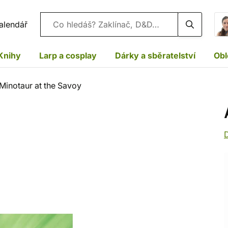
Vyhledávání
alendář
Knihy
Larp a cosplay
Dárky a sběratelství
Obl
Minotaur at the Savoy