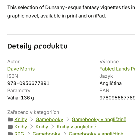
This selection of Dunsany-esque fantasy vignettes ties in
graphic novel, available in print and on iPad.
Detaily produktu
Autor
Výrobce
Dave Morris
Fabled Lands P
ISBN
Jazyk
978-0956677891
Angličtina
Parametry
EAN
Váha: 136 g
97809566778
Zařazeno v kategoriích
Knihy
Gamebooky
Gamebooky v angličtině
Knihy
Knihy
Knihy v angličtině
RPG
Gamebooky
Gamebooky v angličtině