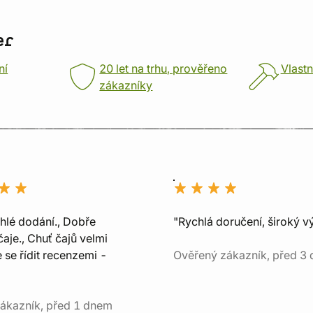
er
ní
20 let na trhu, prověřeno
Vlastn
zákazníky
chlé dodání., Dobře
"Rychlá doručení, široký v
aje., Chuť čajů velmi
e se řídit recenzemi -
Ověřený zákazník, před 3 
ákazník, před 1 dnem