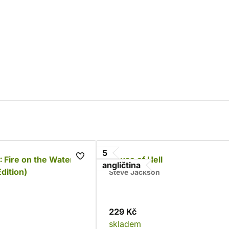
5
: Fire on the Water
House of Hell
angličtina
Edition)
Steve Jackson
229 Kč
skladem