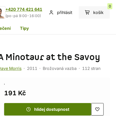
0
+420 774 421 641
přihlásit
košík
(po-pá 9:00-16:00)
ečení
Tipy
A Minotaur at the Savoy
Dave Morris
2011
Brožovaná vazba
112 stran
191 Kč
hlídej dostupnost