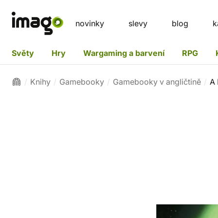
novinky
slevy
blog
k
Světy
Hry
Wargaming a barvení
RPG
Knihy
Gamebooky
Gamebooky v angličtině
A 