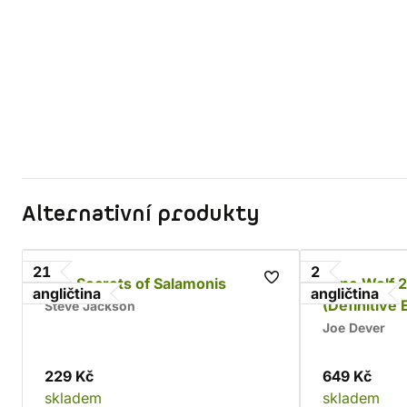
Alternativní produkty
21
2
The Secrets of Salamonis
Lone Wolf 2
angličtina
angličtina
(Definitive 
Steve Jackson
Joe Dever
229 Kč
649 Kč
skladem
skladem