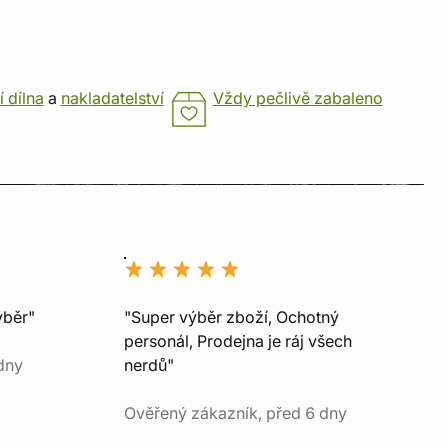
í dílna
a
nakladatelství
Vždy pečlivě zabaleno
ýběr"
"Super výběr zboží, Ochotný
personál, Prodejna je ráj všech
dny
nerdů"
Ověřený zákazník, před 6 dny