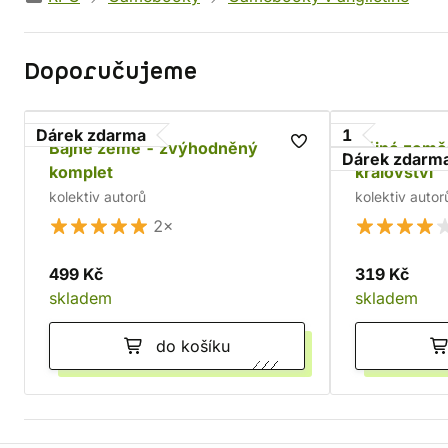
Doporučujeme
Dárek zdarma
1
Bájné země - zvýhodněný
Bájné země
Dárek zdarm
komplet
království
kolektiv autorů
kolektiv autor
2×
499 Kč
319 Kč
skladem
skladem
do košíku