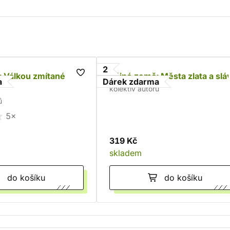
2
: Válkou zmítané
Bájné země: Města zlata a slá
a
Dárek zdarma
kolektiv autorů
ů
5×
319 Kč
skladem
do košíku
do košíku