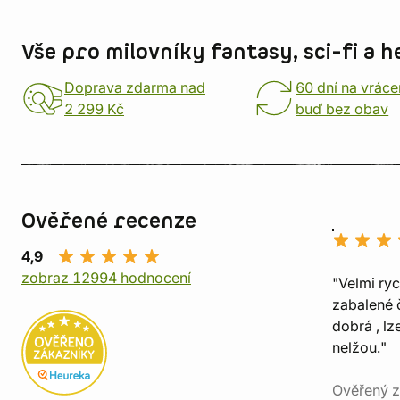
Informace o obchodu
Vše pro milovníky fantasy, sci-fi a h
Doprava zdarma nad
60 dní na vráce
2 299 Kč
buď bez obav
Ověřené recenze
4,9
zobraz 12994 hodnocení
"Velmi ry
zabalené č
dobrá , lz
nelžou."
Ověřený z