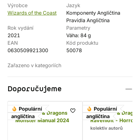
Výrobce
Jazyk
Wizards of the Coast
Komponenty Angličtina
Pravidla Angličtina
Rok vydání
Parametry
2021
Váha: 84 g
EAN
Kód produktu
0630509921300
50078
Zařazeno v kategoriích
Doporučujeme
Populární
Populární
Dungeons & Dragons -
Dungeons & Dragon
angličtina
angličtina
Monster Manual 2024
Ravenloft - Horrors
Within
kolektiv autorů