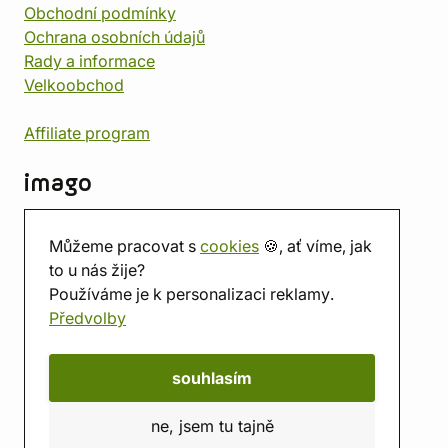
Obchodní podmínky
Ochrana osobních údajů
Rady a informace
Velkoobchod
Affiliate program
imago
Kontakt
Můžeme pracovat s
cookies
🍪, ať víme, jak
Prodejna
to u nás žije?
Herna
Používáme je k personalizaci reklamy.
O nás
Předvolby
Hodnocení obchodu
Dárkové poukazy
Kalendář
souhlasím
imago.blog
ne, jsem tu tajně