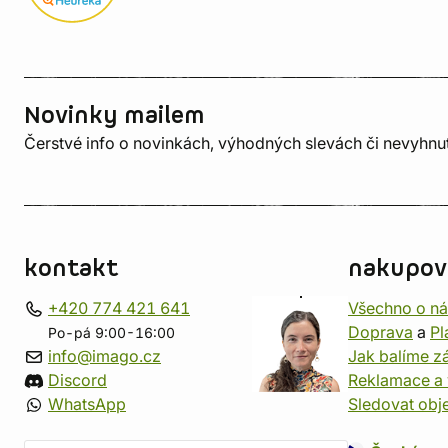
Novinky mailem
Čerstvé info o novinkách, výhodných slevách či nevyhn
kontakt
nakupov
+420 774 421 641
Všechno o n
Doprava
a
Pl
Po-pá 9:00-16:00
info@imago.cz
Jak balíme zá
Discord
Reklamace a 
WhatsApp
Sledovat obj