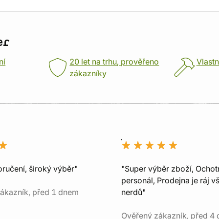
er
ní
20 let na trhu, prověřeno
Vlastn
zákazníky
ručení, široký výběr"
"Super výběr zboží, Ochot
personál, Prodejna je ráj v
ákazník, před 1 dnem
nerdů"
Ověřený zákazník, před 4 