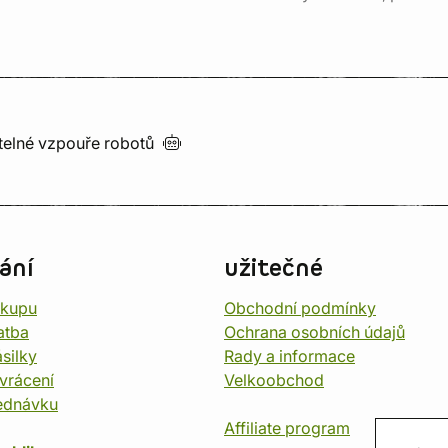
utelné vzpouře
robotů
ání
užitečné
ákupu
Obchodní podmínky
atba
Ochrana osobních údajů
silky
Rady a informace
vrácení
Velkoobchod
ednávku
Affiliate program