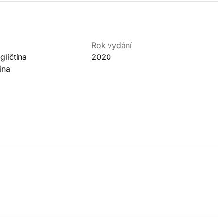
Rok vydání
ličtina
2020
ina