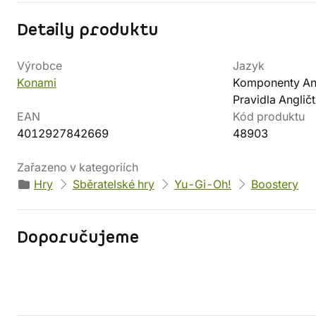
Detaily produktu
Výrobce
Jazyk
Konami
Komponenty Ang
Pravidla Angličt
EAN
Kód produktu
4012927842669
48903
Zařazeno v kategoriích
Hry
Sběratelské hry
Yu-Gi-Oh!
Boostery
Doporučujeme