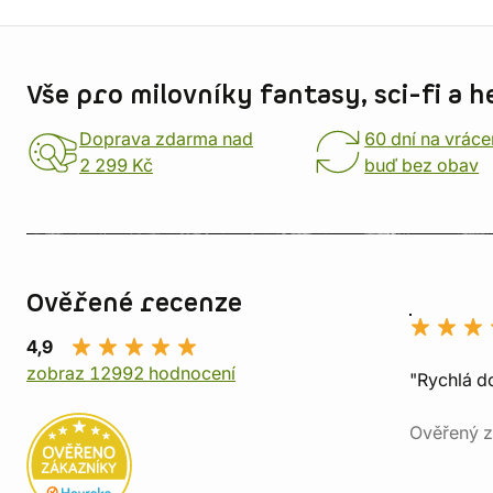
Informace o obchodu
Vše pro milovníky fantasy, sci-fi a h
Doprava zdarma nad
60 dní na vráce
2 299 Kč
buď bez obav
Ověřené recenze
4,9
zobraz 12992 hodnocení
"Rychlá do
Ověřený z