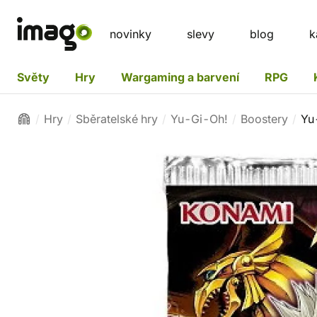
novinky
slevy
blog
k
Světy
Hry
Wargaming a barvení
RPG
Hry
Sběratelské hry
Yu-Gi-Oh!
Boostery
Yu