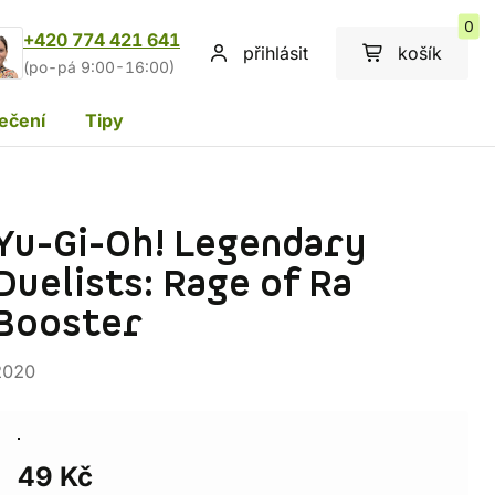
0
+420 774 421 641
přihlásit
košík
(po-pá 9:00-16:00)
ečení
Tipy
Yu-Gi-Oh! Legendary
Duelists: Rage of Ra
Booster
2020
49 Kč