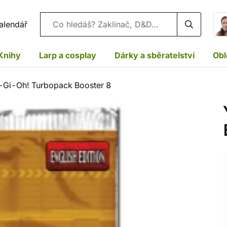
Vyhledávání
alendář
Knihy
Larp a cosplay
Dárky a sběratelství
Obl
-Gi-Oh! Turbopack Booster 8