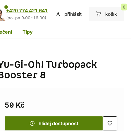
0
+420 774 421 641
přihlásit
košík
(po-pá 9:00-16:00)
ečení
Tipy
Yu-Gi-Oh! Turbopack
Booster 8
59 Kč
hlídej dostupnost