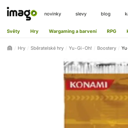
novinky
slevy
blog
k
Světy
Hry
Wargaming a barvení
RPG
Hry
Sběratelské hry
Yu-Gi-Oh!
Boostery
Yu