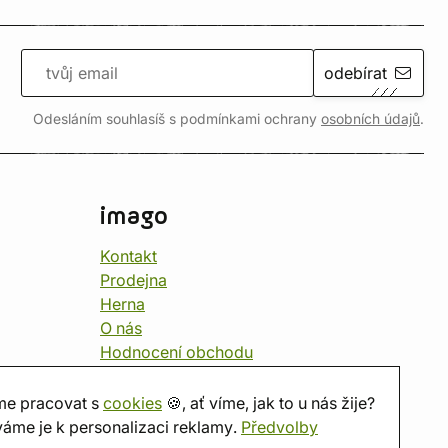
odebírat
Odesláním souhlasíš s podmínkami ochrany
osobních údajů
.
imago
Kontakt
Prodejna
Herna
O nás
Hodnocení obchodu
Dárkové poukazy
Kalendář
e pracovat s
cookies
🍪, ať víme, jak to u nás žije?
imago.blog
áme je k personalizaci reklamy.
Předvolby