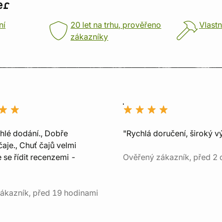
er
ní
20 let na trhu, prověřeno
Vlastn
zákazníky
chlé dodání., Dobře
"Rychlá doručení, široký v
aje., Chuť čajů velmi
e se řídit recenzemi -
Ověřený zákazník, před 2 
ákazník, před 19 hodinami