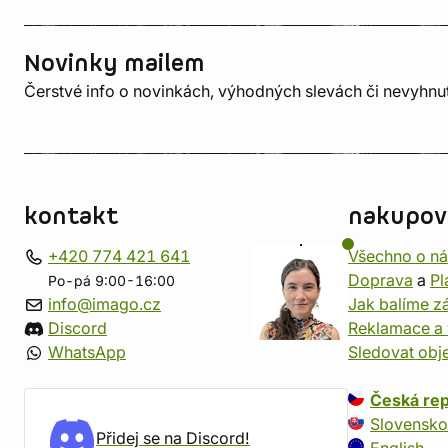
Novinky mailem
Čerstvé info o novinkách, výhodných slevách či nevyhn
kontakt
nakupov
+420 774 421 641
Všechno o n
Doprava
a
Pl
Po-pá 9:00-16:00
info@imago.cz
Jak balíme zá
Discord
Reklamace a 
WhatsApp
Sledovat obj
Česká rep
Slovensko
Přidej se na Discord!