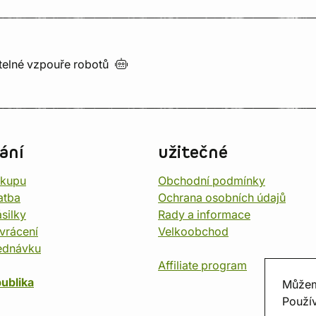
utelné vzpouře
robotů
ání
užitečné
ákupu
Obchodní podmínky
atba
Ochrana osobních údajů
silky
Rady a informace
vrácení
Velkoobchod
ednávku
Affiliate program
ublika
Můžem
Použív