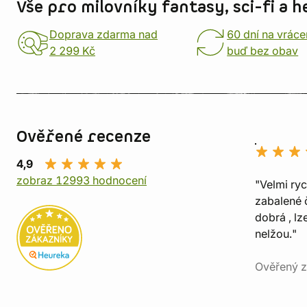
Vše pro milovníky fantasy, sci-fi a h
Doprava zdarma nad
60 dní na vráce
2 299 Kč
buď bez obav
Ověřené recenze
4,9
zobraz 12993 hodnocení
"Velmi ry
zabalené č
dobrá , lz
nelžou."
Ověřený z