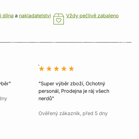
í dílna
a
nakladatelství
Vždy pečlivě zabaleno
ýběr"
"Super výběr zboží, Ochotný
personál, Prodejna je ráj všech
dny
nerdů"
Ověřený zákazník, před 5 dny