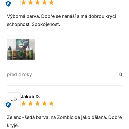
6
Výborná barva. Dobře se nanáší a má dobrou krycí
schopnost. Spokojenost.
před 4 roky
0
Jakub D.
JD
6
Zeleno-šedá barva, na Zombicide jako dělaná. Dobře
kryje.