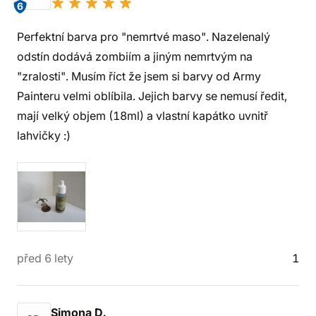
6
Perfektní barva pro "nemrtvé maso". Nazelenalý
odstín dodává zombiím a jiným nemrtvým na
"zralosti". Musím říct že jsem si barvy od Army
Painteru velmi oblíbila. Jejich barvy se nemusí ředit,
mají velký objem (18ml) a vlastní kapátko uvnitř
lahvičky :)
před 6 lety
1
Simona D.