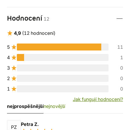
Hodnocení
12
4,9
(12 hodnocení)
5
11
4
1
3
0
2
0
1
0
Jak fungují hodnocení?
nejprospěšnější
nejnovější
Petra Z.
PZ