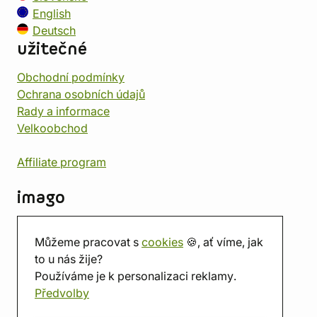
English
Deutsch
užitečné
Obchodní podmínky
Ochrana osobních údajů
Rady a informace
Velkoobchod
Affiliate program
imago
Kontakt
Můžeme pracovat s
cookies
🍪, ať víme, jak
Prodejna
to u nás žije?
Herna
Používáme je k personalizaci reklamy.
O nás
Předvolby
Hodnocení obchodu
Dárkové poukazy