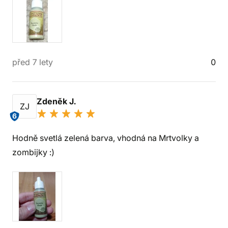
před 7 lety
0
Zdeněk J.
ZJ
6
Hodně svetlá zelená barva, vhodná na Mrtvolky a
zombijky :)