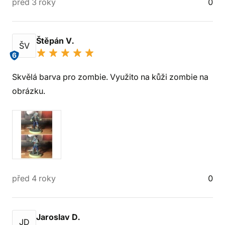
před 3 roky
0
Štěpán V.
ŠV
6
Skvělá barva pro zombie. Využito na kůži zombie na
obrázku.
před 4 roky
0
Jaroslav D.
JD