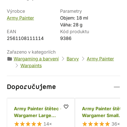
Výrobce
Parametry
Army Painter
Objem: 18 ml
Váha: 28 g
EAN
Kód produktu
2561108111114
9386
Zařazeno v kategoriích
Wargaming a barvení
Barvy
Army Painter
Warpaints
Doporučujeme
Army Painter štětec -
Army Painter štětec
Wargamer Large
Wargamer Small
Drybrush
Drybrush
14×
36×