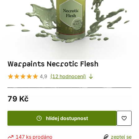
Warpaints Necrotic Flesh
4,9
(12 hodnocení)
79 Kč
hlídej dostupnost
147 ks prodáno
zeptej se