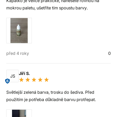
Kapátko je velice praktické, nanesete rovnou na
mokrou paletu, ušetříte tím spoustu barvy.
před 4 roky
0
Jiří S.
JS
6
Světlejší zelená barva, trosku do šediva. Před
použitím je potřeba důkladně barvu protřepat.