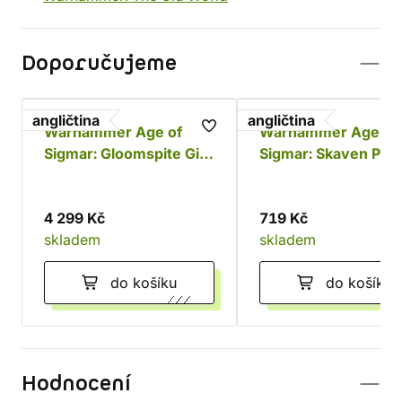
Doporučujeme
angličtina
angličtina
Warhammer Age of
Warhammer Age of
Sigmar: Gloomspite Gitz
Sigmar: Skaven Pain
Battleforce - Dankhold
Set
Rampage
4 299 Kč
719 Kč
skladem
skladem
do košíku
do košíku
Hodnocení