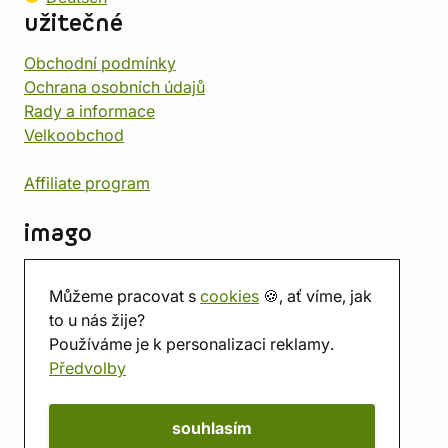
užitečné
Obchodní podmínky
Ochrana osobních údajů
Rady a informace
Velkoobchod
Affiliate program
imago
Kontakt
Můžeme pracovat s
cookies
🍪, ať víme, jak
Prodejna
to u nás žije?
Herna
Používáme je k personalizaci reklamy.
O nás
Předvolby
Hodnocení obchodu
Dárkové poukazy
Kalendář
souhlasím
imago.blog