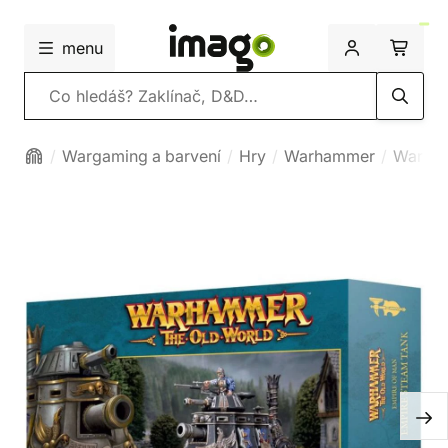
menu
Vyhledávání
Wargaming a barvení
Hry
Warhammer
Warham