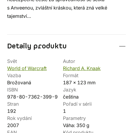
s Anveenou, zvláštní kráskou, která zná velké
tajemství…
Detaily produktu
Svět
Autor
World of Warcraft
Richard A. Knaak
Vazba
Formát
Brožovaná
187 x 123 mm
ISBN
Jazyk
978-80-7362-399-9
čeština
Stran
Pořadí v sérii
192
1
Rok vydání
Parametry
2007
Váha: 350 g
EAN
Kód produktu