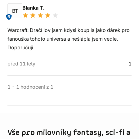
Blanka T.
BT
6
Warcraft: Dračí lov jsem kdysi koupila jako dárek pro
fanouška tohoto universa a nešlápla jsem vedle.
Doporučuji.
před 11 lety
1
1
-
1
hodnocení
z
1
Informace o obchodu
Vše pro milovníky fantasy, sci-fi a