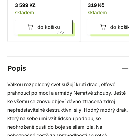
3 599 Kč
319 Kč
skladem
skladem
do košíku
do košíku
Popis
Válkou rozpolcený svět sužují krutí draci, elfové
prahnoucí po moci a armády Nemrtvé zhouby. Ještě
ke všemu se znovu objeví dávno ztracená zdroj
nepředstavitelné destruktivní síly. Hodný modrý drak,
který na sebe umí vzít lidskou podobu, se
neohroženě pustí do boje se silami zla. Na
nebezpečné cestě za spravedlností se setká