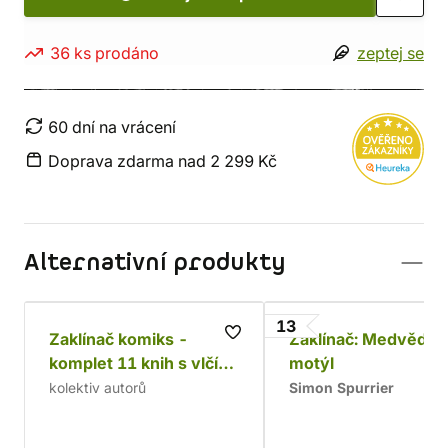
36 ks prodáno
zeptej se
60 dní na vrácení
Doprava zdarma nad 2 299 Kč
Alternativní produkty
13
Zaklínač komiks -
Zaklínač: Medvěd a
komplet 11 knih s vlčím
motýl
amuletem
kolektiv autorů
Simon Spurrier