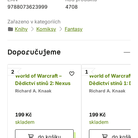
9788073623999
4708
Zařazeno v kategoriích
Knihy
Komiksy
Fantasy
Doporučujeme
2
1
World of Warcraft –
World of Warcraft -
Dědictví stínů 2: Nexus
Dědictví stínů 1: Dra
Outlandu
Richard A. Knaak
Richard A. Knaak
199 Kč
199 Kč
skladem
skladem
do košíku
do košíku