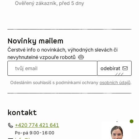
Ověřený zákazník, před 5 dny
Novinky mailem
Čerstvé info o novinkách, výhodných slevách či
nevyhnutelné vzpouře
robotů
odebírat
Odesláním souhlasíš s podmínkami ochrany
osobních údajů
.
kontakt
+420 774 421 641
Po-pá 9:00-16:00