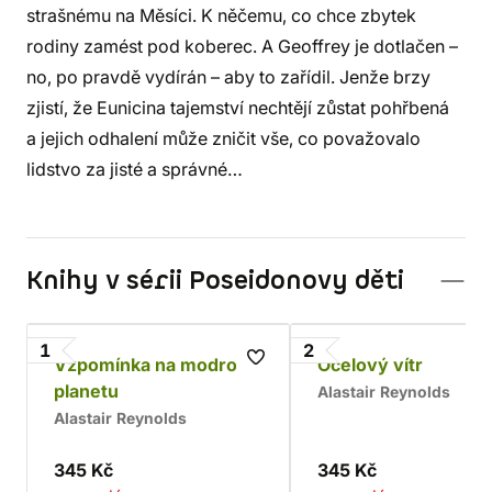
strašnému na Měsíci. K něčemu, co chce zbytek
rodiny zamést pod koberec. A Geoffrey je dotlačen –
no, po pravdě vydírán – aby to zařídil. Jenže brzy
zjistí, že Eunicina tajemství nechtějí zůstat pohřbená
a jejich odhalení může zničit vše, co považovalo
lidstvo za jisté a správné…
Knihy v sérii Poseidonovy děti
1
2
Vzpomínka na modrou
Ocelový vítr
planetu
Alastair Reynolds
Alastair Reynolds
345 Kč
345 Kč