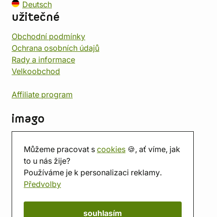
Deutsch
užitečné
Obchodní podmínky
Ochrana osobních údajů
Rady a informace
Velkoobchod
Affiliate program
imago
Kontakt
Můžeme pracovat s
cookies
🍪, ať víme, jak
Prodejna
to u nás žije?
Herna
Používáme je k personalizaci reklamy.
O nás
Předvolby
Hodnocení obchodu
Dárkové poukazy
Kalendář
souhlasím