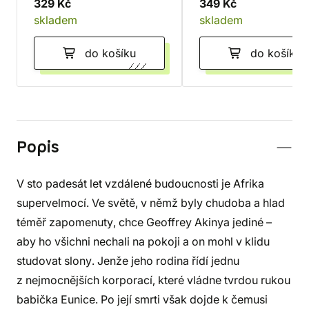
329 Kč
349 Kč
skladem
skladem
do košíku
do košíku
Popis
V sto padesát let vzdálené budoucnosti je Afrika
supervelmocí. Ve světě, v němž byly chudoba a hlad
téměř zapomenuty, chce Geoffrey Akinya jediné –
aby ho všichni nechali na pokoji a on mohl v klidu
studovat slony. Jenže jeho rodina řídí jednu
z nejmocnějších korporací, které vládne tvrdou rukou
babička Eunice. Po její smrti však dojde k čemusi