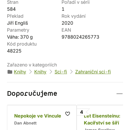
Stran
Pořadí v sérii
584
1
Překlad
Rok vydání
Jiří Engliš
2020
Parametry
EAN
Váha: 370 g
9788024265773
Kód produktu
48225
Zařazeno v kategoriích
Knihy
Knihy
Sci-fi
Zahraniční sci-fi
Doporučujeme
4
Nepokoje ve Vincule
Let Eisensteinu:
Kacířství se šíří
Dan Abnett