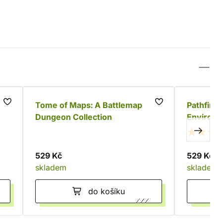
ft
Tome of Maps: A Battlemap
Pathfinde
Dungeon Collection
Environm
529 Kč
529 Kč
skladem
skladem
do košíku