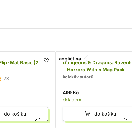
angličtina
Flip-Mat Basic (2
Dungeons & Dragons: Ravenlo
- Horrors Within Map Pack
kolektiv autorů
2×
499 Kč
skladem
do košíku
do košíku