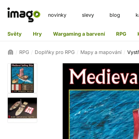
novinky
slevy
blog
k
Světy
Hry
Wargaming a barvení
RPG
RPG
Doplňky pro RPG
Mapy a mapování
Vyst