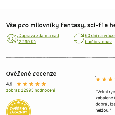
Informace o obchodu
Vše pro milovníky fantasy, sci-fi a h
Doprava zdarma nad
60 dní na vráce
2 299 Kč
buď bez obav
Ověřené recenze
4,9
zobraz 12993 hodnocení
"Velmi ry
zabalené č
dobrá , lz
nelžou."