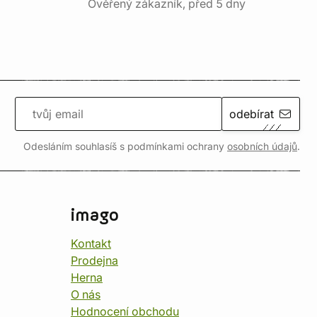
Ověřený zákazník, před 5 dny
odebírat
Odesláním souhlasíš s podmínkami ochrany
osobních údajů
.
imago
Kontakt
Prodejna
Herna
O nás
Hodnocení obchodu