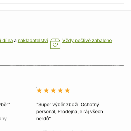
í dílna
a
nakladatelství
Vždy pečlivě zabaleno
ýběr"
"Super výběr zboží, Ochotný
personál, Prodejna je ráj všech
dny
nerdů"