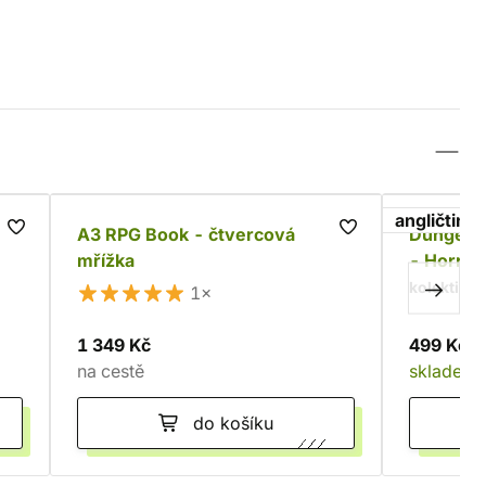
angličtina
A3 RPG Book - čtvercová
Dungeons
mřížka
- Horror
kolektiv a
1×
1 349 Kč
499 Kč
na cestě
skladem
do košíku