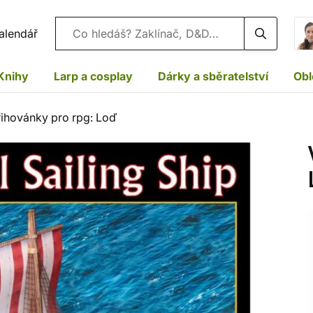
Vyhledávání
alendář
Knihy
Larp a cosplay
Dárky a sběratelství
Obl
řihovánky pro rpg: Loď