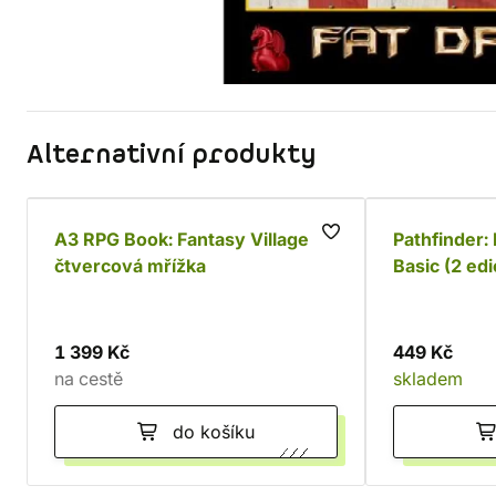
Alternativní produkty
A3 RPG Book: Fantasy Village -
Pathfinder:
čtvercová mřížka
Basic (2 edi
1 399 Kč
449 Kč
na cestě
skladem
do košíku