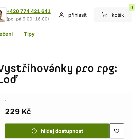
0
+420 774 421 641
přihlásit
košík
(po-pá 9:00-16:00)
ečení
Tipy
Vystřihovánky pro rpg:
Loď
229 Kč
hlídej dostupnost