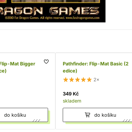
 Flip-Mat Bigger
Pathfinder: Flip-Mat Basic (2
ce)
edice)
2×
349 Kč
skladem
do košíku
do košíku