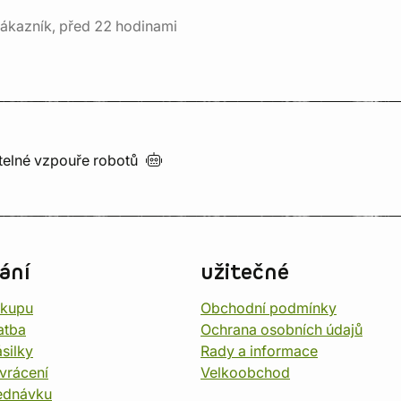
ákazník, před 22 hodinami
utelné vzpouře
robotů
ání
užitečné
ákupu
Obchodní podmínky
atba
Ochrana osobních údajů
silky
Rady a informace
vrácení
Velkoobchod
ednávku