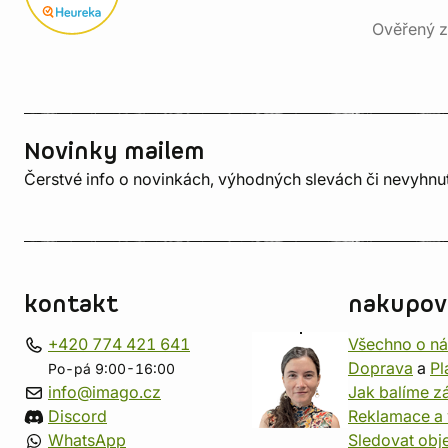
Ověřený z
Novinky mailem
Čerstvé info o novinkách, výhodných slevách či nevyhn
kontakt
nakupov
+420 774 421 641
Všechno o n
Doprava
a
Pl
Po-pá 9:00-16:00
info@imago.cz
Jak balíme zá
Discord
Reklamace a 
WhatsApp
Sledovat obj