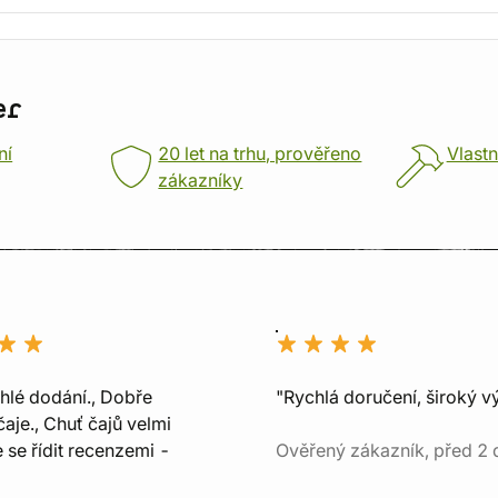
er
ní
20 let na trhu, prověřeno
Vlastn
zákazníky
chlé dodání., Dobře
"Rychlá doručení, široký v
aje., Chuť čajů velmi
e se řídit recenzemi -
Ověřený zákazník, před 2 