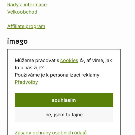
Rady a informace
Velkoobchod
Affiliate program
imago
Kontakt
Můžeme pracovat s
cookies
🍪, ať víme, jak
Prodejna
to u nás žije?
Herna
Používáme je k personalizaci reklamy.
O nás
Předvolby
Hodnocení obchodu
Dárkové poukazy
Kalendář
souhlasím
imago.blog
ne, jsem tu tajně
Zásady ochrany osobních údajů