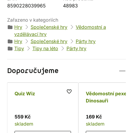
8590228039965
48983
Zařazeno v kategoriích
Hry
Společenské hry
Vědomostní a
vzdělávací hry
Hry
Společenské hry
Párty hry
Tipy
Tipy na léto
Párty hry
Doporučujeme
Quiz Wiz
Vědomostní pexeso
Dinosauři
559 Kč
169 Kč
skladem
skladem