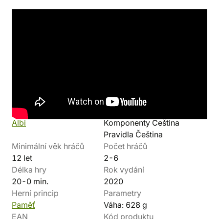
Odkazy
pravidla
(pdf, česky)
Detaily produktu
Výrobce
Jazyk
Albi
Komponenty Čeština
Pravidla Čeština
Minimální věk hráčů
Počet hráčů
12 let
2-6
Délka hry
Rok vydání
20-0 min.
2020
Herní princip
Parametry
Paměť
Váha: 628 g
EAN
Kód produktu