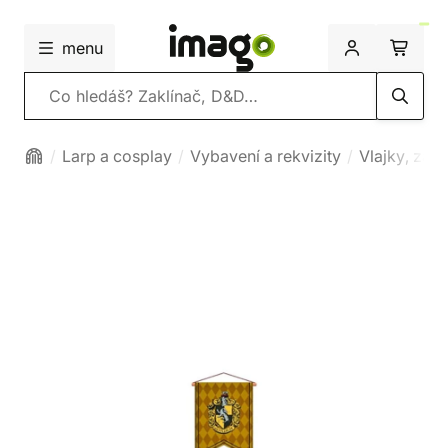
menu
Vyhledávání
Larp a cosplay
Vybavení a rekvizity
Vlajky, zás