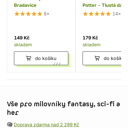
Bradavice
Potter - Tlustá dám
8×
14×
149 Kč
179 Kč
skladem
skladem
do košíku
do košíku
Informace o obchodu
Vše pro milovníky fantasy, sci-fi a
her
Doprava zdarma nad 2 299 Kč