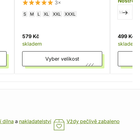
Nostrom
3×
M
L
XL
S
M
L
XL
XXL
XXXL
579 Kč
499 Kč
skladem
skladem
Vyber velikost
í dílna
a
nakladatelství
Vždy pečlivě zabaleno