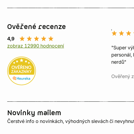
Ověřené recenze
4,9
zobraz 12990 hodnocení
"Super vý
personál, 
nerdů"
Ověřený z
Novinky mailem
Čerstvé info o novinkách, výhodných slevách či nevyhn