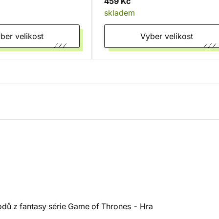
459 Kč
skladem
Vyber velikost
Vyber velikost
odů z fantasy série Game of Thrones - Hra