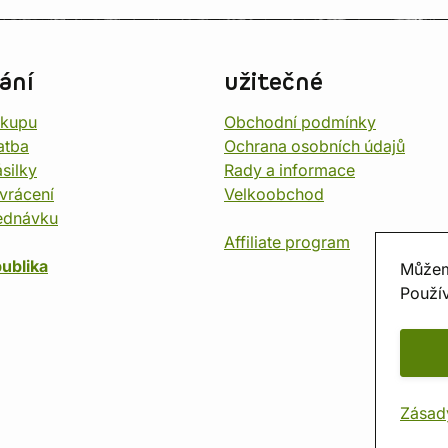
ání
užitečné
ákupu
Obchodní podmínky
atba
Ochrana osobních údajů
silky
Rady a informace
vrácení
Velkoobchod
ednávku
Affiliate program
ublika
Můžem
Použív
Zásad