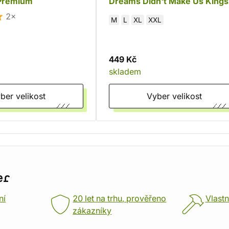
Premium
Dreams Didn't Make Us Kings
2×
M
L
XL
XXL
449 Kč
skladem
Vyber velikost
Vyber velikost
er
ní
20 let na trhu, prověřeno
Vlastn
zákazníky