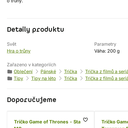
o trůny.
Detaily produktu
Svět
Parametry
Hra o trůny
Váha: 200 g
Zařazeno v kategoriích
Oblečení
Pánské
Trička
Trička z filmů a seri
Tipy
Tipy na léto
Trička
Trička z filmů a seri
Doporučujeme
Tričko Game of Thrones - Stark
Tričko Gam