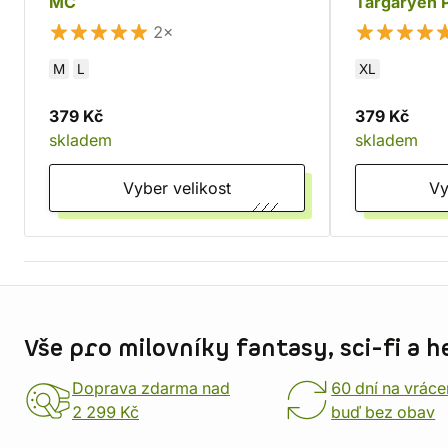
MC
Targaryen 
2×
M
L
XL
379 Kč
379 Kč
skladem
skladem
Vyber velikost
Informace o obchodu
Vše pro milovníky fantasy, sci-fi a h
Doprava zdarma nad
60 dní na vráce
2 299 Kč
buď bez obav