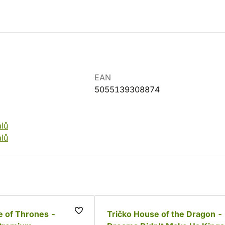
EAN
5055139308874
álů
álů
e of Thrones -
Tričko House of the Dragon -