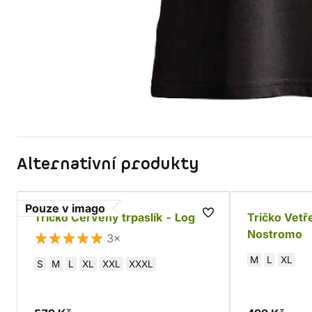
Alternativní produkty
Pouze v imago
Tričko Červený trpaslík - Logo
Tričko Vetř
Nostromo
3×
M
L
XL
S
M
L
XL
XXL
XXXL