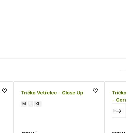
Tričko Vetřelec - Close Up
Tričko C
- Geralt
M
L
XL
M
L
XL