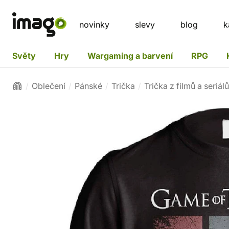
novinky
slevy
blog
k
Světy
Hry
Wargaming a barvení
RPG
Oblečení
Pánské
Trička
Trička z filmů a seriálů