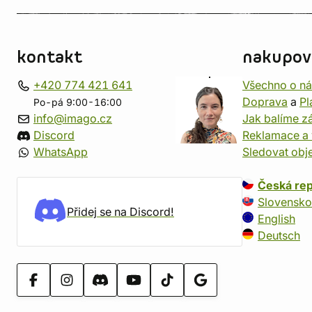
kontakt
nakupov
+420 774 421 641
Všechno o n
Doprava
a
Pl
Po-pá 9:00-16:00
info@imago.cz
Jak balíme zá
Discord
Reklamace a 
WhatsApp
Sledovat obj
Česká rep
Slovensko
Přidej se na Discord!
English
Deutsch