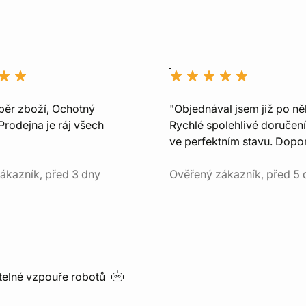
běr zboží, Ochotný
"Objednával jsem již po ně
Prodejna je ráj všech
Rychlé spolehlivé doručení
ve perfektním stavu. Dopor
ákazník, před 3 dny
Ověřený zákazník, před 5 
utelné vzpouře
robotů