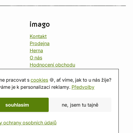
imago
Kontakt
Prodejna
Herna
O nás
Hodnocení obchodu
Dárkové poukazy
Kalendář
e pracovat s
cookies
🍪, ať víme, jak to u nás žije?
imago.blog
áme je k personalizaci reklamy.
Předvolby
souhlasím
ne, jsem tu tajně
y ochrany osobních údajů