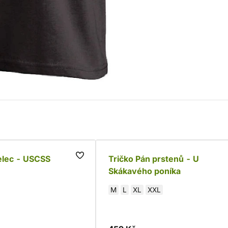
elec - USCSS
Tričko Pán prstenů - U
Skákavého poníka
M
L
XL
XXL