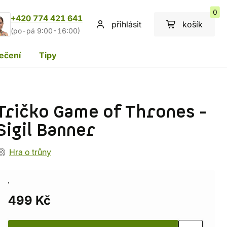
0
+420 774 421 641
přihlásit
košík
(po-pá 9:00-16:00)
ečení
Tipy
Tričko Game of Thrones -
Sigil Banner
Hra o trůny
499 Kč