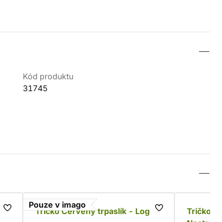
Kód produktu
31745
Pouze v imago
Tričko Červený trpaslík - Logo
Tričko V