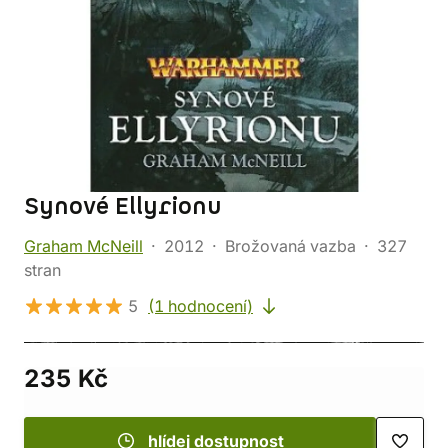
Synové Ellyrionu
Graham McNeill
2012
Brožovaná vazba
327
stran
5
(1 hodnocení)
235 Kč
hlídej dostupnost