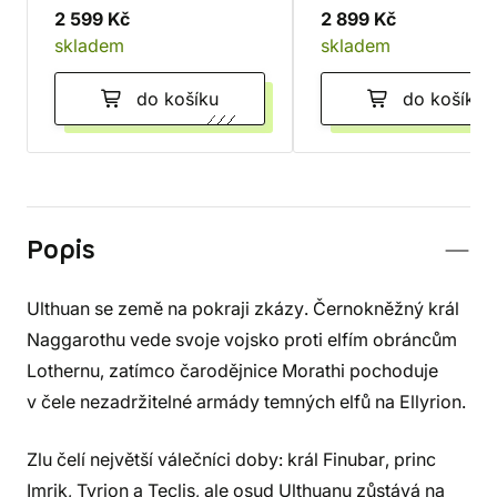
2 599 Kč
2 899 Kč
skladem
skladem
do košíku
do košíku
Popis
Ulthuan se země na pokraji zkázy. Černokněžný král
Naggarothu vede svoje vojsko proti elfím obráncům
Lothernu, zatímco čarodějnice Morathi pochoduje
v čele nezadržitelné armády temných elfů na Ellyrion.
Zlu čelí největší válečníci doby: král Finubar, princ
Imrik, Tyrion a Teclis, ale osud Ulthuanu zůstává na