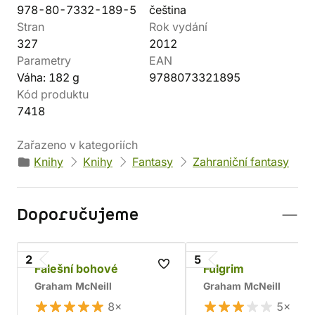
978-80-7332-189-5
čeština
Stran
Rok vydání
327
2012
Parametry
EAN
Váha: 182 g
9788073321895
Kód produktu
7418
Zařazeno v kategoriích
Knihy
Knihy
Fantasy
Zahraniční fantasy
Doporučujeme
2
5
Falešní bohové
Fulgrim
Graham McNeill
Graham McNeill
8×
5×