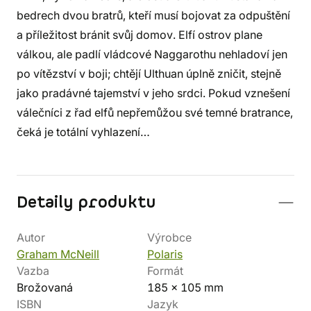
bedrech dvou bratrů, kteří musí bojovat za odpuštění
a příležitost bránit svůj domov. Elfí ostrov plane
válkou, ale padlí vládcové Naggarothu nehladoví jen
po vítězství v boji; chtějí Ulthuan úplně zničit, stejně
jako pradávné tajemství v jeho srdci. Pokud vznešení
válečníci z řad elfů nepřemůžou své temné bratrance,
čeká je totální vyhlazení…
Detaily produktu
Autor
Výrobce
Graham McNeill
Polaris
Vazba
Formát
Brožovaná
185 x 105 mm
ISBN
Jazyk