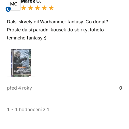
Marek C.
MC
6
Dalsi skvely dil Warhammer fantasy. Co dodat?
Proste dalsi paradni kousek do sbirky, tohoto
temneho fantasy :)
před 4 roky
0
1
-
1
hodnocení
z
1