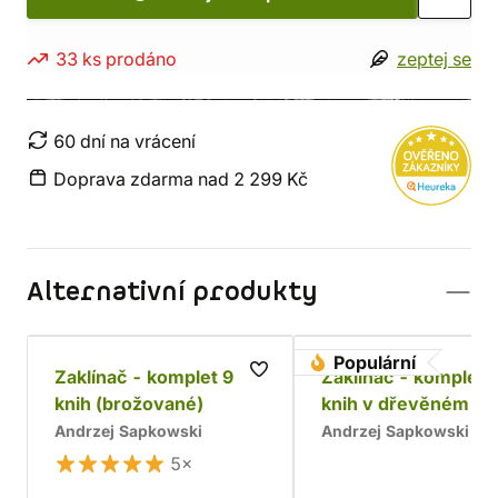
33 ks prodáno
zeptej se
60 dní na vrácení
Doprava zdarma nad 2 299 Kč
Alternativní produkty
Populární
Zaklínač - komplet 9
Zaklínač - komplet 
knih (brožované)
knih v dřevěném bo
Chrám
Andrzej Sapkowski
Andrzej Sapkowski
5×