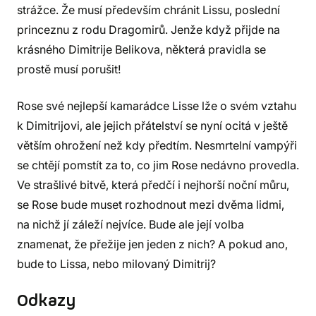
strážce. Že musí především chránit Lissu, poslední
princeznu z rodu Dragomirů. Jenže když přijde na
krásného Dimitrije Belikova, některá pravidla se
prostě musí porušit!
Rose své nejlepší kamarádce Lisse lže o svém vztahu
k Dimitrijovi, ale jejich přátelství se nyní ocitá v ještě
větším ohrožení než kdy předtím. Nesmrtelní vampýři
se chtějí pomstít za to, co jim Rose nedávno provedla.
Ve strašlivé bitvě, která předčí i nejhorší noční můru,
se Rose bude muset rozhodnout mezi dvěma lidmi,
na nichž jí záleží nejvíce. Bude ale její volba
znamenat, že přežije jen jeden z nich? A pokud ano,
bude to Lissa, nebo milovaný Dimitrij?
Odkazy