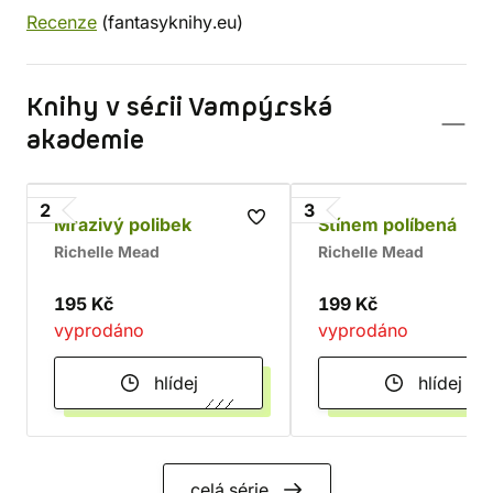
Recenze
(fantasyknihy.eu)
Knihy v sérii Vampýrská
akademie
2
3
Mrazivý polibek
Stínem políbená
Richelle Mead
Richelle Mead
195 Kč
199 Kč
vyprodáno
vyprodáno
hlídej
hlídej
celá série