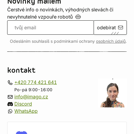
Novinky mailem
Čerstvé info o novinkách, výhodných slevách či
nevyhnutelné vzpouře
robotů
odebírat
Odesláním souhlasíš s podmínkami ochrany
osobních údajů
.
kontakt
+420 774 421 641
Po-pá 9:00-16:00
info@imago.cz
Discord
WhatsApp