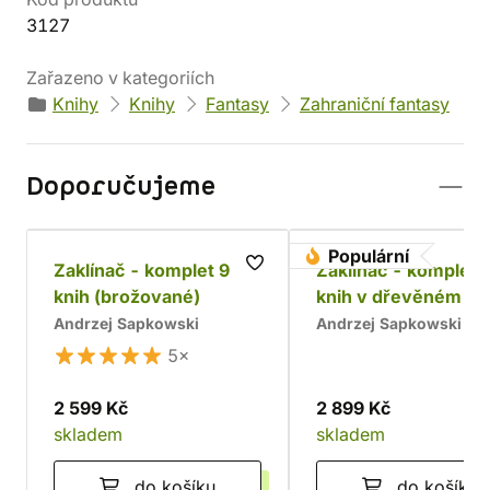
3127
Zařazeno v kategoriích
Knihy
Knihy
Fantasy
Zahraniční fantasy
Doporučujeme
Populární
Zaklínač - komplet 9
Zaklínač - komplet 
knih (brožované)
knih v dřevěném bo
Chrám
Andrzej Sapkowski
Andrzej Sapkowski
5×
2 599 Kč
2 899 Kč
skladem
skladem
do košíku
do košíku