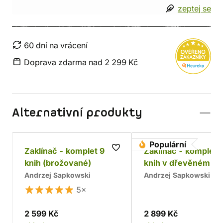
zeptej se
60 dní na vrácení
Doprava zdarma nad 2 299 Kč
Alternativní produkty
Populární
Zaklínač - komplet 9
Zaklínač - komplet 
knih (brožované)
knih v dřevěném bo
Chrám
Andrzej Sapkowski
Andrzej Sapkowski
5×
2 599 Kč
2 899 Kč