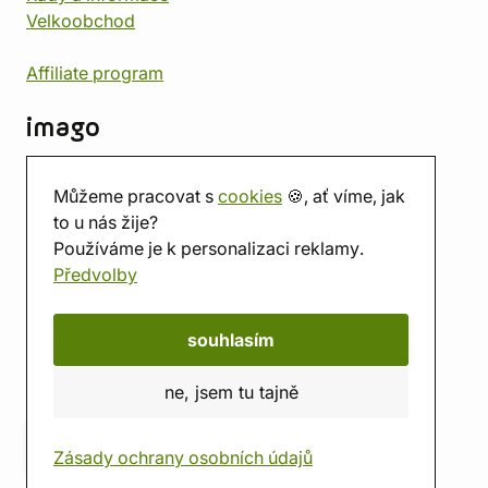
Velkoobchod
Affiliate program
imago
Kontakt
Můžeme pracovat s
cookies
🍪, ať víme, jak
Prodejna
to u nás žije?
Herna
Používáme je k personalizaci reklamy.
O nás
Předvolby
Hodnocení obchodu
Dárkové poukazy
Kalendář
souhlasím
imago.blog
ne, jsem tu tajně
Zásady ochrany osobních údajů