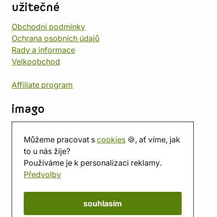
užitečné
Obchodní podmínky
Ochrana osobních údajů
Rady a informace
Velkoobchod
Affiliate program
imago
Kontakt
Můžeme pracovat s
cookies
🍪, ať víme, jak
Prodejna
to u nás žije?
Herna
Používáme je k personalizaci reklamy.
O nás
Předvolby
Hodnocení obchodu
Dárkové poukazy
Kalendář
souhlasím
imago.blog