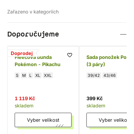
Zařazeno v kategoriích
Doporučujeme
Doprodej
Fleecová bunda
Sada ponožek Pok
Pokémon - Pikachu
(3 páry)
S
M
L
XL
XXL
39/42
43/46
1 119 Kč
399 Kč
skladem
skladem
Vyber velikost
Vyber velikost