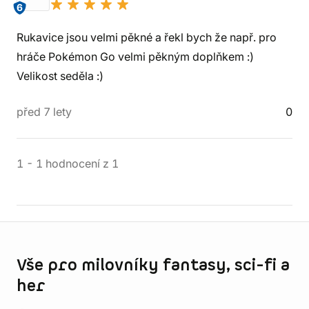
6
Rukavice jsou velmi pěkné a řekl bych že např. pro
hráče Pokémon Go velmi pěkným doplňkem :)
Velikost seděla :)
před 7 lety
0
1
-
1
hodnocení
z
1
Informace o obchodu
Vše pro milovníky fantasy, sci-fi a
her