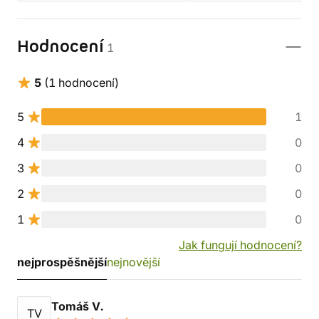
Hodnocení
1
5
(1 hodnocení)
5
1
4
0
3
0
2
0
1
0
Jak fungují hodnocení?
nejprospěšnější
nejnovější
Tomáš V.
TV