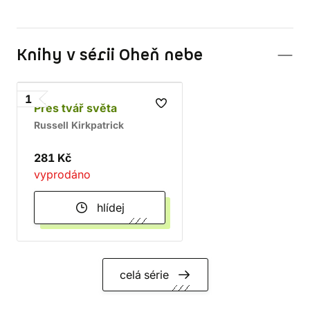
Knihy v sérii Oheň nebe
1
Přes tvář světa
Russell Kirkpatrick
281 Kč
vyprodáno
hlídej
celá série