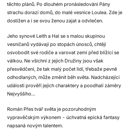
těchto plánů. Po dlouhém pronásledování Pány
strachu dorazí domů, do malé vesnice Loulea. Zde je
dostižen a i se svou ženou zajat a odvlečen.
Jeho synové Leith a Hal se s malou skupinou
vesničanů vydávají po stopách únosců, chtějí
osvobodit své rodiče a varovat zemi před blížící se
válkou. Ne všichni z jejich Družiny jsou však
přesvědčeni, že tak malý počet lidí, třebaže pevně
odhodlaných, může změnit běh světa. Nadcházející
události prověří jejich charaktery a poodhalí záměry
Nejvyššího…
Román Přes tvář světa je pozoruhodným
vypravěčským výkonem - úchvatná epická fantasy
napsaná novým talentem.