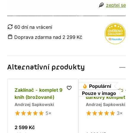
zeptej se
60 dní na vrácení
Doprava zdarma nad 2 299 Kč
Alternativní produkty
Populární
Zaklínač - komplet 9
Husitská trilogie -
Pouze v imago
knih (brožované)
dárkový komplet
Andrzej Sapkowski
Andrzej Sapkowski
5×
3×
2 599 Kč