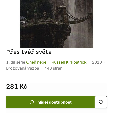
Přes tvář světa
1. díl série
Oheň nebe
Russell Kirkpatrick
2010
Brožovaná vazba
448 stran
281 Kč
hlídej dostupnost