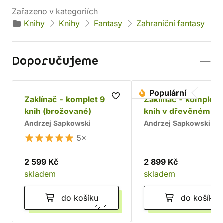
Zařazeno v kategoriích
Knihy
Knihy
Fantasy
Zahraniční fantasy
Doporučujeme
Populární
Zaklínač - komplet 9
Zaklínač - komplet 
knih (brožované)
knih v dřevěném bo
Chrám
Andrzej Sapkowski
Andrzej Sapkowski
5×
2 599 Kč
2 899 Kč
skladem
skladem
do košíku
do košíku