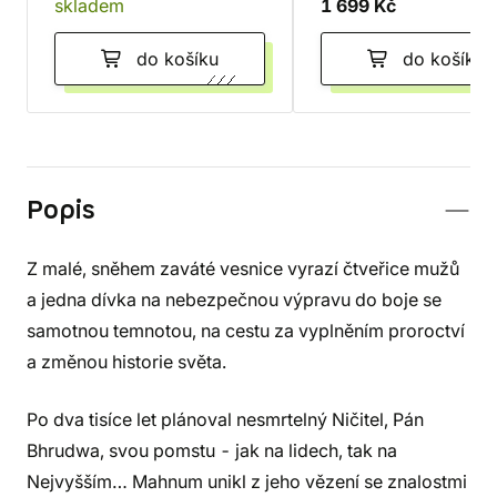
skladem
1 699 Kč
do košíku
do košíku
Popis
Z malé, sněhem zaváté vesnice vyrazí čtveřice mužů
a jedna dívka na nebezpečnou výpravu do boje se
samotnou temnotou, na cestu za vyplněním proroctví
a změnou historie světa.
Po dva tisíce let plánoval nesmrtelný Ničitel, Pán
Bhrudwa, svou pomstu - jak na lidech, tak na
Nejvyšším… Mahnum unikl z jeho vězení se znalostmi