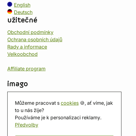
English
Deutsch
užitečné
Obchodní podmínky
Ochrana osobních údajů
Rady a informace
Velkoobchod
Affiliate program
imago
Kontakt
Můžeme pracovat s
cookies
🍪, ať víme, jak
Prodejna
to u nás žije?
Herna
Používáme je k personalizaci reklamy.
O nás
Předvolby
Hodnocení obchodu
Dárkové poukazy