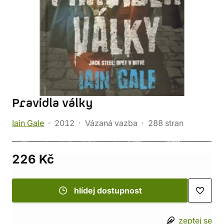
Pravidla války
Iain Gale
2012
Vázaná vazba
288 stran
226 Kč
hlídej dostupnost
zeptej se