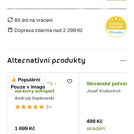
60 dní na vrácení
Doprava zdarma nad 2 299 Kč
Alternativní produkty
Populární
Husitská trilogie -
Slovanské potvory
Pouze v imago
dárkový komplet
Josef Kratochvíl
Andrzej Sapkowski
3×
499 Kč
1 699 Kč
skladem