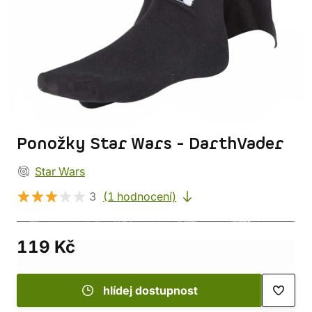
Ponožky Star Wars - DarthVader
Star Wars
3
(1 hodnocení)
119 Kč
hlídej dostupnost