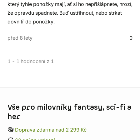
který tyhle ponožky mají, ať si ho nepřišlápnete, hrozí,
že opravdu spadnete. Buď ustřihnout, nebo strkat
dovnitř do ponožky.
před 8 lety
0
1
-
1
hodnocení
z
1
Informace o obchodu
Vše pro milovníky fantasy, sci-fi a
her
Doprava zdarma nad 2 299 Kč