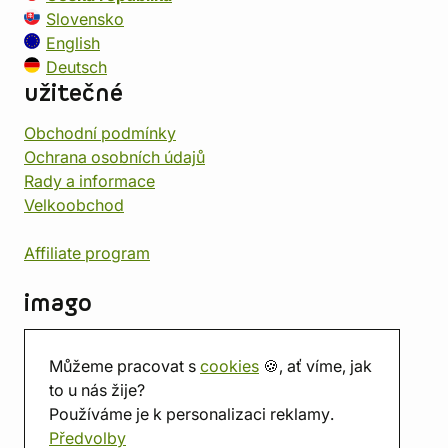
Slovensko
English
Deutsch
užitečné
Obchodní podmínky
Ochrana osobních údajů
Rady a informace
Velkoobchod
Affiliate program
imago
Kontakt
Můžeme pracovat s
cookies
🍪, ať víme, jak
Prodejna
to u nás žije?
Herna
Používáme je k personalizaci reklamy.
O nás
Předvolby
Hodnocení obchodu