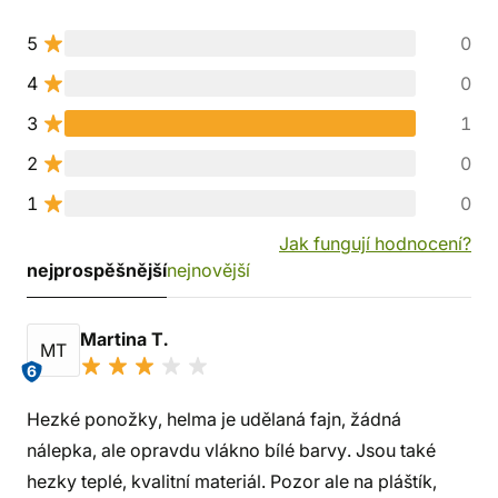
5
0
4
0
3
1
2
0
1
0
Jak fungují hodnocení?
nejprospěšnější
nejnovější
Martina T.
MT
6
Hezké ponožky, helma je udělaná fajn, žádná
nálepka, ale opravdu vlákno bílé barvy. Jsou také
hezky teplé, kvalitní materiál. Pozor ale na pláštík,