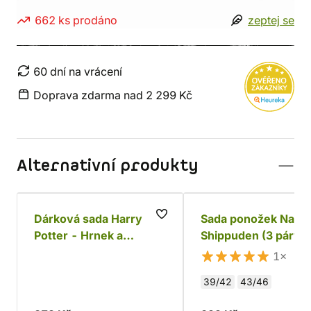
662 ks prodáno
zeptej se
60 dní na vrácení
Doprava zdarma nad 2 299 Kč
Alternativní produkty
Dárková sada Harry
Sada ponožek Naru
Potter - Hrnek a
Shippuden (3 páry)
ponožky Dobby
1×
39/42
43/46