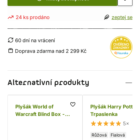
24 ks prodáno
zeptej se
60 dní na vrácení
Doprava zdarma nad 2 299 Kč
Alternativní produkty
Plyšák World of
Plyšák Harry Potter
Warcraft Blind Box -
Trpaslenka
Series One Collection
5×
Růžová
Fialová