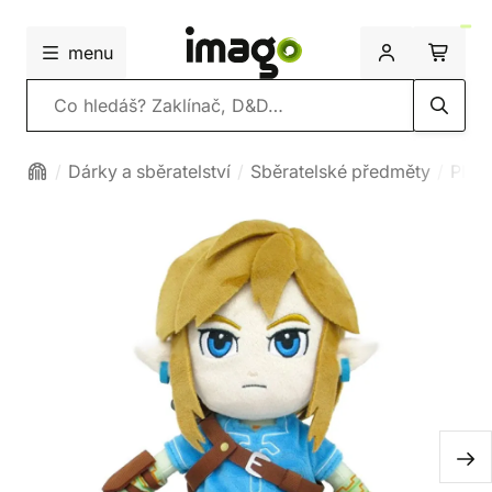
menu
Vyhledávání
Dárky a sběratelství
Sběratelské předměty
Plyšá