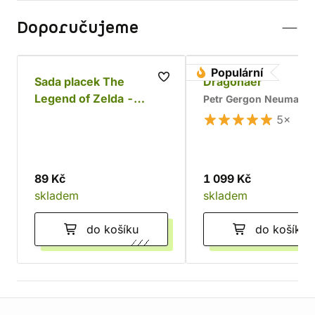
Doporučujeme
Populární
Sada placek The
Dragonaer
Legend of Zelda -
Petr Gergon Neumann
Classics
5×
89 Kč
1 099 Kč
skladem
skladem
do košíku
do košíku
Informace o obchodu