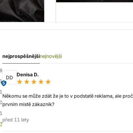
nejprospěšnější
nejnovější
8
Denisa D.
DD
1
5
1
Někomu se může zdát že je to v podstatě reklama, ale pro
0
prvním místě zákazník?
1
před 11 lety
í?