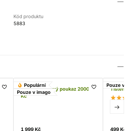
Kód produktu
5883
Populární
Pouze v i
Tištěný dárkový poukaz 2000
Tištěný 
Pouze v imago
Kč
1 999 Kč
499 Kč