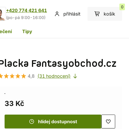
0
+420 774 421 641
přihlásit
košík
(po-pá 9:00-16:00)
ečení
Tipy
Placka Fantasyobchod.cz
4,8
(31 hodnocení)
33 Kč
hlídej dostupnost