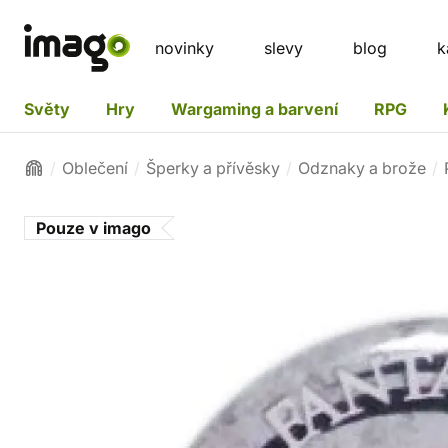
novinky
slevy
blog
k
Světy
Hry
Wargaming a barvení
RPG
Oblečení
Šperky a přívěsky
Odznaky a brože
Pouze v imago