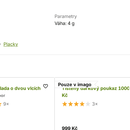
Parametry
Váha: 4 g
Placky
Pouze v imago
alada o dvou vlcích
Tištěný dárkový poukaz 1000
Kč
bor
9×
3×
999 Kč