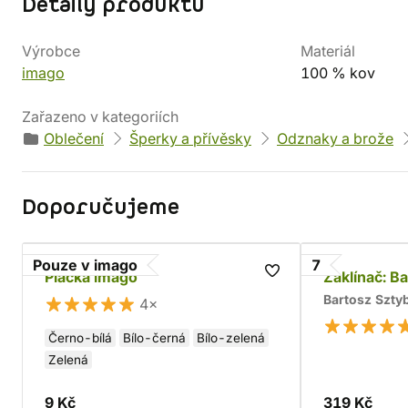
Detaily produktu
Výrobce
Materiál
imago
100 % kov
Zařazeno v kategoriích
Oblečení
Šperky a přívěsky
Odznaky a brože
Doporučujeme
Pouze v imago
7
Placka imago
Zaklínač: B
Bartosz Szty
4×
Černo-bílá
Bílo-černá
Bílo-zelená
Zelená
9 Kč
319 Kč