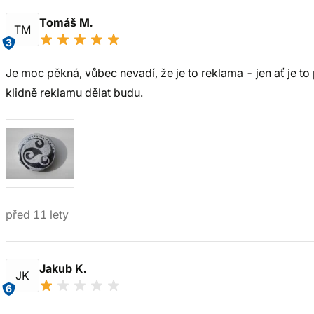
Tomáš M.
TM
3
Je moc pěkná, vůbec nevadí, že je to reklama - jen ať je t
klidně reklamu dělat budu.
před 11 lety
Jakub K.
JK
6