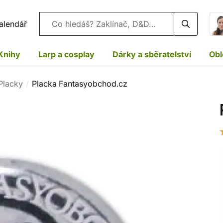
Vyhledávání
alendář
Knihy
Larp a cosplay
Dárky a sběratelství
Obl
Placky
Placka Fantasyobchod.cz