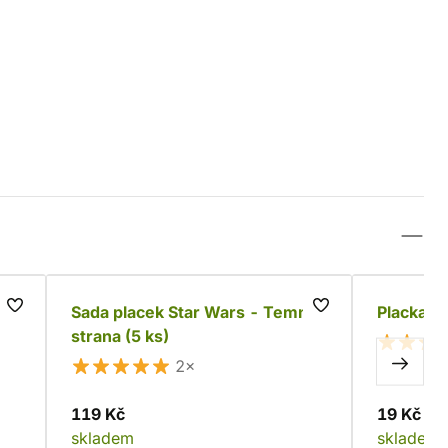
Sada placek Star Wars - Temná
Placka S
strana (5 ks)
2×
119 Kč
19 Kč
skladem
skladem