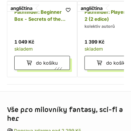
angličtina
angličtina
Pathfinder: Beginner
Pathfinder: Player 
Box - Secrets of the
2 (2 edice)
Unlit Star (2 edice)
kolektiv autorů
1 049 Kč
1 399 Kč
skladem
skladem
do košíku
do košíku
Informace o obchodu
Vše pro milovníky fantasy, sci-fi a
her
Doprava zdarma nad 2 299 Kč