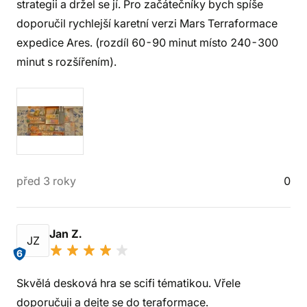
strategii a držel se jí. Pro začátečníky bych spíše
doporučil rychlejší karetní verzi Mars Terraformace
expedice Ares. (rozdíl 60-90 minut místo 240-300
minut s rozšířením).
před 3 roky
0
Jan Z.
JZ
6
Skvělá desková hra se scifi tématikou. Vřele
doporučuji a dejte se do teraformace.