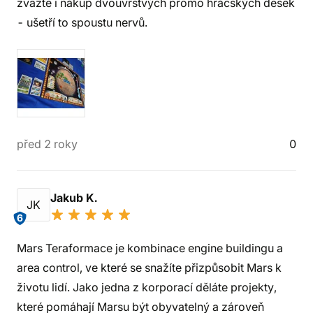
zvažte i nákup dvouvrstvých promo hráčských desek
- ušetří to spoustu nervů.
před 2 roky
0
Jakub K.
JK
6
Mars Teraformace je kombinace engine buildingu a
area control, ve které se snažíte přizpůsobit Mars k
životu lidí. Jako jedna z korporací děláte projekty,
které pomáhají Marsu být obyvatelný a zároveň