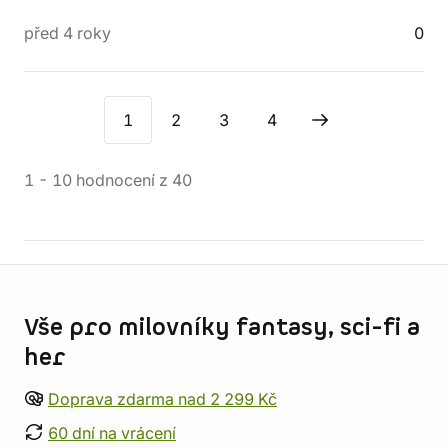
před 4 roky
0
1
2
3
4
1
-
10
hodnocení
z
40
Informace o obchodu
Vše pro milovníky fantasy, sci-fi a
her
Doprava zdarma nad 2 299 Kč
60 dní na vrácení