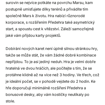
surovin se nejvíce potkáte na povrchu Marsu, kam
postupně umisťujete dílky terénů a přivádíte tím
společně Mars k životu. Hra nabízí různorodé
korporace, s rozšířením Předehra také asymetrický
start, a spoustu cest k vítězství. Záleží samozřejmě
jaké vám přijdou karty projektů.
Dobírání nových karet není úplně silnou stránkou hry,
takže se může stát, že vám žádné dobré kombinace
nepřijdou. To je asi jediný neduh. Hra je velmi dobře
hratelná ve dvou hráčích, ale počítejte s tím, že se
protáhne klidně až na více než 3 hodiny. Ve třech, což
je ideální počet, se v pohodě vejdete do 2 hodin. Ke
hře doporučuji minimálně rozšíření Předehra a
bonusové desky, aby vám kostičky neutíkaly po
stole.