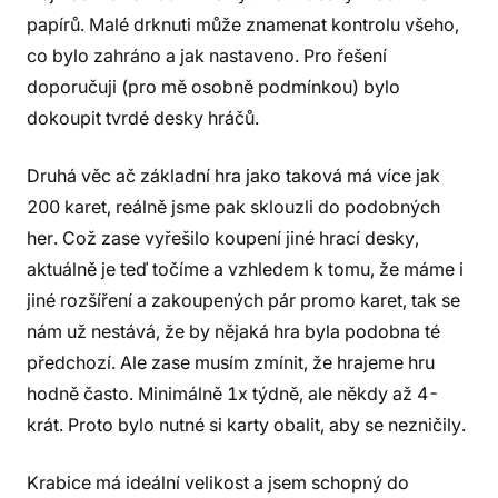
papírů. Malé drknuti může znamenat kontrolu všeho,
co bylo zahráno a jak nastaveno. Pro řešení
doporučuji (pro mě osobně podmínkou) bylo
dokoupit tvrdé desky hráčů.
Druhá věc ač základní hra jako taková má více jak
200 karet, reálně jsme pak sklouzli do podobných
her. Což zase vyřešilo koupení jiné hrací desky,
aktuálně je teď točíme a vzhledem k tomu, že máme i
jiné rozšíření a zakoupených pár promo karet, tak se
nám už nestává, že by nějaká hra byla podobna té
předchozí. Ale zase musím zmínit, že hrajeme hru
hodně často. Minimálně 1x týdně, ale někdy až 4-
krát. Proto bylo nutné si karty obalit, aby se nezničily.
Krabice má ideální velikost a jsem schopný do