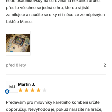
nebo osadníkovskýma surovinama několika druhů. I
přes to všechno se jedná o hru, kterou si jistě
zamilujete a naučíte se díky ní i něco ze zeměpisných
faktů o Marsu.
před 8 lety
2
Martin J.
MJ
6
Především pro milovníky karetního kombení určitě
doporučuji. Nevýhodou je, pokud narazíte na hráče,