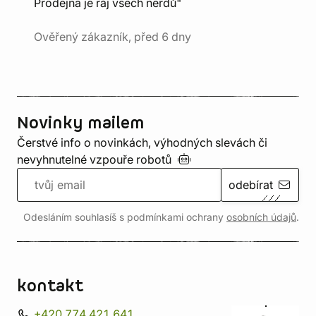
Prodejna je ráj všech nerdů"
Ověřený zákazník, před 6 dny
Novinky mailem
Čerstvé info o novinkách, výhodných slevách či
nevyhnutelné vzpouře
robotů
odebírat
Odesláním souhlasíš s podmínkami ochrany
osobních údajů
.
kontakt
+420 774 421 641