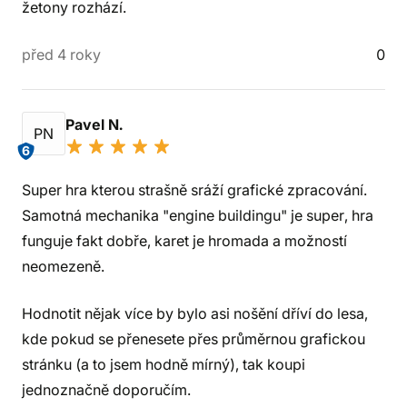
žetony rozhází.
před 4 roky
0
Pavel N.
PN
6
Super hra kterou strašně sráží grafické zpracování.
Samotná mechanika "engine buildingu" je super, hra
funguje fakt dobře, karet je hromada a možností
neomezeně.
Hodnotit nějak více by bylo asi nošění dříví do lesa,
kde pokud se přenesete přes průměrnou grafickou
stránku (a to jsem hodně mírný), tak koupi
jednoznačně doporučím.