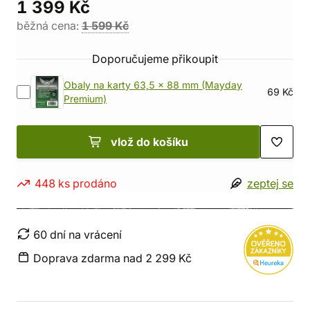
1 399 Kč
běžná cena:
1 599 Kč
Doporučujeme přikoupit
Obaly na karty 63,5 x 88 mm (Mayday
69 Kč
Premium)
vlož do košíku
448 ks prodáno
zeptej se
60 dní na vrácení
Doprava zdarma nad 2 299 Kč