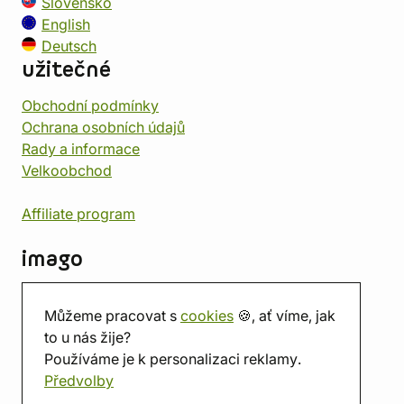
Slovensko
English
Deutsch
užitečné
Obchodní podmínky
Ochrana osobních údajů
Rady a informace
Velkoobchod
Affiliate program
imago
Kontakt
Můžeme pracovat s
cookies
🍪, ať víme, jak
Prodejna
to u nás žije?
Herna
Používáme je k personalizaci reklamy.
O nás
Předvolby
Hodnocení obchodu
Dárkové poukazy