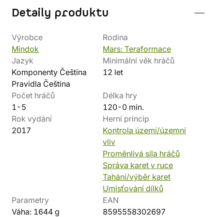
Detaily produktu
Výrobce
Rodina
Mindok
Mars: Teraformace
Jazyk
Minimální věk hráčů
Komponenty Čeština
12 let
Pravidla Čeština
Počet hráčů
Délka hry
1-5
120-0 min.
Rok vydání
Herní princip
2017
Kontrola území/územní
vliv
Proměnlivá síla hráčů
Správa karet v ruce
Tahání/výběr karet
Umisťování dílků
Parametry
EAN
Váha: 1644 g
8595558302697