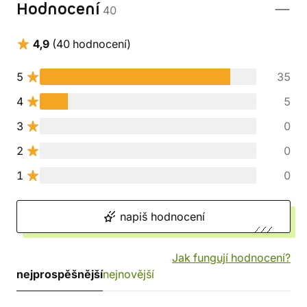
Hodnocení
40
4,9
(40 hodnocení)
5
35
4
5
3
0
2
0
1
0
napiš hodnocení
Jak fungují hodnocení?
nejprospěšnější
nejnovější