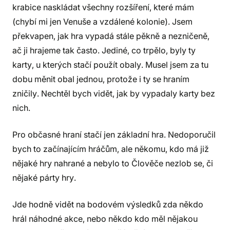
krabice naskládat všechny rozšíření, které mám
(chybí mi jen Venuše a vzdálené kolonie). Jsem
překvapen, jak hra vypadá stále pěkně a nezničeně,
ač ji hrajeme tak často. Jediné, co trpělo, byly ty
karty, u kterých stačí použít obaly. Musel jsem za tu
dobu měnit obal jednou, protože i ty se hraním
zničily. Nechtěl bych vidět, jak by vypadaly karty bez
nich.
Pro občasné hraní stačí jen základní hra. Nedoporučil
bych to začínajícím hráčům, ale někomu, kdo má již
nějaké hry nahrané a nebylo to Člověče nezlob se, či
nějaké párty hry.
Jde hodně vidět na bodovém výsledků zda někdo
hrál náhodné akce, nebo někdo kdo měl nějakou